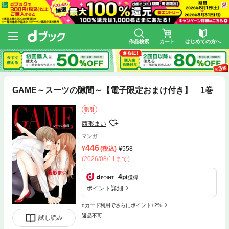
作品検索
カート
はじめての方へ
GAME～スーツの隙間～【電子限定おまけ付き】 1巻
割引
西形まい
マンガ
446
(税込)
558
(2026/08/11まで)
4
pt
獲得
ポイント詳細
dカード利用でさらにポイント+2%
返品不可
試し読み