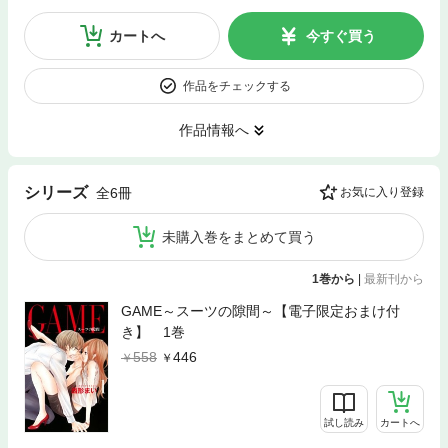
カートへ
今すぐ買う
作品をチェックする
作品情報へ
シリーズ
全6冊
お気に入り登録
未購入巻をまとめて買う
1巻から
|
最新刊から
GAME～スーツの隙間～【電子限定おまけ付
き】 1巻
558
446
試し読み
カートへ