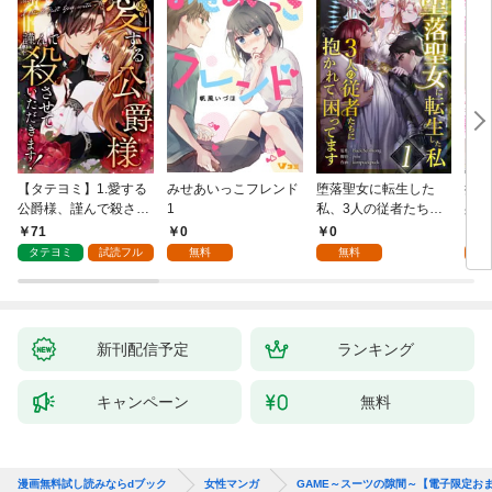
【タテヨミ】1.愛する
みせあいっこフレンド
堕落聖女に転生した
授か
公爵様、謹んで殺させ
1
私、3人の従者たちに
身籠
ていただきます！
抱かれて困ってます 第
して
71
0
0
2
1話
タテヨミ
試読フル
無料
無料
試
新刊配信予定
ランキング
キャンペーン
無料
漫画無料試し読みならdブック
女性マンガ
GAME～スーツの隙間～【電子限定お