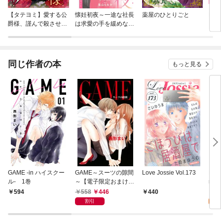
【タテヨミ】愛する公
懐妊初夜～一途な社長
薬屋のひとりごと
Re:
爵様、謹んで殺させて
は求愛の手を緩めない
いただきます！
～【マイクロ】
同じ作者の本
もっと見る
GAME -in ハイスクー
GAME～スーツの隙間
Love Jossie Vol.173
Lov
ル- 1巻
～【電子限定おまけ付
n 
き】 1巻
y01
558
446
1
594
440
割引
試