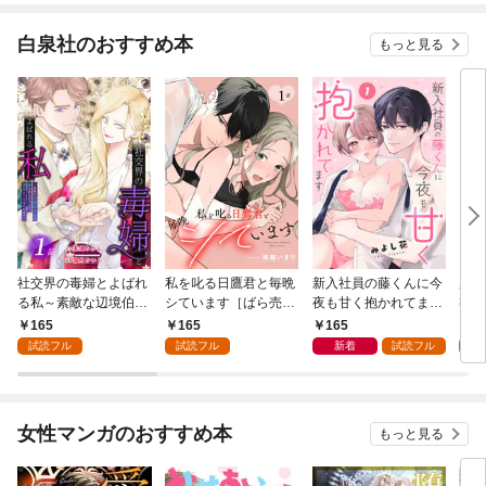
白泉社のおすすめ本
もっと見る
社交界の毒婦とよばれ
私を叱る日鷹君と毎晩
新入社員の藤くんに今
魔導
る私～素敵な辺境伯令
シています［ばら売
夜も甘く抱かれてます
導書
息に腕を折られたの
り］ 第1話
［ばら売り］ 第1話
の精
165
165
165
1
で、責任とってもらい
した
試読フル
試読フル
新着
試読フル
試
ます～［ばら売り］
下が
第1話
にい
り］
女性マンガのおすすめ本
もっと見る