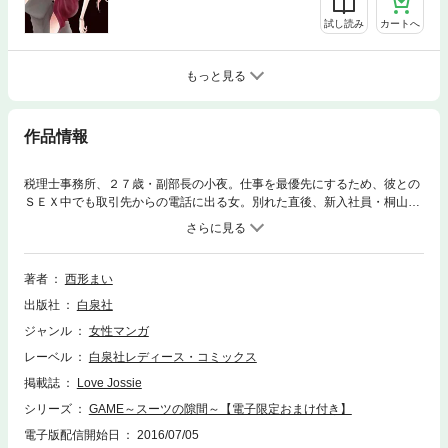
試し読み
カートへ
もっと見る
作品情報
税理士事務所、２７歳・副部長の小夜。仕事を最優先にするため、彼との
ＳＥＸ中でも取引先からの電話に出る女。別れた直後、新入社員・桐山の
ふとした優しさに触れ、「お互い本当に好きな相手が出来るまで」とい
う、期間限定・カラダから始まる「ＧＡＭＥ」の恋愛をする事になる…。
(このコミックスにはLove Jossie Vol.2～5に掲載されたstory01～04を加筆
修正して収録しています。)
著者
西形まい
出版社
白泉社
ジャンル
女性マンガ
レーベル
白泉社レディース・コミックス
掲載誌
Love Jossie
シリーズ
GAME～スーツの隙間～【電子限定おまけ付き】
電子版配信開始日
2016/07/05