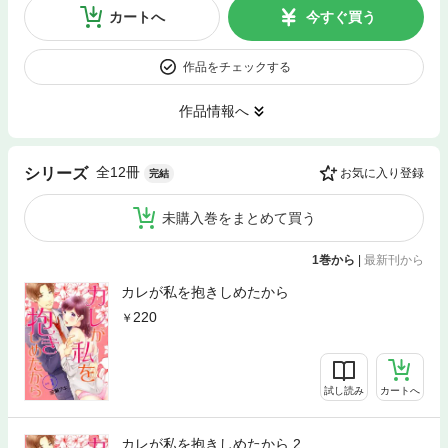
カートへ
今すぐ買う
作品をチェックする
作品情報へ
全12冊
シリーズ
お気に入り登録
完結
未購入巻をまとめて買う
1巻から
|
最新刊から
カレが私を抱きしめたから
220
試し読み
カートへ
カレが私を抱きしめたから 2