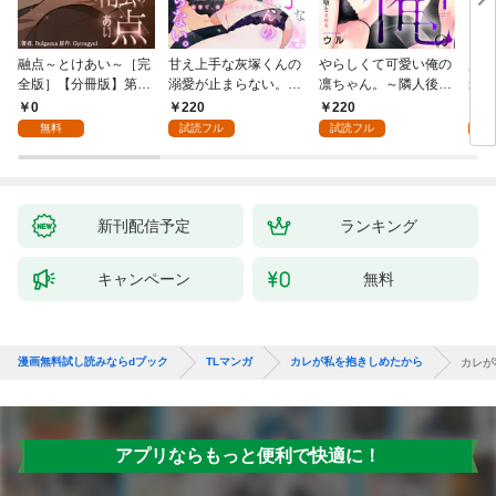
融点～とけあい～［完
甘え上手な灰塚くんの
やらしくて可愛い俺の
資産
全版］【分冊版】第1
溺愛が止まらない。純
凛ちゃん。～隣人後輩
装御
話
情で、健気で…絶倫！
くんのイキすぎた執着
イジ
0
220
220
1
(1)
にハメ堕とされる～(1)
感じ
無料
試読フル
試読フル
試
【電
き】
新刊配信予定
ランキング
キャンペーン
無料
漫画無料試し読みならdブック
TLマンガ
カレが私を抱きしめたから
カレが
アプリならもっと便利で快適に！