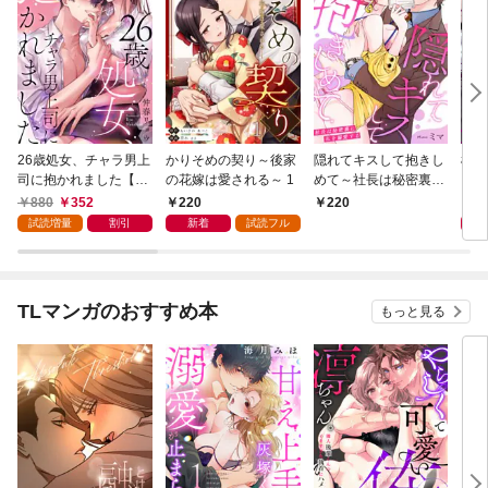
26歳処女、チャラ男上
かりそめの契り～後家
隠れてキスして抱きし
極道
司に抱かれました【電
の花嫁は愛される～ 1
めて～社長は秘密裏に
－若
子単行本版おまけ付
私を溺愛する～ 1
【電
880
352
220
8
220
き】 1
付き
試読増量
割引
新着
試読フル
TLマンガのおすすめ本
もっと見る