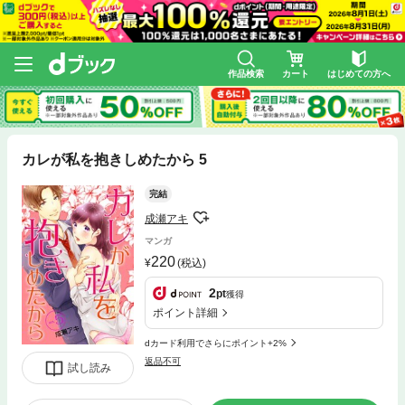
作品検索
カート
はじめての方へ
カレが私を抱きしめたから 5
完結
成瀬アキ
マンガ
220
(税込)
2
pt
獲得
ポイント詳細
dカード利用でさらにポイント+2%
返品不可
試し読み