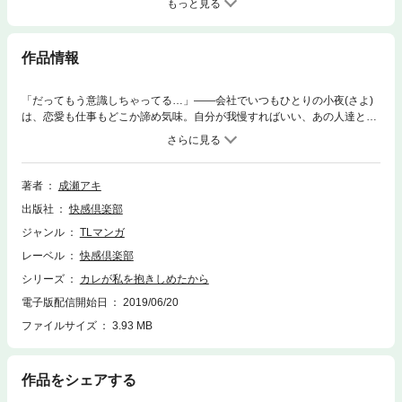
もっと見る
作品情報
「だってもう意識しちゃってる…」――会社でいつもひとりの小夜(さよ)
は、恋愛も仕事もどこか諦め気味。自分が我慢すればいい、あの人達とは
違うと一線を引いていた。そんなある日、いつも人に囲まれて人気者の佐
伯勇次(さえきゆうじ)にアプローチされる。なんでこんな自分が!?と動揺
する反面、ドキドキがおさまらなくて!?「他の人が知らない顔 もっと見
てみたいんだ」と頑なな心を開いて、そっと手を差し伸べてくれる勇次に
著者
成瀬アキ
小夜の気持ちも傾いていき…。
出版社
快感倶楽部
ジャンル
TLマンガ
レーベル
快感倶楽部
シリーズ
カレが私を抱きしめたから
電子版配信開始日
2019/06/20
ファイルサイズ
3.93 MB
作品をシェアする