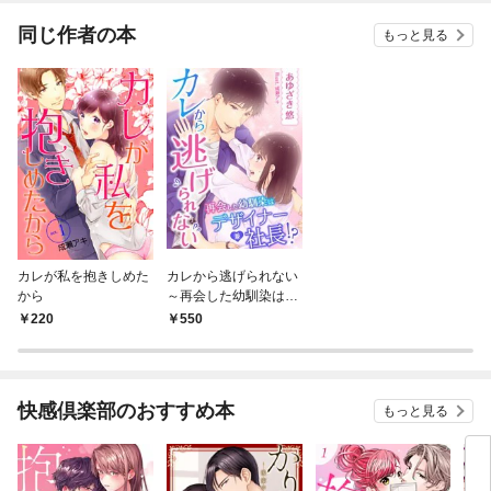
同じ作者の本
もっと見る
カレが私を抱きしめた
カレから逃げられない
から
～再会した幼馴染はデ
ザイナー兼社長！？～
220
550
快感倶楽部のおすすめ本
もっと見る