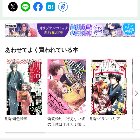
あわせてよく買われている本
明治緋色綺譚
偽装婚約～冴えない彼
明治メランコリア
名器
の正体はオオカミ御曹
方。
司でした～【分冊版】
に本
～