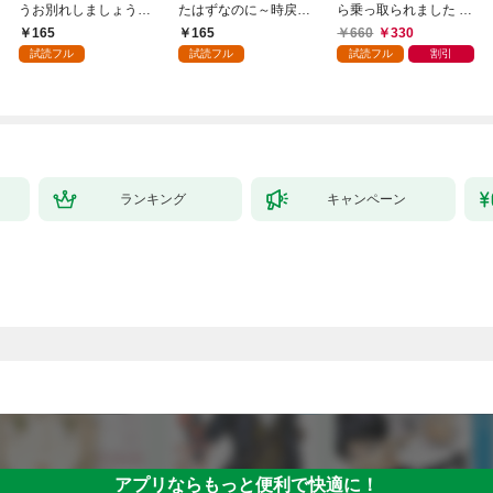
うお別れしましょう。
たはずなのに～時戻り
ら乗っ取られました 1
１
王妃の二度目の結婚～
巻
165
165
660
330
１
試読フル
試読フル
試読フル
割引
ランキング
キャンペーン
アプリならもっと便利で快適に！