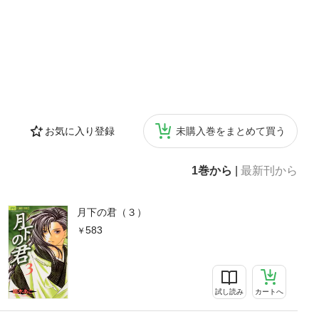
お気に入り登録
未購入巻をまとめて買う
1巻から
|
最新刊から
月下の君（３）
583
試し読み
カートへ