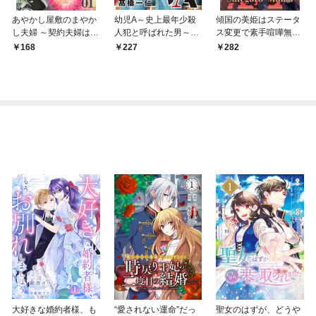
あやかし屋敷のまやか
幼児A～史上最年少殺
傾国の美姫はステータ
し夫婦 ～契約夫婦は鎌
人犯と呼ばれた男～
ス変更で素手喧嘩無敗
倉で妖怪の集う家を守
【単話】（１）
になりました【単話】
168
227
282
る～【単話】（１）
（１）
大好きな婚約者様、も
“愛されない運命”だっ
聖女のはずが、どうや