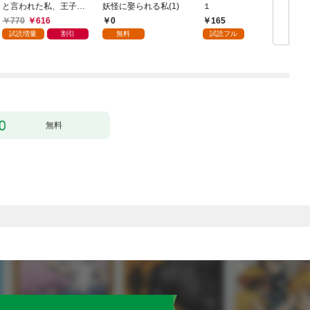
と言われた私、王子に
妖怪に娶られる私(1)
１
触れたら最強の大聖女
770
616
0
165
になりました。ところ
試読増量
割引
無料
試読フル
で殿下の愛が重い 1巻
無料