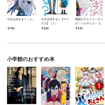
今日は何する？（１）
今日は何する？【マイ
殉国のアルファ～オメ
クロ】（１）
ガ・ベルサイユ～【マ
イクロ】（１）
781
220
143
小学館のおすすめ本