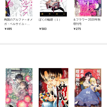
殉国のアルファ～オメ
ぼくの輪廻（１）
＆フラワー 2020年秋
ガ・ベルサイユ～
増刊号
（１）
495
583
275