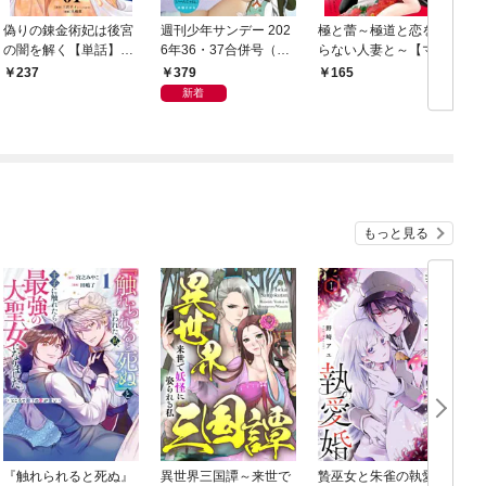
偽りの錬金術妃は後宮
週刊少年サンデー 202
極と蕾～極道と恋を知
の闇を解く【単話】
6年36・37合併号（20
らない人妻と～【マイ
（１）
26年8月5日発売号）
クロ】（１）
379
237
165
新着
もっと見る
『触れられると死ぬ』
異世界三国譚～来世で
贄巫女と朱雀の執愛婚