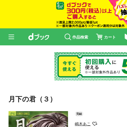
作品検索
カート
月下の君（３）
完結
嶋木あこ