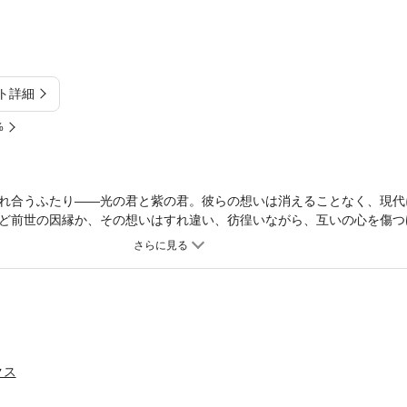
ト詳細
%
れ合うふたり――光の君と紫の君。彼らの想いは消えることなく、現代
ど前世の因縁か、その想いはすれ違い、彷徨いながら、互いの心を傷つ
題騒然の異色源氏物語、早くも第3巻登場！！
クス