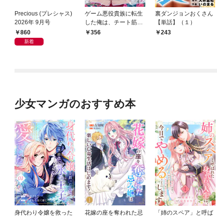
Precious (プレシャス)
ゲーム悪役貴族に転生
裏ダンジョンおくさん
2026年 9月号
した俺は、チート筋肉
【単話】（１）
で無双する【単話】
860
356
243
（１）
新着
少女マンガのおすすめ本
身代わり令嬢を救った
花嫁の座を奪われた忌
「姉のスペア」と呼ば