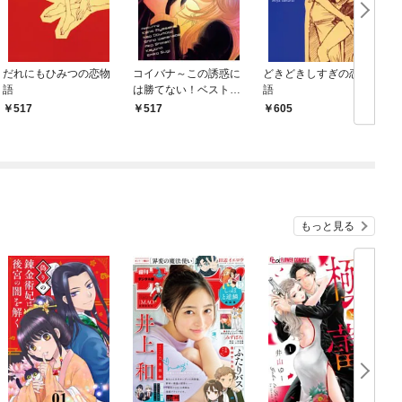
だれにもひみつの恋物
コイバナ～この誘惑に
どきどきしすぎの恋物
語
は勝てない！ベスト6
語
～
517
517
605
もっと見る