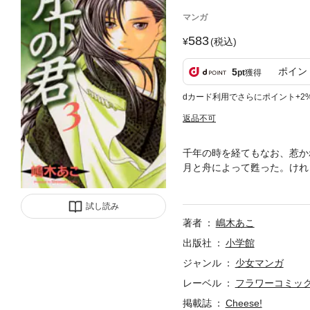
マンガ
583
(税込)
ポイン
5
pt
獲得
dカード利用でさらにポイント+2
返品不可
千年の時を経てもなお、惹か
月と舟によって甦った。けれ
してこの恋の行方は…！？話
試し読み
著者
嶋木あこ
出版社
小学館
ジャンル
少女マンガ
レーベル
フラワーコミッ
掲載誌
Cheese!