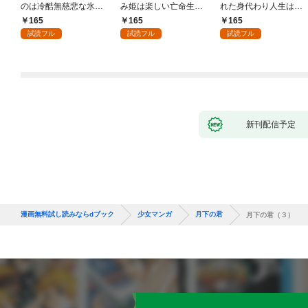
のは冷酷無慈悲な氷の
み姫は楽しい亡命生活
れた身代わり人生は、
王子の愛でした１
はじめます！１
今日でやめることにし
165
165
165
ます～辺境で自由を満
試読フル
試読フル
試読フル
喫中なので、今さら真
の聖女と言われても知
りません！～１
新刊配信予定
漫画無料試し読みならdブック
少女マンガ
月下の君
月下の君（３）