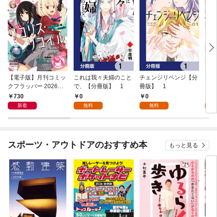
【電子版】月刊コミッ
これは我々夫婦のこと
チェンジリベンジ【分
チェ
クフラッパー 2026年9
で、【分冊版】 1
冊版】 1
月号
730
0
0
7
新着
無料
無料
試
スポーツ・アウトドアのおすすめ本
もっと見る