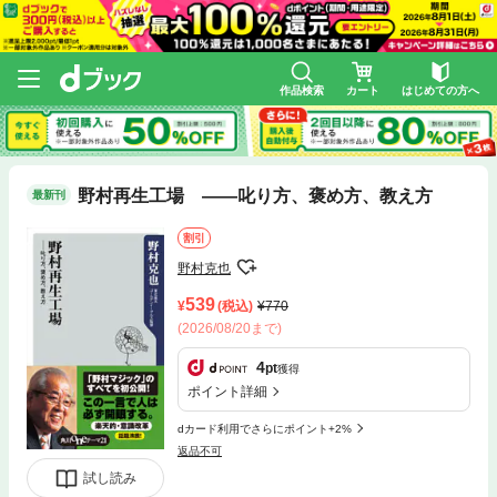
作品検索
カート
はじめての方へ
野村再生工場 ――叱り方、褒め方、教え方
最新刊
割引
野村克也
539
(税込)
770
(2026/08/20まで)
4
pt
獲得
ポイント詳細
dカード利用でさらにポイント+2%
返品不可
試し読み