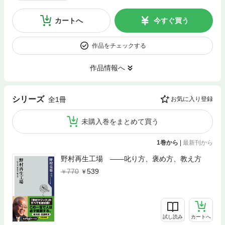
カートへ
今すぐ買う
作品をチェックする
作品情報へ
シリーズ
全1冊
お気に入り登録
未購入巻をまとめて買う
1巻から
|
最新刊から
野村再生工場 ――叱り方、褒め方、教え方
770
539
試し読み
カートへ