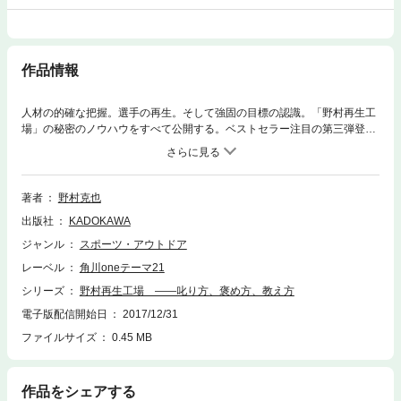
作品情報
人材の的確な把握。選手の再生。そして強固の目標の認識。「野村再生工
場」の秘密のノウハウをすべて公開する。ベストセラー注目の第三弾登
場！
著者
野村克也
出版社
KADOKAWA
ジャンル
スポーツ・アウトドア
レーベル
角川oneテーマ21
シリーズ
野村再生工場 ――叱り方、褒め方、教え方
電子版配信開始日
2017/12/31
ファイルサイズ
0.45 MB
作品をシェアする