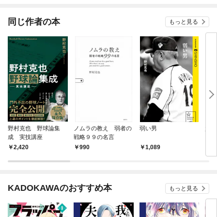
同じ作者の本
もっと見る
野村克也 野球論集
ノムラの教え 弱者の
弱い男
負け
成 実技講座
戦略９９の名言
2,420
990
1,089
1,
KADOKAWAのおすすめ本
もっと見る