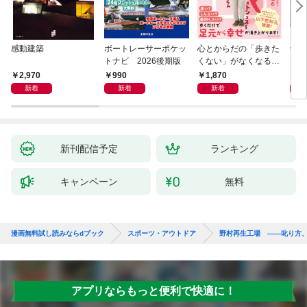
感動建築
ボートレーサーポケッ
心とからだの「歩きた
剣道
トナビ 2026後期版
くない」がなくなる
らせん流 ゆるらく歩
2,970
990
1,870
1,
き
新着
新着
新着
新刊配信予定
ランキング
キャンペーン
無料
漫画無料試し読みならdブック
スポーツ・アウトドア
野村再生工場 ――叱り方
アプリならもっと便利で快適に！