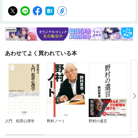
あわせてよく買われている本
入門 犯罪心理学
野村ノート
野村の遺言
プロ
イン