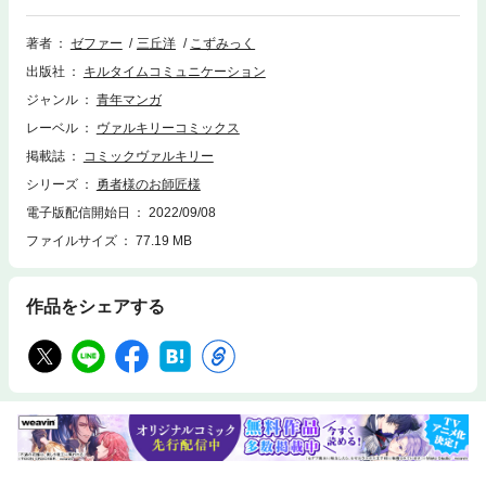
れていく。そんなある日、魔王討伐を成し遂げた《勇者》が帝都へと凱旋
し──。【収録話】第6話～第11話
著者
ゼファー
三丘洋
こずみっく
出版社
キルタイムコミュニケーション
ジャンル
青年マンガ
レーベル
ヴァルキリーコミックス
掲載誌
コミックヴァルキリー
シリーズ
勇者様のお師匠様
電子版配信開始日
2022/09/08
ファイルサイズ
77.19 MB
作品をシェアする