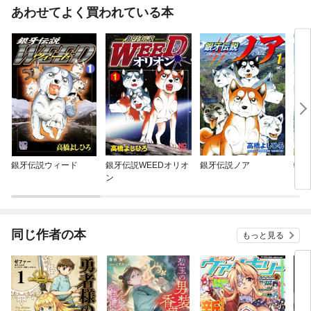
あわせてよく買われている本
銀牙伝説ウィード
銀牙伝説WEEDオリオ
銀牙伝説ノア
転生
ン
【拡
を使
地に
同じ作者の本
もっと見る