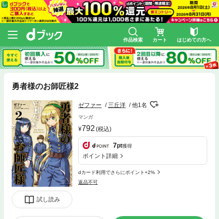
作品検索
カート
はじめての方へ
勇者様のお師匠様2
ゼファー
三丘洋
他1名
マンガ
792
(税込)
7
pt
獲得
ポイント詳細
dカード利用でさらにポイント+2%
返品不可
試し読み