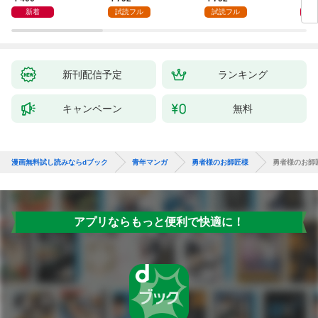
新着
試読フル
試読フル
新刊配信予定
ランキング
キャンペーン
無料
漫画無料試し読みならdブック
青年マンガ
勇者様のお師匠様
勇者様のお師
アプリならもっと便利で快適に！