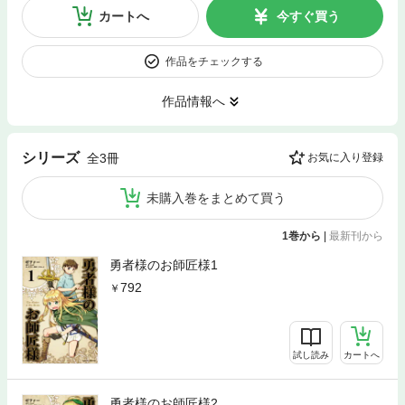
カートへ
今すぐ買う
作品をチェックする
作品情報へ
シリーズ
全3冊
お気に入り登録
未購入巻をまとめて買う
1巻から
|
最新刊から
勇者様のお師匠様1
792
試し読み
カートへ
勇者様のお師匠様2