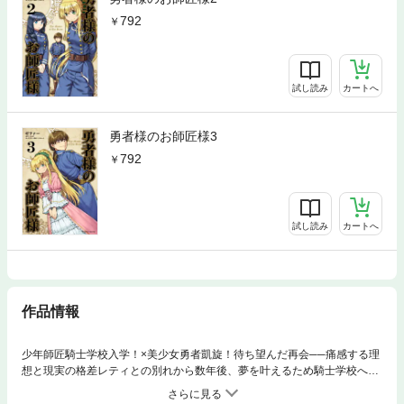
792
試し読み
カートへ
勇者様のお師匠様3
792
試し読み
カートへ
作品情報
少年師匠騎士学校入学！×美少女勇者凱旋！待ち望んだ再会──痛感する理
想と現実の格差レティとの別れから数年後、夢を叶えるため騎士学校へと
入学した青年ウィン・バード。しかし、貴族の子息ジェイドからの不興を
買ったため、不利な条件で試験に臨まされるなど厳しい現実に打ちのめさ