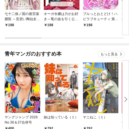
七十二候ノ国の後宮薬
オーガ令嬢は力がお好
プルっとおとどけ！ハ
推し
膳医 ～見習い陶仙女で
き～竜の血を引く公爵
ピラブキューティ 第1
師様
すが、もふもふ達とお
令嬢、オーガよりも強
話
いだ
198
198
198
7
妃様の問題を解決しま
くなったので婿探しに
愛し
す～ 第1話
出る～ 第1話
が！
青年マンガのおすすめ本
もっと見る
ヤングジャンプ 2026
妹は知っている（１）
ヤニねこ（１）
モー
No.36＆37合併号
6・3
日発
400
792
792
4