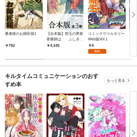
勇者様のお師匠様1
【合本版】碧玉の男装
コミックヴァルキリー
ワン
香療師は、 ふしぎな
Web版Vol.1
ロジ
癒やし術で宮廷医官に
ト』
0
792
4,345
1
なりました。 全３巻
無料
キルタイムコミュニケーションのおす
もっと見る
すめ本