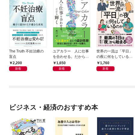
The Truth 不妊治療の
ユアカラー 人に仕事
世界の一流は「平日」
盲点
を合わせる。だから輝
の夜に何をしているの
く
か
2,200
1,650
1,760
新着
新着
新着
ビジネス・経済のおすすめ本