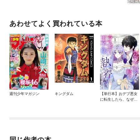
あわせてよく買われている本
週刊少年マガジン
キングダム
【単行本】おデブ悪女
に転生したら、なぜか
ラスボス王子様に執着
されています
同じ作者の本