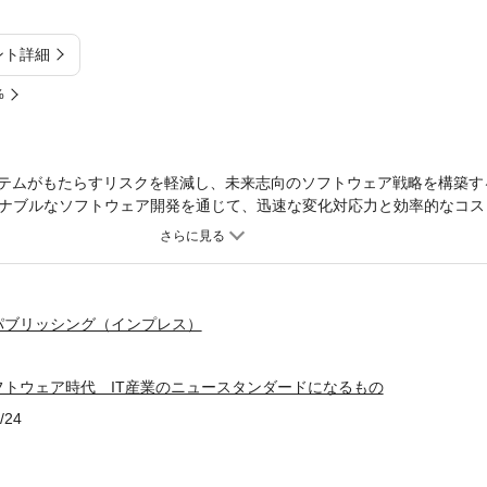
ント詳細
%
ステムがもたらすリスクを軽減し、未来志向のソフトウェア戦略を構築す
ナブルなソフトウェア開発を通じて、迅速な変化対応力と効率的なコス
長を支えるIT資産の再構築から、組織全体のデジタルトランスフォーメ
視点で解決策を提供します。未来のIT改革を担うすべてのビジネスリー
パブリッシング（インプレス）
フトウェア時代 IT産業のニュースタンダードになるもの
/24