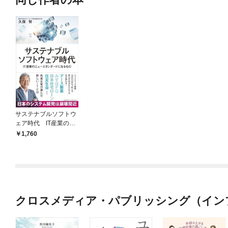
サステナブルソフトウ
ェア時代 IT産業のニ
ュースタンダードにな
1,760
るもの
クロスメディア・パブリッシング（イン