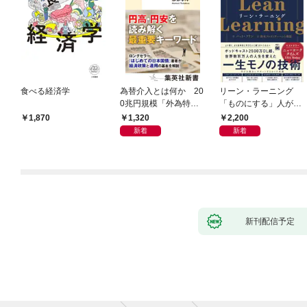
食べる経済学
為替介入とは何か 20
リーン・ラーニング
0兆円規模「外為特
「ものにする」人が自
会」が生まれた謎
然とやっている 最小の
1,320
2,200
1,870
インプットで最大の成
新着
新着
果を得る学習法
新刊配信予定