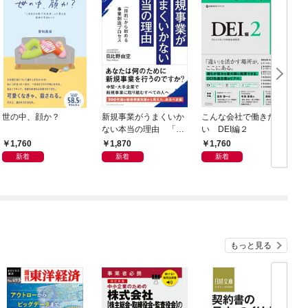
世の中、顔か？
新規事業がうまくいか
こんな会社で働きた
ない本当の理由 「目
い DEI編２
的」から始める事業創
1,760
1,870
1,760
造プロセス
新着
新着
新着
もっと見る