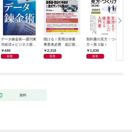
データ錬金術―週刊東
聴ける！実用法律書
契約書の見方・つくり
海
洋経済ｅビジネス新書
事業者必携 改訂新
方＜第３版＞
2
Ｎo.493
版 中小企業のための
440
2,310
1,430
株式会社【株主総会・
新着
新着
新着
取締役会・監査役会】
の議事録・登記の手続
きと書式サンプル集
無料