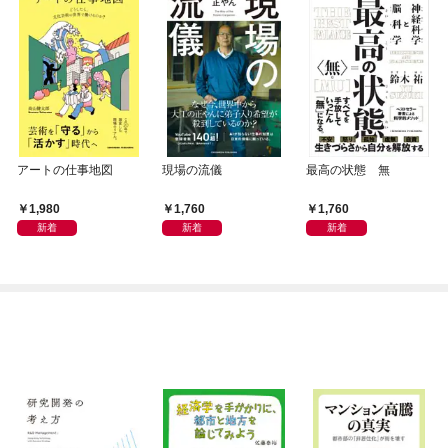
アートの仕事地図
現場の流儀
最高の状態 無
1,980
1,760
1,760
新着
新着
新着