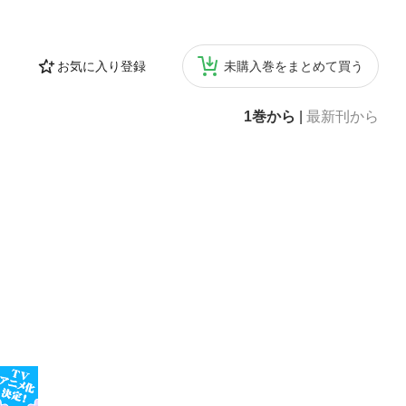
お気に入り登録
未購入巻をまとめて買う
1巻から
|
最新刊から