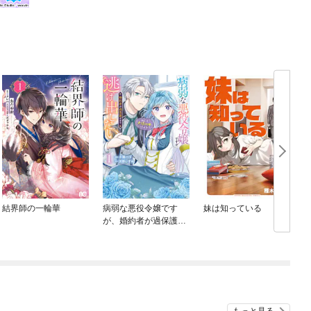
結界師の一輪華
病弱な悪役令嬢です
妹は知っている
が、婚約者が過保護す
ぎて逃げ出したい(私た
ち犬猿の仲でしたよ
ね！？)
め
もっと見る