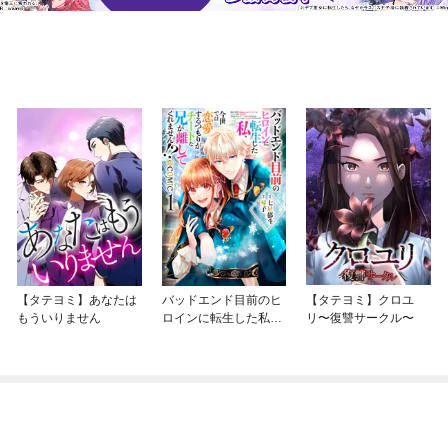
【タテヨミ】あなたは
バッドエンド目前のヒ
【タテヨミ】クロユ
もういりません
ロインに転生した私、
リ〜復讐サークル〜
今世では恋愛するつも
りがチートな兄が離し
てくれません！？@C
OMIC