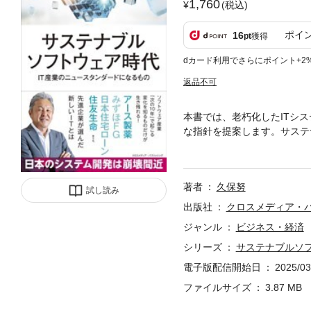
1,760
(税込)
ポイ
16
pt
獲得
dカード利用でさらにポイント+2
返品不可
本書では、老朽化したITシ
な指針を提案します。サステ
る方法を徹底解説。企業の成
の成功に至るまで、多角的な
です。
著者
久保努
試し読み
出版社
クロスメディア・
ジャンル
ビジネス・経済
シリーズ
サステナブルソ
電子版配信開始日
2025/03
ファイルサイズ
3.87 MB