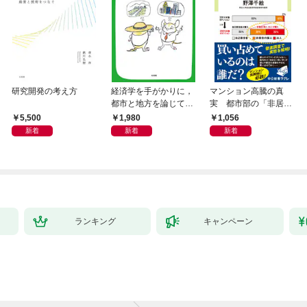
研究開発の考え方
経済学を手がかりに，
マンション高騰の真
都市と地方を論じてみ
実 都市部の「非居住
よう
化」が街を壊す
5,500
1,980
1,056
新着
新着
新着
ランキング
キャンペーン