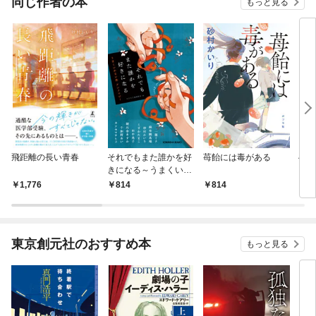
同じ作者の本
もっと見る
飛距離の長い青春
それでもまた誰かを好
苺飴には毒がある
へび
きになる～うまくいか
い夜
ない恋 アンソロジー
1,776
814
814
1,
～
東京創元社のおすすめ本
もっと見る