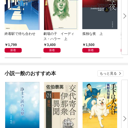
終着駅で待ち合わせ
劇場の子 イーディ
孤独な夜 上
恐竜
ス・ハラー 上
化石
の物
1,799
3,400
1,500
3,
新着
新着
新着
小説一般のおすすめ本
もっと見る