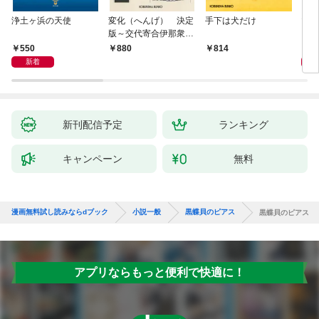
浄土ヶ浜の天使
変化（へんげ） 決定
手下は犬だけ
マリ
版～交代寄合伊那衆異
聞（1）～
550
1,
880
814
新着
新刊配信予定
ランキング
キャンペーン
無料
漫画無料試し読みならdブック
小説一般
黒蝶貝のピアス
黒蝶貝のピアス
アプリならもっと便利で快適に！