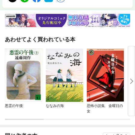
あわせてよく買われている本
悪霊の午後
ななみの海
恐怖小説集 金曜日の
しあ
女