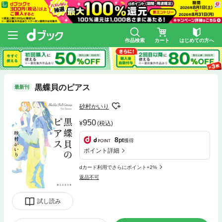
作品検索
カート
はじめての方へ
黒蝶貝のピアス
最新刊
砂村かいり
950
(税込)
8
pt
獲得
ポイント詳細
dカード利用でさらにポイント+2%
返品不可
試し読み