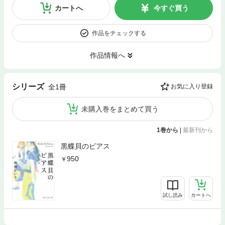
カートへ
今すぐ買う
作品をチェックする
作品情報へ
シリーズ
全1冊
お気に入り登録
未購入巻をまとめて買う
1巻から
|
最新刊から
黒蝶貝のピアス
950
試し読み
カートへ