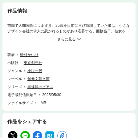
作品情報
前職で人間関係につまずき、25歳を目前に再び就職していた環は、小さな
デザイン会社の求人に惹かれるものがあり応募する。面接当日、彼女を待
ち受けていた社長は、子どもの頃に見た地元のアイドルユニットで一番輝
いて見えた、あの人だった──。アイドルをやめて会社を起こした菜里子
と、アイドル時代の彼女にあこがれて芸能界に入ることを夢見ていた環。
ふたりは不器用に、けれど真摯に向き合いながら、互いの過去やそれぞれ
著者
砂村かいり
を支えてくれる人々との関係性も見つめ直してゆく。年齢、立場、生まれ
出版社
東京創元社
育った環境──全てを乗り越えた先の物語。／解説＝瀧井朝世
ジャンル
小説一般
レーベル
創元文芸文庫
シリーズ
黒蝶貝のピアス
電子版配信開始日
2025/05/30
ファイルサイズ
- MB
作品をシェアする