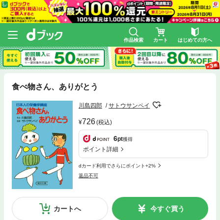
作品検索
カート
はじめての方へ
食べ物さん、ありがとう
川島四郎
サトウサンペイ
726
(税込)
6
pt
獲得
ポイント詳細
dカード利用でさらにポイント+2%
返品不可
カートへ
今すぐ買う