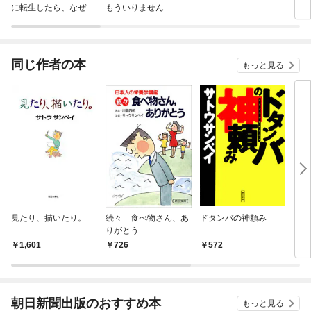
に転生したら、なぜか
もういりません
ロイ
ラスボス王子様に執着
今世
されています
りが
てく
OMI
同じ作者の本
もっと見る
見たり、描いたり。
続々 食べ物さん、あ
ドタンバの神頼み
食べ
りがとう
う
1,601
726
572
7
朝日新聞出版のおすすめ本
もっと見る