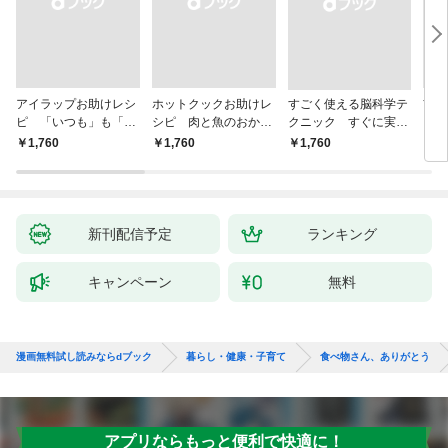
アイラップお助けレシ
ホットクックお助けレ
すごく使える脳科学テ
首
ピ 「いつも」も「も
シピ 肉と魚のおか
クニック すぐに実践
ヨガ
しも」もおいしい！
ず 少ない材料＆調味
したくなる
ラと
￥1,760
￥1,760
￥1,760
￥1,
料で、あとはスイッチ
リー
ポン！
昇と
新刊配信予定
ランキング
キャンペーン
無料
漫画無料試し読みならdブック
暮らし・健康・子育て
食べ物さん、ありがとう
アプリならもっと便利で快適に！