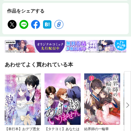
作品をシェアする
あわせてよく買われている本
【単行本】おデブ悪女
【タテヨミ】あなたは
結界師の一輪華
バッ