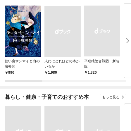
使い魔サンマイと白の
人にはどれほどの本が
平成猿蟹合戦図 新装
Lan
魔導師
いるか
版
涯て
990
￥1,980
￥1,320
￥2,
暮らし・健康・子育てのおすすめ本
もっと見る