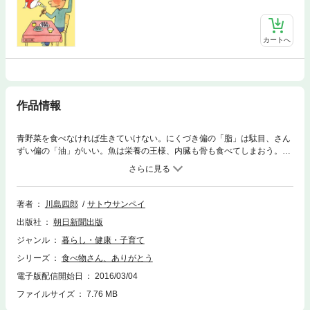
カートへ
作品情報
青野菜を食べなければ生きていけない。にくづき偏の「脂」は駄目、さん
ずい偏の「油」がいい。魚は栄養の王様、内臓も骨も食べてしまおう。身
をもって実践栄養学を説く川島四郎氏と、生徒役のサトウサンペイ氏とが
対話とユーモラスな漫画で贈る健康づくりの知恵集成。
著者
川島四郎
サトウサンペイ
出版社
朝日新聞出版
ジャンル
暮らし・健康・子育て
シリーズ
食べ物さん、ありがとう
電子版配信開始日
2016/03/04
ファイルサイズ
7.76 MB