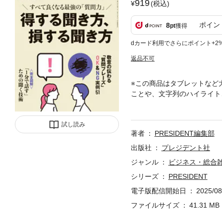
919
(税込)
ポイン
8
pt
獲得
dカード利用でさらにポイント+2
返品不可
※この商品はタブレットなど
ことや、文字列のハイライト
で一番売れているビジネス総
満載。できるビジネスパーソ
ており、タブレットなど大き
試し読み
著者
PRESIDENT編集部
が一部異なる場合や、表紙や
出版社
プレジデント社
ジャンル
ビジネス・総合
シリーズ
PRESIDENT
電子版配信開始日
2025/08
ファイルサイズ
41.31 MB