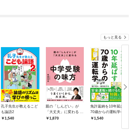
もっと見る
孔子先生が教えるこど
親の「しんどい」が
免許返納を10年延ばす
も論語2
「大丈夫」に変わる 中
70歳からの運転学――
学受験の味方
安全運転を続けるため
1,540
1,870
1,540
の知識と習慣