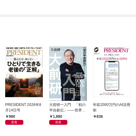
PRESIDENT 2026年8
大前研一入門 「初の
年収2000万円のAI活用
月14日号
半自叙伝」――世界的
術
戦略コンサルタントは
980
1,980
836
いかに生まれたか
新着
新着