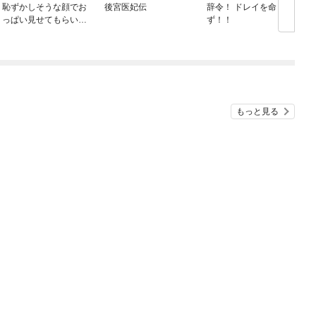
恥ずかしそうな顔でお
後宮医妃伝
辞令！ ドレイを命
っぱい見せてもらいた
ず！！
い赤面おっぱいアンソ
ロジー
もっと見る