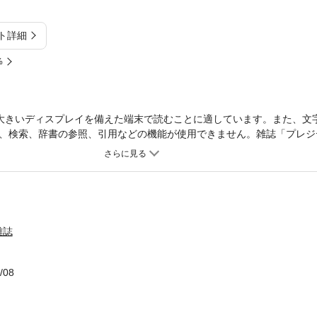
ト詳細
%
大きいディスプレイを備えた端末で読むことに適しています。また、文
、検索、辞書の参照、引用などの機能が使用できません。雑誌「プレジ
合誌です。最新のマネジメント手法、ホットな経済情報、今すぐ仕事の
ンは全員読んでいる。毎月第2、第4金曜日発売※この商品は固定レイア
いディスプレイを備えた端末で読むことに適しています。電子版では、
目次に記載されていても、含まれない場合がございます。あらかじめご
雑誌
/08