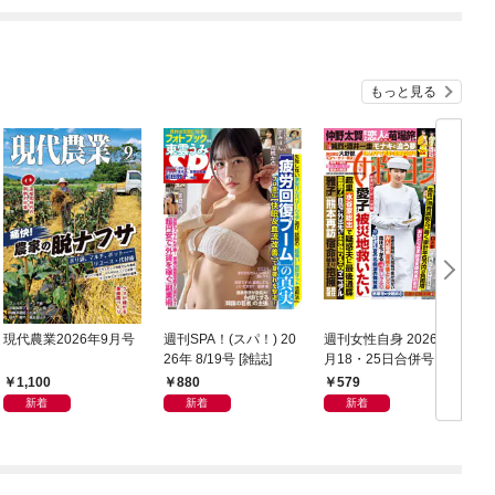
もっと見る
現代農業2026年9月号
週刊SPA！(スパ！) 20
週刊女性自身 2026年8
サ
26年 8/19号 [雑誌]
月18・25日合併号
／
1,100
880
579
新着
新着
新着