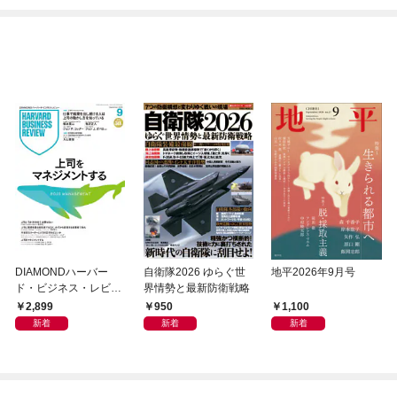
DIAMONDハーバー
自衛隊2026 ゆらぐ世
地平2026年9月号
ド・ビジネス・レビュ
界情勢と最新防衛戦略
ー 2026年9月号 特集
2,899
950
1,100
「上司をマネジメント
新着
新着
新着
する」