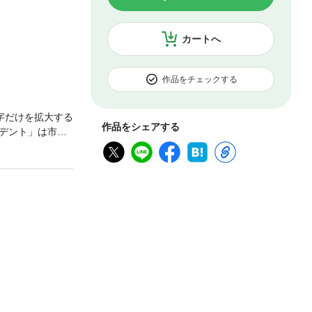
カートへ
作品をチェックする
字だけを拡大する
作品をシェアする
デント」は市販
役に立つ情報を
ウトで作成され
紙の雑誌と内容
了承ください。