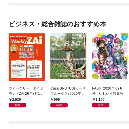
ビジネス・総合雑誌のおすすめ本
ウィークリー・ダイヤ
Casa BRUTUS(カーサ
PASH! 2026年 09月
モンドZAi 26年8月10
ブルータス) 2026年 9
号 いれいす特集号
日・17日合併号
月号 [もっと学べる！
2,530
999
1,100
動物園と水族館]
新着
新着
新着