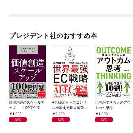
プレジデント社のおすすめ本
価値創造のスケールア
Amazonトップコンサ
仕事ができる人のアウ
ップ――100億企業へ
ルが教える世界最強の
トカム思考
の変革シナリオ
EC戦略
1,980
2,200
1,980
新着
新着
新着