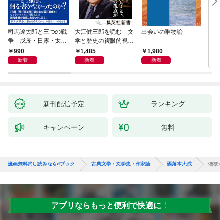
司馬遼太郎と三つの戦
大江健三郎を読む 文
出会いの唯物論
本当
争 戊辰・日露・太平
学と歴史の複眼的視点
話）
洋
から
990
1,485
1,980
1,
新着
新着
新着
新刊配信予定
ランキング
キャンペーン
無料
漫画無料試し読みならdブック
古典文学・文学史・作家論
洒落本大成
洒落
アプリならもっと便利で快適に！