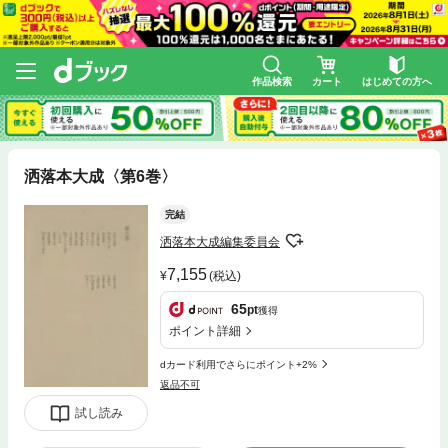
作品検索
カート
はじめての方へ
洒落本大成〈第6巻〉
完結
洒落本大成編集委員会
7,155
(税込)
65
pt
獲得
ポイント詳細
dカード利用でさらにポイント+2%
返品不可
試し読み