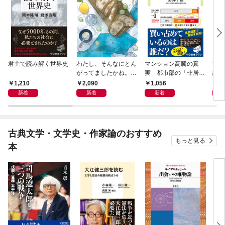
君主で読み解く世界史
わたし、そんなにとん
マンション高騰の真
私と
がってましたかね。
実 都市部の「非居住
紀 
獅子座、Ａ型、丙午は
化」が街を壊す
ヤが
1,210
2,090
1,056
1,
めぐる
新着
新着
新着
古典文学・文学史・作家論のおすすめ
もっと見る
本