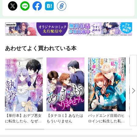
あわせてよく買われている本
【単行本】おデブ悪女
【タテヨミ】あなたは
バッドエンド目前のヒ
結界
に転生したら、なぜか
もういりません
ロインに転生した私、
ラスボス王子様に執着
今世では恋愛するつも
されています
りがチートな兄が離し