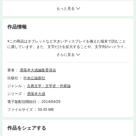
もっと見る
作品情報
※この商品はタブレットなど大きいディスプレイを備えた端末で読むこと
に適しています。また、文字だけを拡大することや、文字列のハイライ
ト、検索、辞書の参照、引用などの機能が使用できません。宮郭八景論／
花街浪華今八卦／南閨雑話／当世風俗通／越里気思案／きつねのも／風流
●（目へんに卒）談議／婦美車紫●（へんが鹿、つくりが子）／古今馬鹿集
／吉原細見里のをだ巻評／一目千本／青楼花色寄／放蕩虚誕伝／東都青楼
著者
洒落本大成編集委員会
八詠并略記／後編風俗通／甲駅新話／青楼楽美種／寸南破良意／当世故事
出版社
中央公論新社
附選怪興／当世爰かしこ
ジャンル
古典文学・文学史・作家論
シリーズ
洒落本大成
電子版配信開始日
2014/04/29
ファイルサイズ
50.45 MB
作品をシェアする