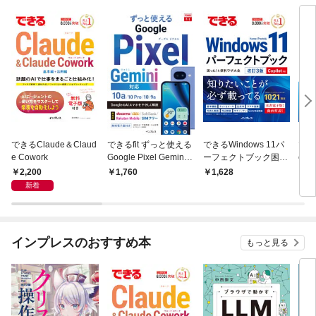
できるClaude＆Claud
できるfit ずっと使える
できるWindows 11パ
できる
e Cowork
Google Pixel Gemini
ーフェクトブック困っ
e f
対応 10a/10 Pro/10/9a
た！＆便利ワザ大全 改
Cop
2,200
1,760
1,628
2,
訂3版 Copilot対応
新着
インプレスのおすすめ本
もっと見る