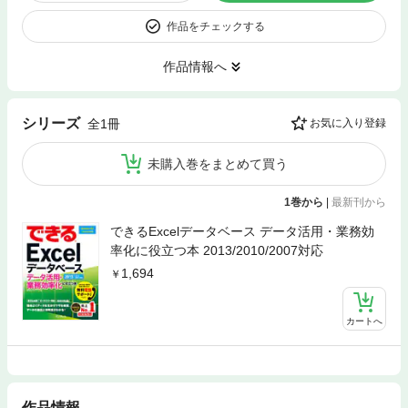
作品をチェックする
作品情報へ
シリーズ
全1冊
お気に入り登録
未購入巻をまとめて買う
1巻から
|
最新刊から
できるExcelデータベース データ活用・業務効
率化に役立つ本 2013/2010/2007対応
1,694
カートへ
作品情報