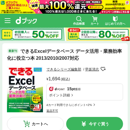
作品検索
カート
はじめての方へ
できるExcelデータベース データ活用・業務効率
最新刊
化に役立つ本 2013/2010/2007対応
できるシリーズ編集部
早坂清志
1,694
(税込)
15
pt
獲得
ポイント詳細
dカード利用でさらにポイント+2%
返品不可
カートへ
今すぐ買う