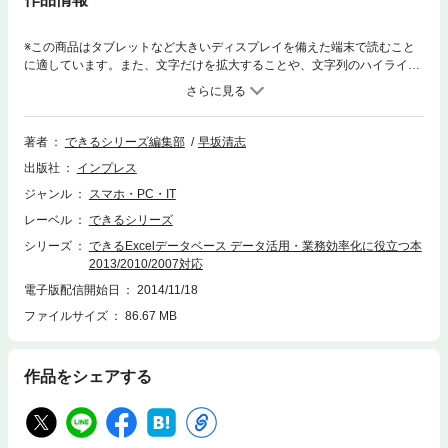
※この商品はタブレットなど大きいディスプレイを備えた端末で読むこと
に適しています。また、文字だけを拡大することや、文字列のハイライ
ト、検索、辞書の参照、引用などの機能が使用できません。パソコン解説
書の定番「できるシリーズ」から、業務効率を大きく向上させるExcelを
使ったデータベースの解説書が登場！ Excelのテーブル機能などを駆使し
た検索、集計、分析方法を多数掲載。「こんなやり方があったのか！」と
著者
できるシリーズ編集部
早坂清志
いう目からウロコのテクニックが身に付きます。また、直感的な操作で集
出版社
インプレス
計と分析を行えるピボットテーブルや、大量データの一括処理で重宝する
マクロ（VBA）を活用したデータベースの処理も紹介。基本操作を丁寧に
ジャンル
スマホ・PC・IT
解説しているので、初めての人でもデータベースをすぐに使いこなせま
レーベル
できるシリーズ
す。
シリーズ
できるExcelデータベース データ活用・業務効率化に役立つ本
2013/2010/2007対応
電子版配信開始日
2014/11/18
ファイルサイズ
86.67 MB
作品をシェアする