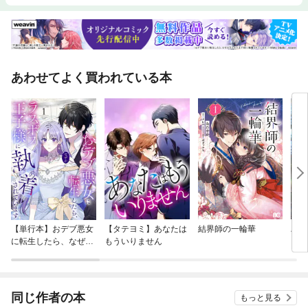
あわせてよく買われている本
【単行本】おデブ悪女
【タテヨミ】あなたは
結界師の一輪華
バッ
に転生したら、なぜか
もういりません
ロイ
ラスボス王子様に執着
今世
されています
りが
てく
OMI
同じ作者の本
もっと見る