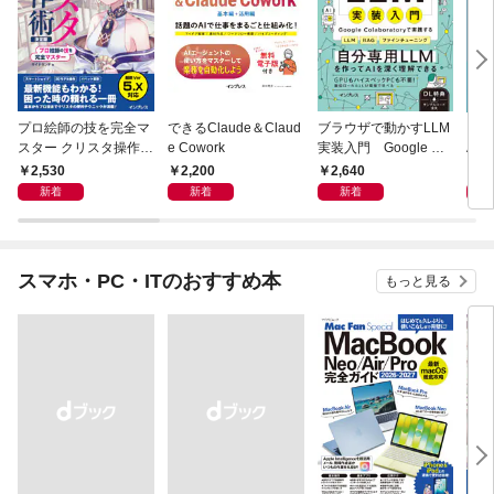
プロ絵師の技を完全マ
できるClaude＆Claud
ブラウザで動かすLLM
いち
スター クリスタ操作術
e Cowork
実装入門 Google Col
AI
決定版 改訂2版 CLIP S
aboratoryで実践するL
本 
2,530
2,200
2,640
2,
TUDIO PAINT PRO/E
LM・RAG・ファイン
しい
新着
新着
新着
X/iPad対応
チューニング
内デ
スマホ・PC・ITのおすすめ本
もっと見る