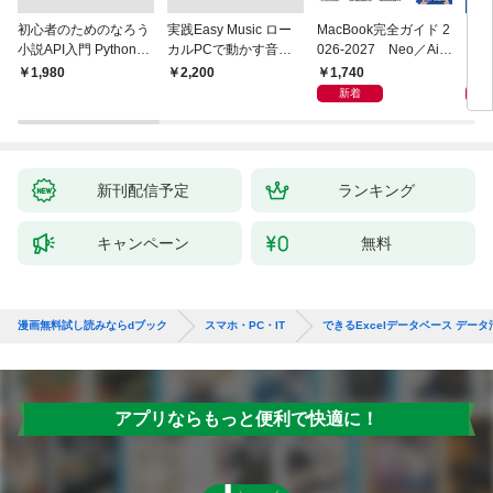
初心者のためのなろう
実践Easy Music ロー
MacBook完全ガイド 2
プロ
小説API入門 Pythonで
カルPCで動かす音楽
026-2027 Neo／Air
スタ
作るデータ活用法
生成AI完全ガイド
／Pro対応
決定
1,740
2,
￥1,980
￥2,200
TUD
新着
X/i
新刊配信予定
ランキング
キャンペーン
無料
漫画無料試し読みならdブック
スマホ・PC・IT
できるExcelデータベース データ活
アプリならもっと便利で快適に！