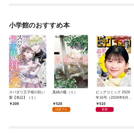
小学館のおすすめ本
スパダリ王子様の狂い
真綿の檻（１）
ビッグコミック 2026
愛【単話】（１）
年16号（2026年8月7
日発売）
528
510
209
試読フル
新着