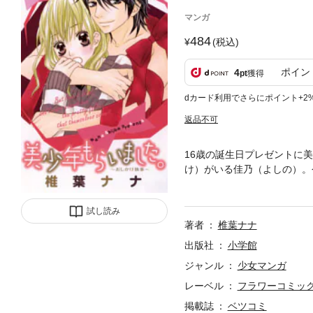
マンガ
484
(税込)
ポイン
4
pt
獲得
dカード利用でさらにポイント+2
返品不可
16歳の誕生日プレゼントに
け）がいる佳乃（よしの）。
かいらないんですけど――！
／クセになっちゃう！／王子
試し読み
著者
椎葉ナナ
出版社
小学館
ジャンル
少女マンガ
レーベル
フラワーコミッ
掲載誌
ベツコミ