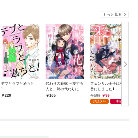
もっと見る
デブとラブと過ちと！
代わりの花嫁 ～愛する
フェンリル王子は私を
1
人と、姉の代わりに結
番にしました1
婚します～ 1
198
99
220
165
試読フル
割引