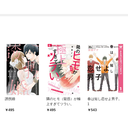
シルバーフェンリルと
俺が異世界暮らしを始
めたら～ THE COMIC
誘拐婚
隣のヒモ（疑惑）が極
春は短し恋せよ男子。
上すぎてツラい。
1
495
495
543