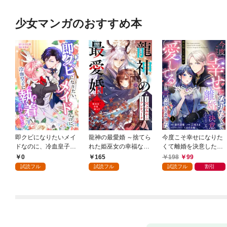
少女マンガのおすすめ本
即クビになりたいメイ
龍神の最愛婚 ～捨てら
今度こそ幸せになりた
ドなのに、冷血皇子に
れた姫巫女の幸福な嫁
くて離婚を決意したと
執着されています第1
入り～: 1
ころ、無表情な旦那様
0
165
198
99
話
が「愛してる」と言っ
試読フル
試読フル
試読フル
割引
てきました。1