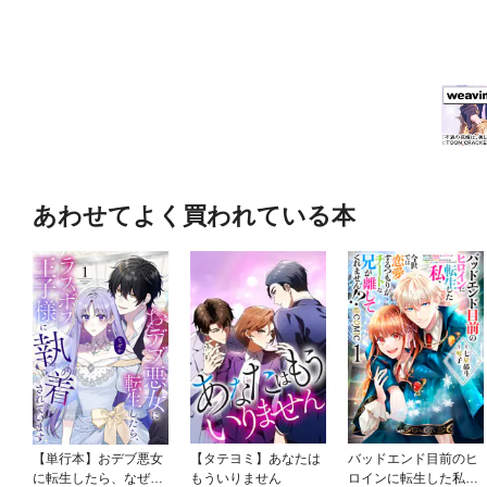
あわせてよく買われている本
【単行本】おデブ悪女
【タテヨミ】あなたは
バッドエンド目前のヒ
に転生したら、なぜか
もういりません
ロインに転生した私、