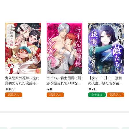
鬼条院家の花嫁～鬼に
ライバル騎士団長に弱
【タテヨミ】1.二度目
見初められた没落令嬢
みを握られてXXXな勝
の人生、敵たちを後悔
～１
負をすることになりま
させてみせます
165
0
71
した第1話
試読フル
試読フル
タテヨミ
試読フル