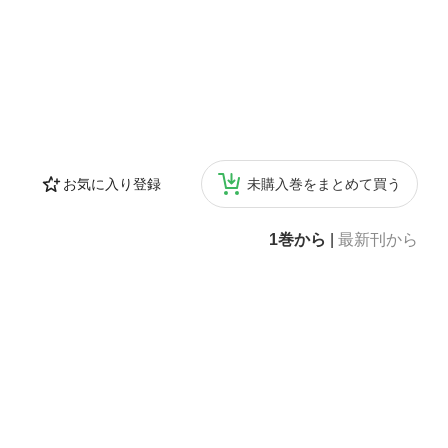
お気に入り登録
未購入巻をまとめて買う
1巻から
|
最新刊から