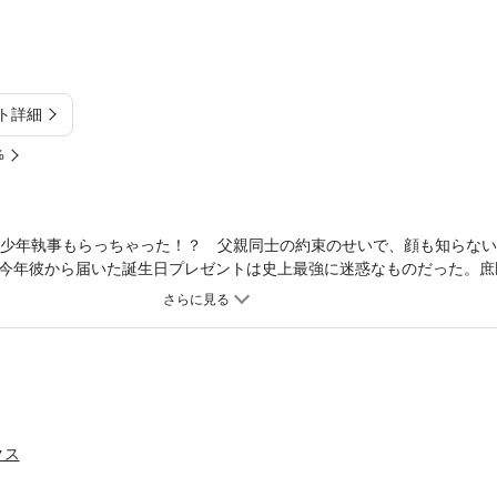
ト詳細
%
美少年執事もらっちゃった！？ 父親同士の約束のせいで、顔も知らな
今年彼から届いた誕生日プレゼントは史上最強に迷惑なものだった。庶
？ ●収録作品／美少年もらいました。／裏・美少年もらいました。／ラ
様のサロン／続！ラブ★ラブGang
クス