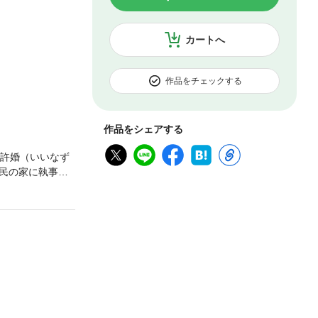
カートへ
作品をチェックする
作品をシェアする
い許婚（いいなず
民の家に執事と
ブ★ラブGang