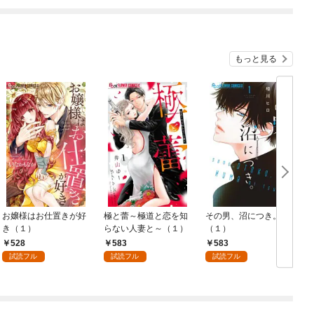
もっと見る
お嬢様はお仕置きが好
極と蕾～極道と恋を知
その男、沼につき。
き（１）
らない人妻と～（１）
（１）
528
583
583
試読フル
試読フル
試読フル