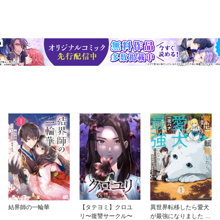
結界師の一輪華
【タテヨミ】クロユ
異世界転移したら愛犬
リ〜復讐サークル〜
が最強になりました ～