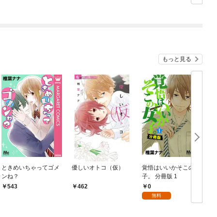
ね
もっと見る
ときめいちゃってゴメ
優しいオトコ（仮）
覚悟はいいかそこの女
ンね？
子。 分冊版 1
0
543
462
無料