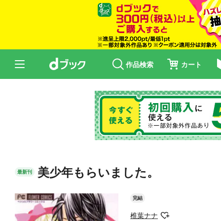
作品検索
カート
美少年もらいました。
最新刊
完結
椎葉ナナ