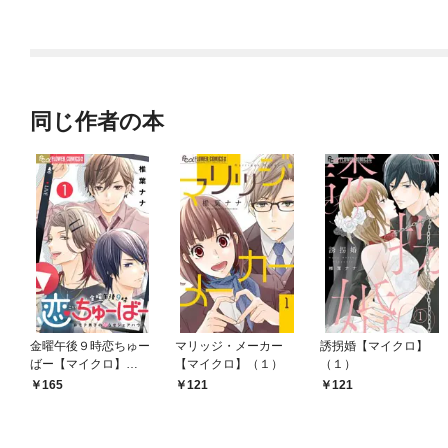
ラスボス王子様に執着
今世では恋愛するつも
されています
りがチートな兄が離し
てくれません！？@C
OMIC
同じ作者の本
金曜午後９時恋ちゅー
マリッジ・メーカー
誘拐婚【マイクロ】
ばー【マイクロ】
【マイクロ】（１）
（１）
（１）
165
121
121