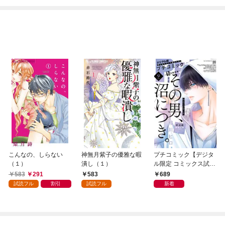
こんなの、しらない
神無月紫子の優雅な暇
プチコミック【デジタ
（１）
潰し（１）
ル限定 コミックス試し
読み特典付き】 2026
583
291
583
689
年9月号（2026年8月7
試読フル
割引
試読フル
新着
日発売）