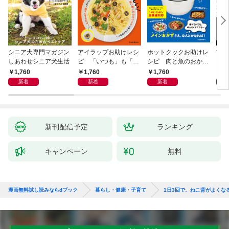
シニア犬専門マガジン
アイラップお助けレシ
ホットクックお助けレ
首
しあわせシニア犬生活
ピ 「いつも」も「も
シピ 肉と魚のおか
ヨガ
しも」もおいしい！
ず 少ない材料＆調味
ラと
1,760
1,760
1,760
1,
料で、あとはスイッチ
リー
新着
新着
新着
ポン！
昇と
新刊配信予定
ランキング
キャンペーン
無料
漫画無料試し読みならdブック
暮らし・健康・子育て
1日3回で、ねこ背がよくな