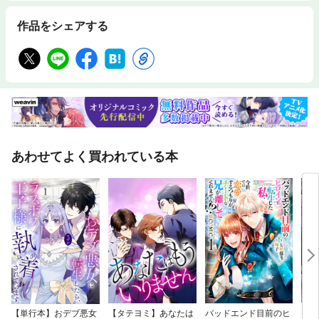
作品をシェアする
あわせてよく買われている本
【単行本】おデブ悪女
【タテヨミ】あなたは
バッドエンド目前のヒ
【タ