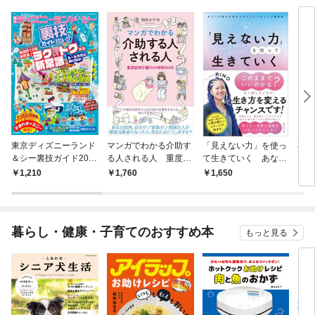
東京ディズニーランド
マンガでわかる介助す
「見えない力」を使っ
不安
＆シー裏技ガイド202
る人される人 重度訪
て生きていく あなた
テラ
6-27
問介護の24時間365日
の魂を目覚めさせるス
1,210
1,760
1,650
1,
ピリチュアル練習帳
暮らし・健康・子育てのおすすめ本
もっと見る