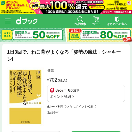
作品検索
カート
はじめての方へ
1日3回で、ねこ背がよくなる「姿勢の魔法」シャキー
ン!
佃隆
702
(税込)
6
pt
獲得
ポイント詳細
dカード利用でさらにポイント+2%
返品不可