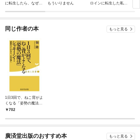
に転生したら、なぜか
もういりません
ロインに転生した私、
リ〜
ラスボス王子様に執着
今世では恋愛するつも
されています
りがチートな兄が離し
てくれません！？@C
OMIC
同じ作者の本
もっと見る
1日3回で、ねこ背がよ
くなる「姿勢の魔法」
シャキーン!
702
廣済堂出版のおすすめ本
もっと見る