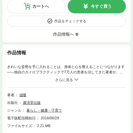
カートへ
今すぐ買う
作品をチェックする
作品情報へ
作品情報
きれいな姿勢を手に入れることは、身体と心を整えることにつながります
——独自のカイロプラクティックで7万人の患者を治してきた著者が、座
ることの多い現代人の生活に着目し、「姿勢の魔法」シャキーン! という
姿勢法を伝授。仕事や勉強、家事、スマホの操作など、現代生活は前かが
みになる時間帯が多いもの。1日3回「姿勢シャキーン! 」をするだけで骨
盤が起こされ、よい姿勢が維持できるようになります。
著者
佃隆
出版社
廣済堂出版
ジャンル
暮らし・健康・子育て
電子版配信開始日
2016/06/29
ファイルサイズ
2.21 MB