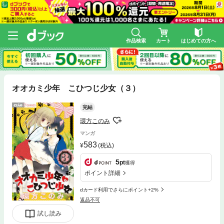
作品検索
カート
はじめての方へ
オオカミ少年 こひつじ少女（３）
完結
環方このみ
マンガ
583
(税込)
5
pt
獲得
ポイント詳細
dカード利用でさらにポイント+2%
返品不可
試し読み