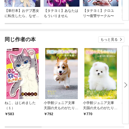
【単行本】おデブ悪女
【タテヨミ】あなたは
【タテヨミ】クロユ
病弱
に転生したら、なぜか
もういりません
リ〜復讐サークル〜
が、
ラスボス王子様に執着
ぎて
されています
たち
ね！
同じ作者の本
もっと見る
ねこ、はじめました
小学館ジュニア文庫
小学館ジュニア文庫
ペン
（１）
天国の犬ものがたり～
天国の犬ものがたり～
～き
一枚の写真～
すくすくすくすく～
りた
583
792
770
7