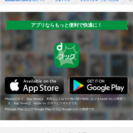
オ
アプリならもっと便利で快適に！
Appleのロゴ、App Storeは、米国もしくはその他の国や地域におけるApple Inc.の商標で
す。App Storeは、Apple Inc.のサービスマークです。
Google Play および Google Play ロゴは Google LLC の商標です。