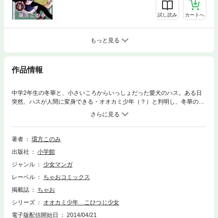
試し読み
カートへ
もっと見る
作品情報
中学2年生の冬華と、小さいころからいっしょだった愛犬のハス。ある日
突然、ハスが人間に変身できる・オオカミ少年（？）と判明し、冬華の生
活はドキドキ続き！ 冬華大好きのハスに振りまわっされぱなしの毎日で
す…☆
著者
環方このみ
出版社
小学館
ジャンル
少女マンガ
レーベル
ちゃおコミックス
掲載誌
ちゃお
シリーズ
オオカミ少年 こひつじ少女
電子版配信開始日
2014/04/21