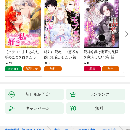
【タテヨミ】1.あんた
絶対に死ぬモブ悪役令
死神令嬢は黒幕お兄様
レベ
私のことを好きだった
嬢は初恋がしたい 第1
を救済したい 第1話
なり
の？
話
71
0
0
0
タテヨミ
試読フル
無料
新着
無料
新刊配信予定
ランキング
キャンペーン
無料
漫画無料試し読みならdブック
少女マンガ
オオカミ少年 こひつじ少女