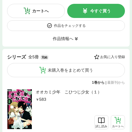
カートへ
今すぐ買う
作品をチェックする
作品情報へ
全5冊
シリーズ
お気に入り登録
完結
未購入巻をまとめて買う
1巻から
|
最新刊から
オオカミ少年 こひつじ少女（１）
583
試し読み
カートへ