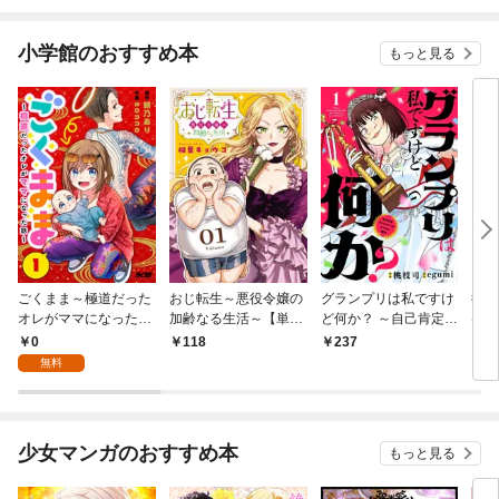
小学館のおすすめ本
もっと見る
ごくまま～極道だった
おじ転生～悪役令嬢の
グランプリは私ですけ
後宮
オレがママになった話
加齢なる生活～【単
ど何か？ ～自己肯定モ
は謎
～【単話】（１）
話】（１）
ンスターのミスコン無
（１
0
118
237
2
双～【単話】（１）
無料
少女マンガのおすすめ本
もっと見る