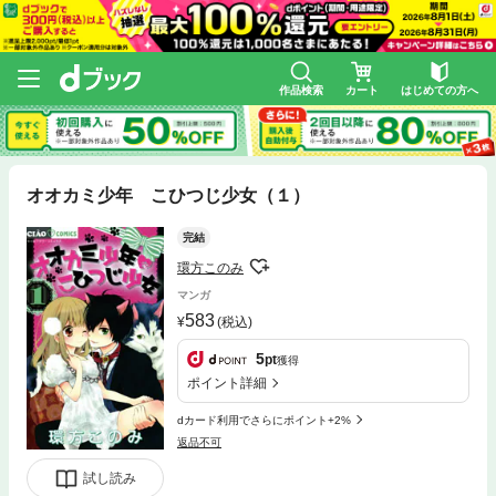
作品検索
カート
はじめての方へ
オオカミ少年 こひつじ少女（１）
完結
環方このみ
マンガ
583
(税込)
5
pt
獲得
ポイント詳細
dカード利用でさらにポイント+2%
返品不可
試し読み