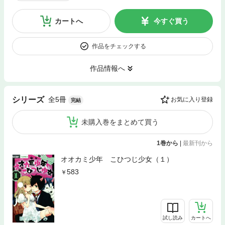
カートへ
今すぐ買う
作品をチェックする
作品情報へ
全5冊
シリーズ
お気に入り登録
完結
未購入巻をまとめて買う
1巻から
|
最新刊から
オオカミ少年 こひつじ少女（１）
583
試し読み
カートへ