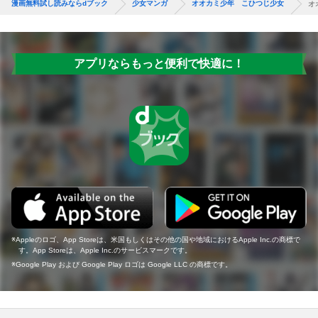
漫画無料試し読みならdブック
少女マンガ
オオカミ少年 こひつじ少女
オ
アプリならもっと便利で快適に！
Appleのロゴ、App Storeは、米国もしくはその他の国や地域におけるApple Inc.の商標で
す。App Storeは、Apple Inc.のサービスマークです。
Google Play および Google Play ロゴは Google LLC の商標です。