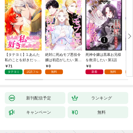
【タテヨミ】1.あんた
絶対に死ぬモブ悪役令
死神令嬢は黒幕お兄様
レベ
私のことを好きだった
嬢は初恋がしたい 第1
を救済したい 第1話
なり
の？
話
71
0
0
0
タテヨミ
試読フル
無料
新着
無料
新刊配信予定
ランキング
キャンペーン
無料