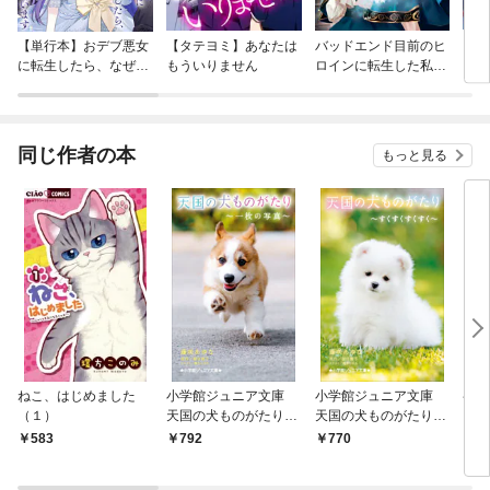
【単行本】おデブ悪女
【タテヨミ】あなたは
バッドエンド目前のヒ
【タ
に転生したら、なぜか
もういりません
ロインに転生した私、
リ〜
ラスボス王子様に執着
今世では恋愛するつも
されています
りがチートな兄が離し
てくれません！？@C
OMIC
同じ作者の本
もっと見る
ねこ、はじめました
小学館ジュニア文庫
小学館ジュニア文庫
ペン
（１）
天国の犬ものがたり～
天国の犬ものがたり～
～き
一枚の写真～
すくすくすくすく～
りた
583
792
770
7