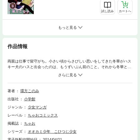
試し読み
カートへ
もっと見る
作品情報
両親は仕事で留守がち。小さい頃からさびしい思いをしてきた冬華がハス
キー犬のハスと出会ったのは、もうずいぶん前のこと。それから冬華とハ
スはいつもいっしょ。楽しいことも悲しいことも全部いっしょに経験して
きた間柄。ところがある日、冬華の目の前でハスが突然人間に変身しま
す！そう、実はハス、なんとオオカミ（？）男だったのです…！！大人気
シリーズがついに単行本化、ハスのピュアなハートに心癒されるハートウ
著者
環方このみ
ォーミングストーリー、待望の第1巻！！
出版社
小学館
ジャンル
少女マンガ
レーベル
ちゃおコミックス
掲載誌
ちゃお
シリーズ
オオカミ少年 こひつじ少女
電子版配信開始日
2014/04/21