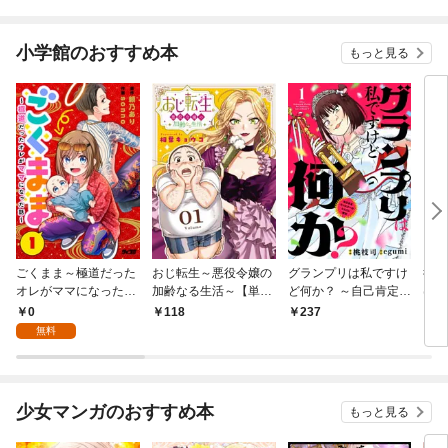
小学館のおすすめ本
もっと見る
ごくまま～極道だった
おじ転生～悪役令嬢の
グランプリは私ですけ
後宮
オレがママになった話
加齢なる生活～【単
ど何か？ ～自己肯定モ
は謎
～【単話】（１）
話】（１）
ンスターのミスコン無
（１
0
118
237
2
双～【単話】（１）
無料
少女マンガのおすすめ本
もっと見る