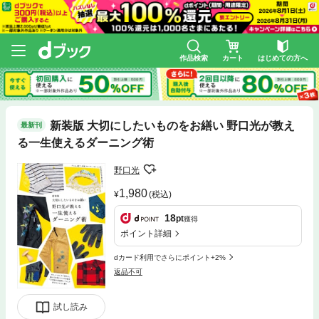
作品検索
カート
はじめての方へ
新装版 大切にしたいものをお繕い 野口光が教え
最新刊
る一生使えるダーニング術
野口光
1,980
(税込)
18
pt
獲得
ポイント詳細
dカード利用でさらにポイント+2%
返品不可
試し読み