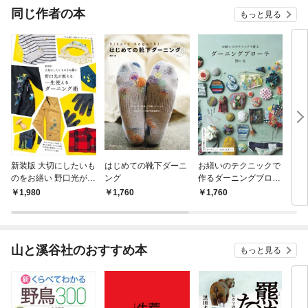
OMI
同じ作者の本
もっと見る
新装版 大切にしたいも
はじめての靴下ダーニ
お繕いのテクニックで
ニッ
のをお繕い 野口光が教
ング
作るダーニングブロー
ト 
える一生使えるダーニ
チ
おも
1,980
1,760
1,760
1,
ング術
山と溪谷社のおすすめ本
もっと見る