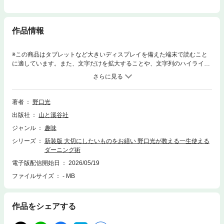
作品情報
※この商品はタブレットなど大きいディスプレイを備えた端末で読むこと
に適しています。また、文字だけを拡大することや、文字列のハイライ
ト、検索、辞書の参照、引用などの機能が使用できません。「小学校の家
庭科レベル」でできる画期的なお繕いの技法を伝える『大切にしたいもの
をお繕い 野口光が教える一生使えるダーニング術』（秀和システム刊）。
最新のダーニングテクニックと写真を追加して、表紙の装いも新たにしま
著者
野口光
した。傷んだお気に入の洋服を繕い、装飾にもなると人気のダーニング。
出版社
山と溪谷社
基本のテクニックは大きな写真とわかりやすいプロセスで解説。穴、シ
ミ、すり切れ、どんなものでも気軽にお繕いができるようになります。さ
ジャンル
趣味
らに、きちんと刺さなくてもかっこよく仕上がるテクニックが満載！自由
シリーズ
新装版 大切にしたいものをお繕い 野口光が教える一生使える
で楽しい、一生使えるダーニングテクニックを習得できる1冊です。■内容
ダーニング術
まずはここから始めよう！Chapter1ダーニングの基本ブランケットステッ
チでお繕いさりげないダーニング日常使いのダーニング捨てられなくてよ
電子版配信開始日
2026/05/19
かった！ もっと着られるダーニング基本の道具糸通しの基本ダーニングに
ファイルサイズ
- MB
使う道具ダーニングマッシュルームの使い方傷んだ場所に合わせてダーニ
ングダーニングで使う糸の布の種類針と糸と記事の関係Technique まずは
これだけ！1ブランケットステッチのダーニングTechnique まずはこれだ
作品をシェアする
け！2ゴマシオステッチのダーニングTechniqueバツステッチのダーニング
TechniqueコメステッチのダーニングTechniqueグルグルハニカムステッ