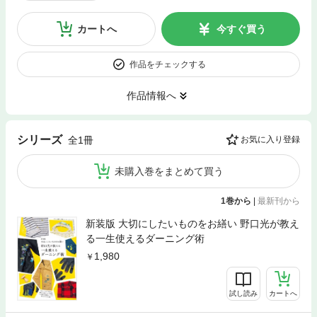
カートへ
今すぐ買う
作品をチェックする
作品情報へ
シリーズ
全1冊
お気に入り登録
未購入巻をまとめて買う
1巻から
|
最新刊から
新装版 大切にしたいものをお繕い 野口光が教え
る一生使えるダーニング術
1,980
試し読み
カートへ