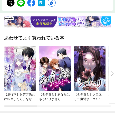
チのダーニングTechnique糸始末Technique裏ハニカムステッチのダーニ
ングTechniqueカメリヤステッチのダーニングTechniqueタンバリンステ
ッチのダーニングChapter2ストーリーのあるダーニング憧れのブランドの
ロングシャツ長い間着続けているTシャツ大切に磨き続けてきた草木染の
靴下娘にも引き継ぎたい大好きなコート袖を通すと落ち着くワンピース母
と世界を一周したキルトコートTechnique大きいあて布Technique小さい
あて布Techniqueストッキングのあて布Technique股下部分へのあて布あ
て布の種類膝がすれ、穴もあいたナイロンパンツ染め直しながら履き続け
あわせてよく買われている本
たガウチョパンツTechniqueハニカムスターステッチのダーニングTechniq
ueハニカムフラワーステッチのダーニングTechniqueフランケンステッチ
のダーニング学生時代の思い出が詰まった手袋お繕いの時の糸選びに悩む
ワンピース袖口が今にも裂けそうなワンピースダーニングでお揃いを楽し
みたいTechnique並行移動ハニカムステッチのダーニングTechnique三角
形の平行移動ハニカムステッチのダーニングTechniqueペロ形の平行移動
ハニカムステッチのダーニング祖母から受け継いだ手編みのバッグ年月が
経つほどに馴染むトートバッグTechnique縁部分への平行移動ハニカムス
テッチのダーニングTechniqueギザギザ形の平行移動ハニカムステッチの
ダーニングいつか直そうと思っていたサマーセーター穴があいても捨てら
れない祖母にもらったショール10年愛用している特別なニット虫食い穴が
できたカーディガン40年着続けている冬のジェケット再び蘇らせたい着古
したトップスほつれるまで履き続けたスニーカー10年寄り添ったメリノウ
【単行本】おデブ悪女
【タテヨミ】あなたは
【タテヨミ】クロユ
バッ
ールのフーディTechniqueモザイク平行移動ハニカムステッチのダーニン
に転生したら、なぜか
もういりません
リ〜復讐サークル〜
ロイ
グ走る時間を共にした相棒のランニンググローブ創作のスイッチを入れて
ラスボス王子様に執着
今世
くれるパーカーTechnique知っておきたいテクニック
されています
りが
てく