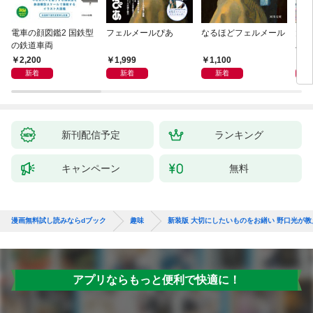
電車の顔図鑑2 国鉄型
フェルメールぴあ
なるほどフェルメール
大人
の鉄道車両
ハン
2,200
1,999
1,100
1,
新着
新着
新着
新刊配信予定
ランキング
キャンペーン
無料
漫画無料試し読みならdブック
趣味
新装版 大切にしたいものをお繕い 野口光が
アプリならもっと便利で快適に！