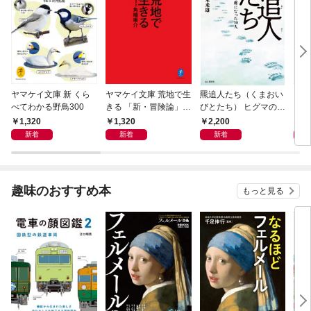
ヤマケイ文庫 新 くら
ヤマケイ文庫 荒地で生
羆追人たち（くまおい
くら
べてわかる野鳥300
きる 「新・冒険論」改
びとたち） ヒグマの虜
訂
になった10人
1,320
1,320
2,200
2,
新着
新着
新着
趣味のおすすめ本
もっと見る