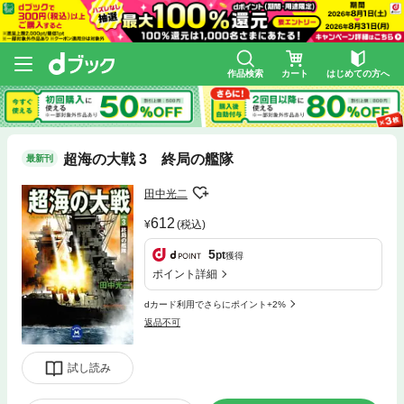
作品検索
カート
はじめての方へ
超海の大戦 3 終局の艦隊
最新刊
田中光二
612
(税込)
5
pt
獲得
ポイント詳細
dカード利用でさらにポイント+2%
返品不可
試し読み