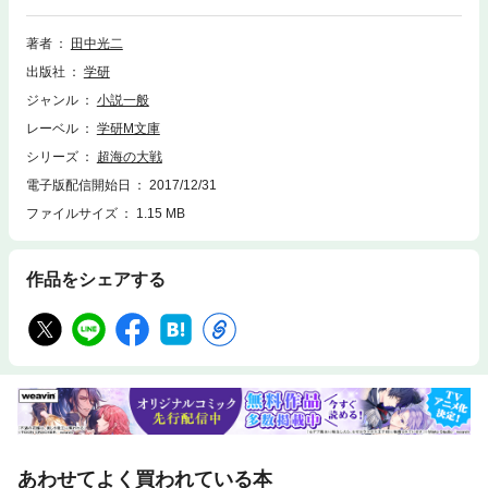
著者
田中光二
出版社
学研
ジャンル
小説一般
レーベル
学研M文庫
シリーズ
超海の大戦
電子版配信開始日
2017/12/31
ファイルサイズ
1.15 MB
作品をシェアする
あわせてよく買われている本