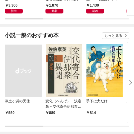
のことば
の花子さんの部屋？
3,300
1,870
1,430
1,
新着
新着
新着
小説一般のおすすめ本
もっと見る
浄土ヶ浜の天使
変化（へんげ） 決定
手下は犬だけ
鬼役
版～交代寄合伊那衆異
聞（1）～
￥550
880
814
7