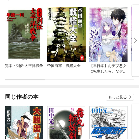
完本・列伝 太平洋戦争
帝国海軍 戦艦大全
【単行本】おデブ悪女
【タ
に転生したら、なぜか
もう
ラスボス王子様に執着
されています
同じ作者の本
もっと見る