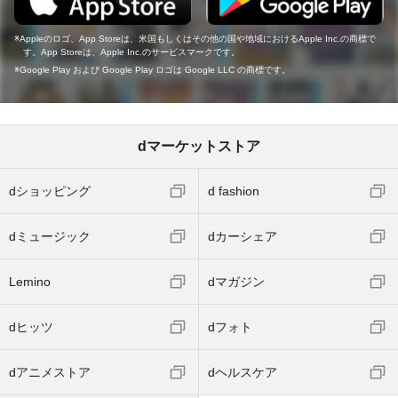
Appleのロゴ、App Storeは、米国もしくはその他の国や地域におけるApple Inc.の商標で
す。App Storeは、Apple Inc.のサービスマークです。
Google Play および Google Play ロゴは Google LLC の商標です。
dマーケットストア
dショッピング
d fashion
dミュージック
dカーシェア
Lemino
dマガジン
dヒッツ
dフォト
dアニメストア
dヘルスケア