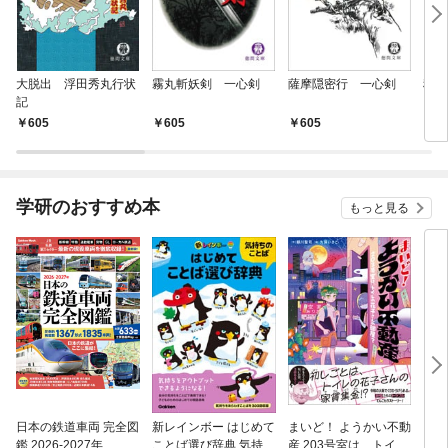
大脱出 浮田秀丸行状
霧丸斬妖剣 一心剣
薩摩隠密行 一心剣
秘剣
記
605
605
605
6
学研のおすすめ本
もっと見る
日本の鉄道車両 完全図
新レインボー はじめて
まいど！ ようかい不動
えさ
鑑 2026-2027年
ことば選び辞典 気持ち
産 203号室は、トイレ