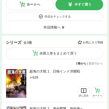
カートへ
今すぐ買う
作品をチェックする
作品情報へ
シリーズ
全3冊
お気に入り登録
未購入巻をまとめて買う
1巻から
|
最新刊から
超海の大戦 1 日独インド洋開戦
628
試し読み
カートへ
超海の大戦 2 連合艦隊、地中海へ