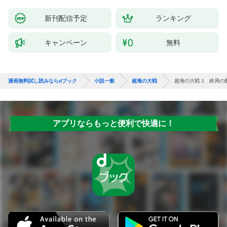
新刊配信予定
ランキング
キャンペーン
無料
漫画無料試し読みならdブック
小説一般
超海の大戦
超海の大戦 3 終局の
アプリならもっと便利で快適に！