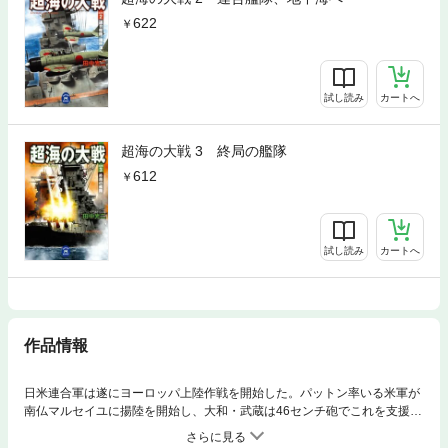
622
試し読み
カートへ
超海の大戦 3 終局の艦隊
612
試し読み
カートへ
作品情報
日米連合軍は遂にヨーロッパ上陸作戦を開始した。パットン率いる米軍が
南仏マルセイユに揚陸を開始し、大和・武蔵は46センチ砲でこれを支援。
零戦とF6Fの共同攻撃も展開させて連合軍は一路パリを目指す。さらに連
合艦隊は英本土奪回に出撃するが……。