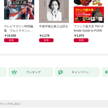
テレビマガジン特別編
中途半端な旅人は語る
ファンク超大全 The Ul
集 ウルトラマンシリ
timate Guide to FUNK
ーズ６０周年記念 全
16,500
2,178
2,970
ウルトラマン記録大鑑
新着
新着
新着
【電子特典つき】
ランキング
キャンペーン
ラシックがしみる！