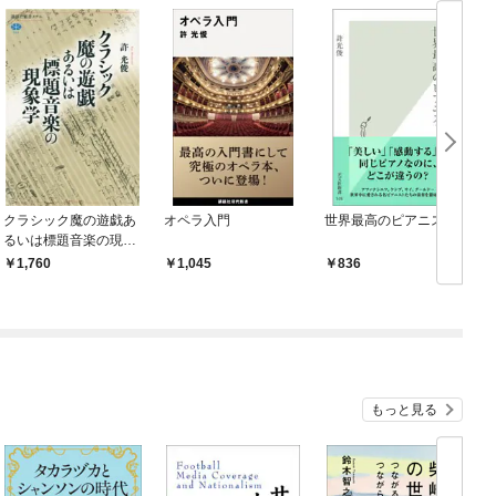
クラシック魔の遊戯あ
オペラ入門
世界最高のピアニスト
るいは標題音楽の現象
学
1,760
1,045
836
もっと見る