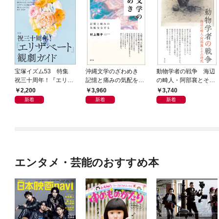
宝塚イズム53 特集
沖縄文学のざわめき
動物学者の戦争 海辺
祝三十周年！『エリザ
記憶と痛みの気配をな
の畸人・阿部襄とその
ベート』観劇ガイド
ぞる
時代
2,200
3,960
3,740
新着
新着
新着
エンタメ・芸能のおすすめ本