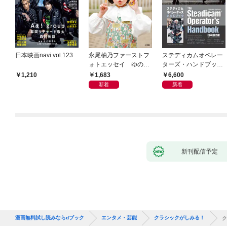
日本映画navi vol.123
永尾柚乃ファーストフ
ステディカムオペレー
ォトエッセイ ゆのも
ターズ・ハンドブック
のがたり
日本語版 電子版 第２
1,683
6,600
1,210
版
新着
新着
新刊配信予定
漫画無料試し読みならdブック
エンタメ・芸能
クラシックがしみる！
ク