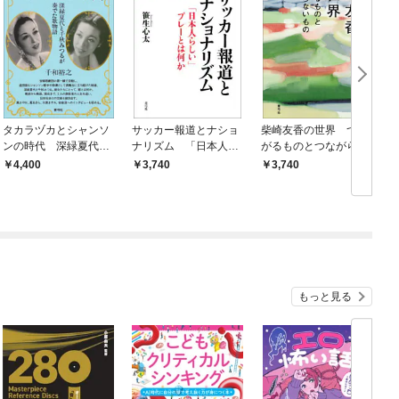
タカラヅカとシャンソ
サッカー報道とナショ
柴崎友香の世界 つな
ンの時代 深緑夏代と
ナリズム 「日本人ら
がるものとつながらな
千秋みつるが奏でた歌
しい」プレーとは何か
いもの
4,400
3,740
3,740
物語
もっと見る