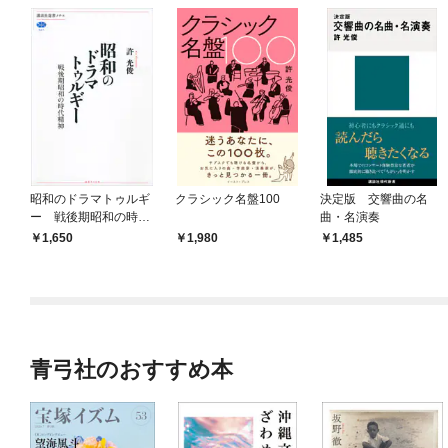
昭和のドラマトゥルギ
クラシック名盤100
決定版 交響曲の名
ー 戦後期昭和の時代
曲・名演奏
精神
1,650
1,980
1,485
青弓社のおすすめ本