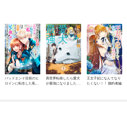
バッドエンド目前のヒ
異世界転移したら愛犬
王太子妃になんてなり
ロインに転生した私、
が最強になりました ～
たくない！！ 婚約者編
今世では恋愛するつも
シルバーフェンリルと
りがチートな兄が離し
俺が異世界暮らしを始
てくれません！？@C
めたら～ THE COMIC
OMIC