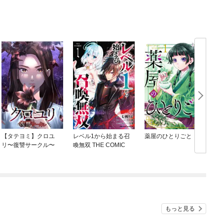
【タテヨミ】クロユ
レベル1から始まる召
薬屋のひとりごと
リ〜復讐サークル〜
喚無双 THE COMIC
もっと見る