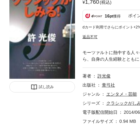
1,760
(税込)
ポイ
16
pt
獲得
dカード利用でさらにポイント+2
返品不可
モーツァルトに熱中する人々
ら、自身の人生経験とともに
著者
許光俊
出版社
青弓社
試し読み
ジャンル
エンタメ・芸能
シリーズ
クラシックがし
電子版配信開始日
2014/06
ファイルサイズ
0.94 MB