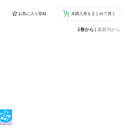
お気に入り登録
未購入巻をまとめて買う
1巻から
|
最新刊から