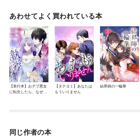
あわせてよく買われている本
【単行本】おデブ悪女
【タテヨミ】あなたは
結界師の一輪華
に転生したら、なぜか
もういりません
ラスボス王子様に執着
されています
同じ作者の本