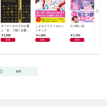
オーディオのプロが選
こどもクリティカルシ
エロ怖い話
ぶ「音」で聴く名盤28
ンキング
0——音質探究ディス
3,080
1,485
1,760
クガイド
新着
新着
新着
無料