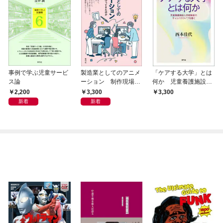
事例で学ぶ児童サービ
製造業としてのアニメ
「ケアする大学」とは
ス論
ーション 制作現場は
何か 児童養護施設入
何を守ってきたのか
所経験者のキャンパス
2,200
3,300
3,300
ライフを描く
新着
新着