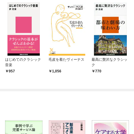
はじめてのクラシック
毛皮を着たヴィーナス
最高に贅沢なクラシッ
音楽
ク
957
1,056
770