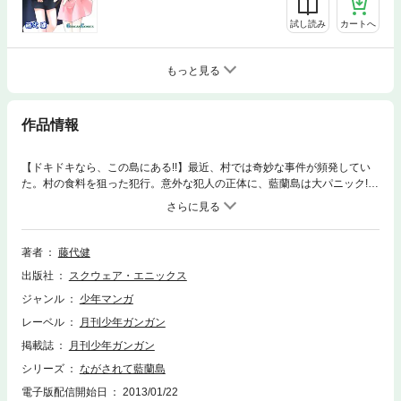
試し読み
カートへ
もっと見る
作品情報
【ドキドキなら、この島にある!!】最近、村では奇妙な事件が頻発してい
た。村の食料を狙った犯行。意外な犯人の正体に、藍蘭島は大パニック!?
(C)2003‐2004 Takeshi Fujishiro
著者
藤代健
出版社
スクウェア・エニックス
ジャンル
少年マンガ
レーベル
月刊少年ガンガン
掲載誌
月刊少年ガンガン
シリーズ
ながされて藍蘭島
電子版配信開始日
2013/01/22