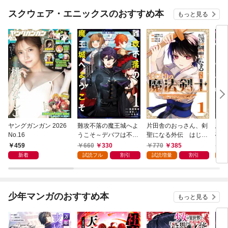
スクウェア・エニックスのおすすめ本
もっと見る
ヤングガンガン 2026
難攻不落の魔王城へよ
片田舎のおっさん、剣
悪役
No.16
うこそ～デバフは不要
聖になる外伝 はじま
破滅
と勇者パーティーを追
りの魔法剣士 1巻
叩き
459
660
330
770
385
7
い出された黒魔導士、
つの
新着
試読フル
割引
試読増量
割引
試
魔王軍の最高幹部に迎
から
えられる～ １巻
にな
ク）
少年マンガのおすすめ本
もっと見る