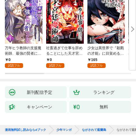
万年ヒラ教師の支援魔
社畜過ぎて仕事を辞め
少女は異世界で『殺戮
魔王
術師、最強の賢者にな
ることにした天才宮廷
の才能』に目覚める
者パ
る～不人気の支援魔術
魔術師～辺境の地でス
(話売り) #1
やっ
0
0
165
2
師は給料泥棒だと魔術
ローライフを夢見る
試読フル
試読フル
試読フル
大学をクビになった
が、不届き者を倒して
が、出世した元教え子
いたら『最果ての魔
たちのおかげで何も困
女』と呼ばれるように
らない件～ 第1話
なる～ 第1話
新刊配信予定
ランキング
キャンペーン
無料
漫画無料試し読みならdブック
少年マンガ
ながされて藍蘭島
ながされて藍