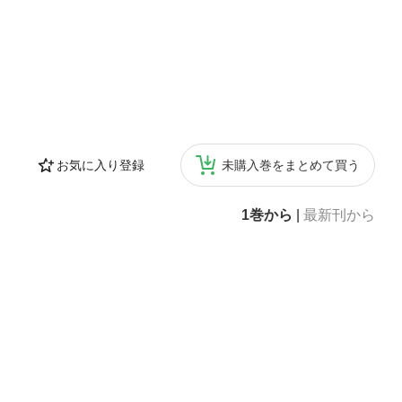
お気に入り登録
未購入巻をまとめて買う
1巻から
|
最新刊から