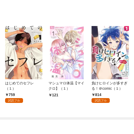
はじめてのセフレ
マシュマロ体温【マイ
負けヒロインが多すぎ
（１）
クロ】（１）
る！＠comic（１）
759
814
121
試読フル
試読フル