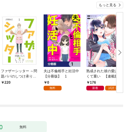
もっと見る
ファザーシッター ～問
夫は不倫相手と妊活中
熟成された彼の愛は甘
題パパのしつけ承りま
【分冊版】 1
くて重い 【連載版】:
の
す～（1）
1
0
176
220
無料
新着
試読フル
無料