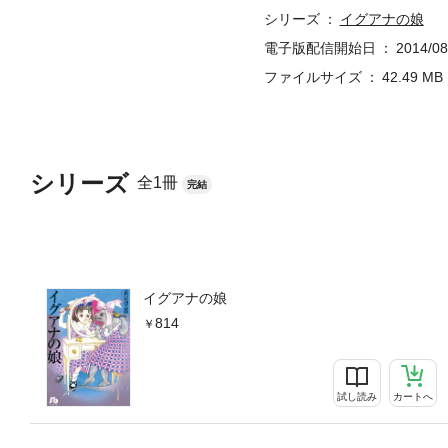
シリーズ
イグアナの娘
電子版配信開始日
2014/08
ファイルサイズ
42.49 MB
シリーズ
全1冊
完結
イグアナの娘
814
試し読み
カートへ