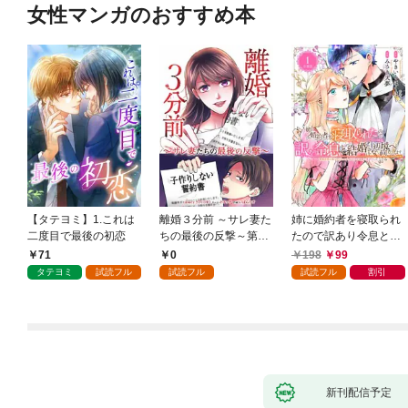
女性マンガのおすすめ本
【タテヨミ】1.これは
離婚３分前 ～サレ妻た
姉に婚約者を寝取られ
二度目で最後の初恋
ちの最後の反撃～第1
たので訳あり令息と結
話
婚して辺境へと向かい
71
0
198
99
ます ～苦労の先に待っ
タテヨミ
試読フル
試読フル
試読フル
割引
ていたのは、まさかの
溺愛と幸せでした～
【分冊版】 1
新刊配信予定