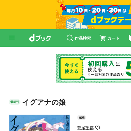
作品検索
カート
イグアナの娘
最新刊
完結
萩尾望都