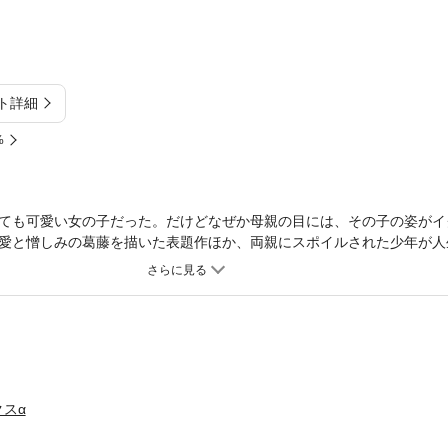
ト詳細
%
ても可愛い女の子だった。だけどなぜか母親の目には、その子の姿がイ
愛と憎しみの葛藤を描いた表題作ほか、両親にスポイルされた少年が人
た場所「カタルシス」、アバンチュールへの一瞬の迷い「午後の日射し
」など6編の異色傑作集。
スα