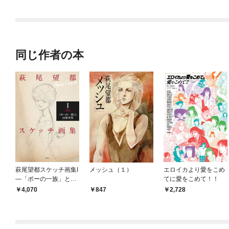
同じ作者の本
萩尾望都スケッチ画集I
メッシュ（１）
エロイカより愛をこめ
—「ポーの一族」と幻
てに愛をこめて！！
想世界—
4,070
847
2,728