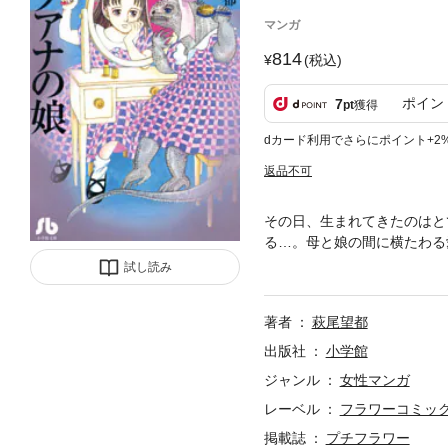
マンガ
814
(税込)
ポイン
7
pt
獲得
dカード利用でさらにポイント+2
返品不可
その日、生まれてきたのはと
る…。母と娘の間に横たわる
めに戻らなければならなかっ
試し読み
未収録の短編「帰ってくる子
著者
萩尾望都
出版社
小学館
ジャンル
女性マンガ
レーベル
フラワーコミック
掲載誌
プチフラワー