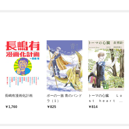
長嶋有漫画化計画
ポーの一族 青のパンド
トーマの心臓 Ｌｏ
ラ（１）
ｓｔ ｈｅａｒｔ ｆ
ｏｒ Ｔｈｏｍａ
1,760
825
814