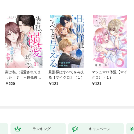
実は私、溺愛されてま
旦那様はすべてを与え
マシュマロ体温【マイ
した！？ ～最低彼氏
る【マイクロ】（１）
クロ】（１）
から最強彼氏へ～
220
121
121
（1）
ランキング
キャンペーン