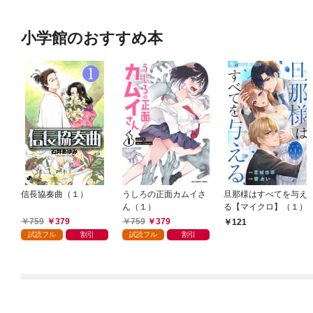
小学館のおすすめ本
信長協奏曲（１）
うしろの正面カムイさ
旦那様はすべてを与え
ん（１）
る【マイクロ】（１）
759
379
759
379
121
試読フル
割引
試読フル
割引