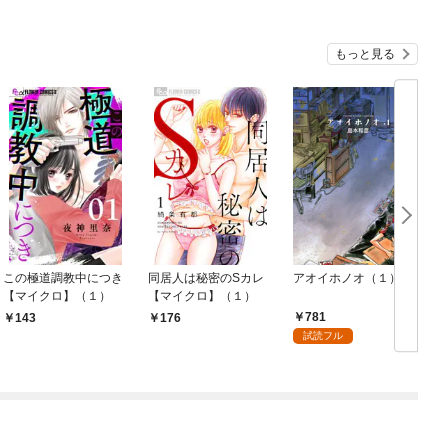
もっと見る
この極道調教中につき
同居人は秘密のSカレ
アオイホノオ（１）
【マイクロ】（１）
【マイクロ】（１）
781
143
176
試読フル