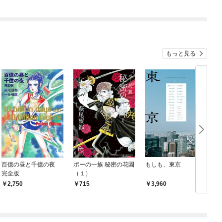
もっと見る
百億の昼と千億の夜
ポーの一族 秘密の花園
もしも、東京
完全版
（１）
2,750
715
3,960