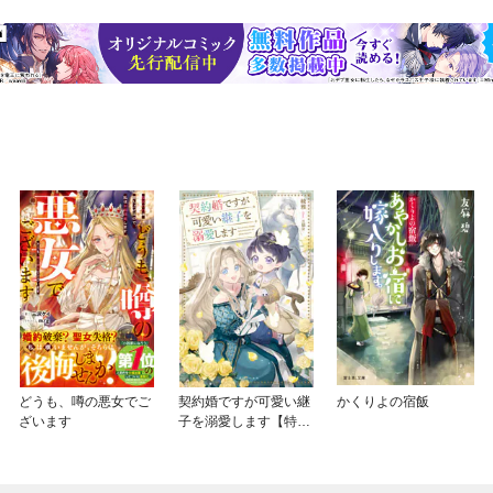
どうも、噂の悪女でご
契約婚ですが可愛い継
かくりよの宿飯
ざいます
子を溺愛します【特典
SS付】