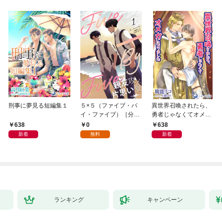
刑事に夢見る短編集１
５×５（ファイブ・バ
異世界召喚されたら、
イ・ファイブ）［分冊
勇者じゃなくてオメガ
版１］
になりました
638
0
638
新着
無料
新着
ランキング
キャンペーン