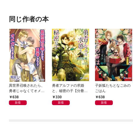
同じ作者の本
異世界召喚されたら、
勇者アルファの求婚
子妖狐たちとなごみの
勇者じゃなくてオメガ
と、秘密の子【分冊
ごはん
になりました
版】1
638
330
638
新着
新着
新着