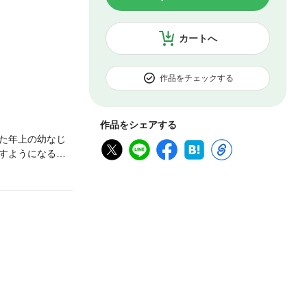
カートへ
作品をチェックする
作品をシェアする
た年上の幼なじ
すようになる。
申し出てくれ
つつ、子供の頃
てしまい……？
白獅子に求愛され