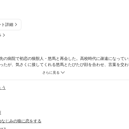
ント詳細
%
先の病院で初恋の狼獣人・悠馬と再会した。高校時代に疎遠になってい
ったが、気さくに接してくれる悠馬とたびたび顔を合わせ、言葉を交わ
イシェントの標的にされていると知り、心配した悠馬が退院後の同居を
女性の影が見える悠馬を好きにならないように気をつけなければと思い
ドキドキしてしまう璃玖。そんなある休日、悠馬に予定外の発情期が来
ょう
慎重なアライグマ獣人、再会スローステップ・ラブ！ 「新人外科医は
庫
幼なじみの狼に恋をする