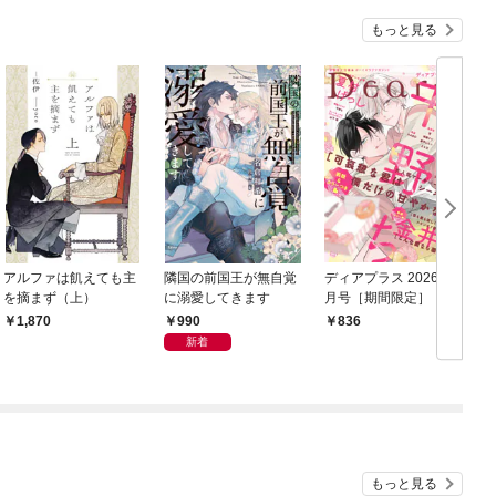
もっと見る
アルファは飢えても主
隣国の前国王が無自覚
ディアプラス 2026年5
を摘まず（上）
に溺愛してきます
月号［期間限定］
990
1,870
836
新着
もっと見る