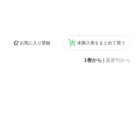
お気に入り登録
未購入巻をまとめて買う
1巻から
|
最新刊から