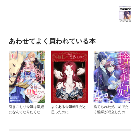
あわせてよく買われている本
引きこもり令嬢は皇妃
よくある令嬢転生だと
捨てられた妃 めでた
になんてなりたくな
思ったのに
く離縁が成立したので
い！～強面皇帝の溺愛
出ていったら、竜国の
が駄々漏れで困ります
王太子からの溺愛が待
～
っていました