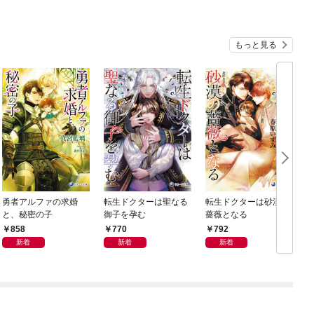
もっと見る
勇者アルファの求婚
転生ドクターは聖なる
転生ドクターは砂漠の
と、秘密の子
御子を孕む
薔薇となる
858
770
792
新着
新着
新着