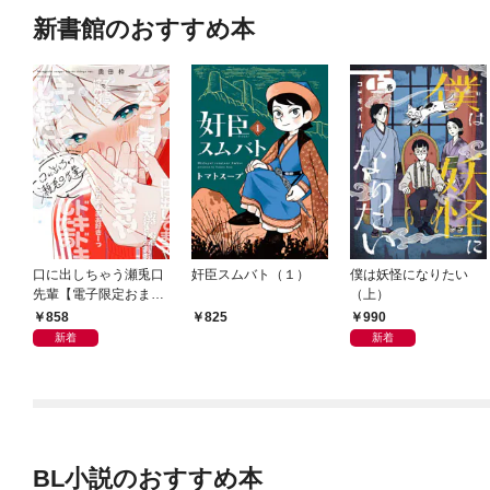
新書館のおすすめ本
口に出しちゃう瀬兎口
奸臣スムバト（１）
僕は妖怪になりたい
先輩【電子限定おまけ
（上）
付き】
858
990
825
新着
新着
BL小説のおすすめ本