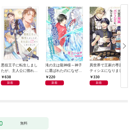
悪役王子に転生しまし
滝の主は龍神様～神子
異世界で王家の専属パ
たが、主人公に惚れて
に選ばれたのになぜか
ティシエになりました
しまいました 上
溺愛されています～
【分冊版】1
638
220
330
【分冊版】1
新着
新着
新着
無料