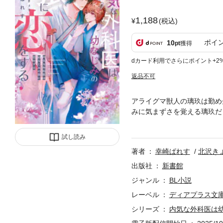
1,188
(税込)
ポイ
10
pt
獲得
dカード利用でさらにポイント+2
返品不可
アライグマ獣人の璃玖は勤め
みに気まずさを覚える璃玖だ
そのうち璃玖がモンスターペ
た。同居初日からなんとなく
試し読み
と同じくらい優しい悠馬に
著者
幸崎ぱれす
北沢き
独占欲強めの狼獣人×臆病で
る」スピンオフ。
出版社
新書館
ジャンル
BL小説
レーベル
ディアプラス文
シリーズ
内気な外科医は