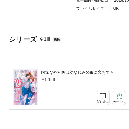
電子版配信開始日
2025/10
ファイルサイズ
- MB
シリーズ
全1冊
完結
内気な外科医は幼なじみの狼に恋をする
1,188
試し読み
カートへ