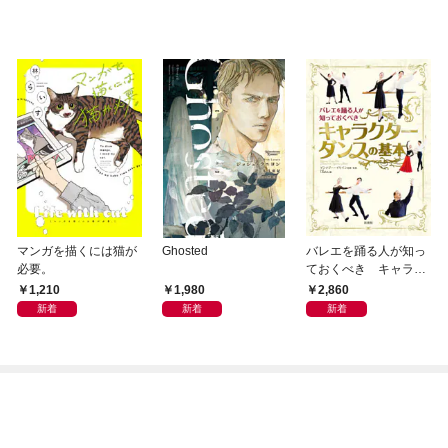
マンガを描くには猫が
Ghosted
バレエを踊る人が知っ
必要。
ておくべき キャラク
ターダンスの基本
1,210
1,980
2,860
新着
新着
新着