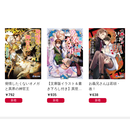
発情したくないオメガ
【文庫版イラスト＆書
お義兄さんは若頭・
と異界の神官王
き下ろし付き】異世界
改！
召喚されたら、勇者じ
792
935
638
ゃなくてオメガになり
新着
新着
新着
ました