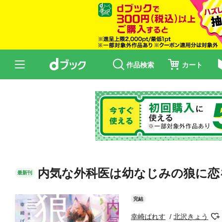
作品検索
カート
内気な外科医は幼なじみの狼に恋
最新刊
完結
幸崎ぱれす
北沢きょう