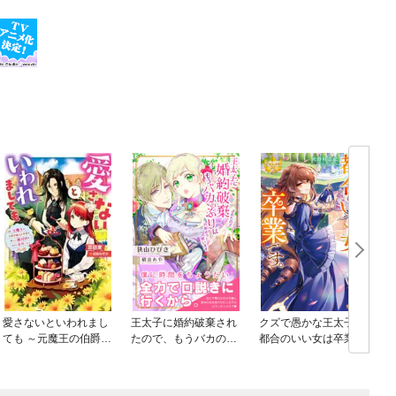
愛さないといわれまし
王太子に婚約破棄され
クズで愚かな王太子、
ても ～元魔王の伯爵令
たので、もうバカのふ
都合のいい女は卒業で
嬢は生真面目軍人に餌
りはやめようと思いま
す。
付けをされて幸せにな
す
る～