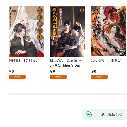
銅銭龕世［分冊版1］
初三の六一児童節 〜
烈火澆愁［分冊版1］
3・6 Children's Day fo
r You〜［分冊版1］
0
0
0
無料
無料
無料
新刊配信予定