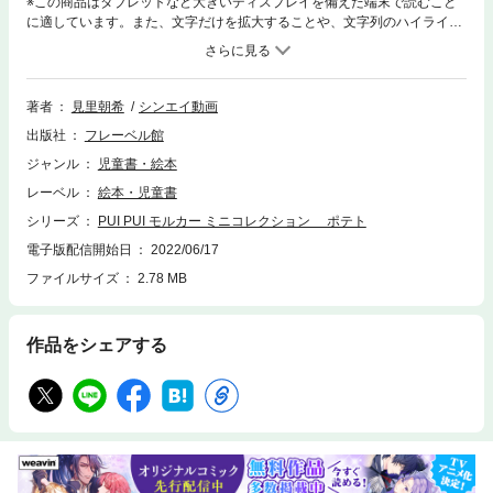
※この商品はタブレットなど大きいディスプレイを備えた端末で読むこと
に適しています。また、文字だけを拡大することや、文字列のハイライ
ト、検索、辞書の参照、引用などの機能が使用できません。「PUI PUI モ
ルカー」のなかまたちが型抜きのボードブックに！手のひらサイズのポテ
トの形の絵本で、ポテトのこと、たくさん覚えてね！
著者
見里朝希
シンエイ動画
出版社
フレーベル館
ジャンル
児童書・絵本
レーベル
絵本・児童書
シリーズ
PUI PUI モルカー ミニコレクション ポテト
電子版配信開始日
2022/06/17
ファイルサイズ
2.78 MB
作品をシェアする