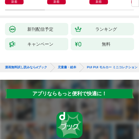
かん
新着
新着
新着
新刊配信予定
ランキング
キャンペーン
無料
漫画無料試し読みならdブック
児童書・絵本
PUI PUI モルカー ミニコレクショ
アプリならもっと便利で快適に！