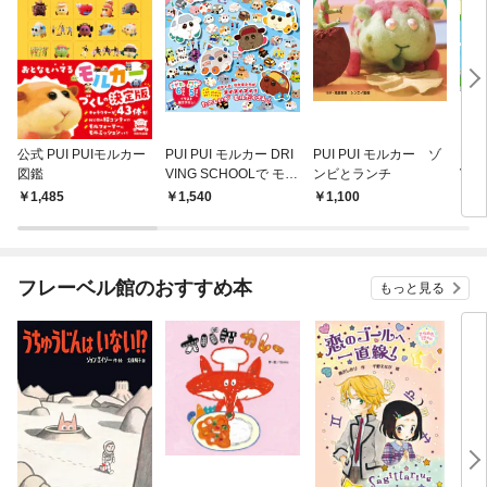
公式 PUI PUIモルカー
PUI PUI モルカー DRI
PUI PUI モルカー ゾ
PUI
図鑑
VING SCHOOLで モル
ンビとランチ
VIN
カーを さがせ！
ビン
1,485
1,540
1,100
1,
イド
フレーベル館のおすすめ本
もっと見る