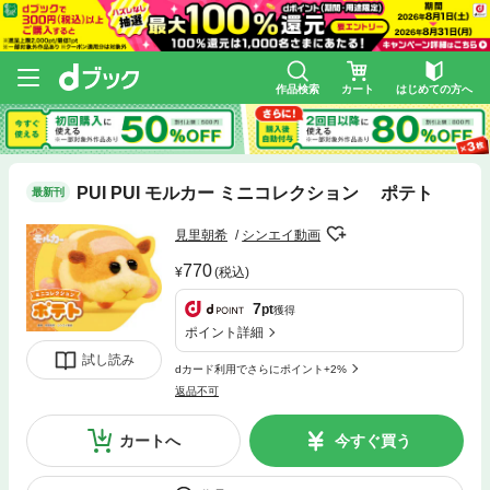
作品検索
カート
はじめての方へ
PUI PUI モルカー ミニコレクション ポテト
最新刊
見里朝希
シンエイ動画
770
(税込)
7
pt
獲得
ポイント詳細
試し読み
dカード利用でさらにポイント+2%
返品不可
カートへ
今すぐ買う