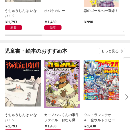
うちゅうじんは いな
オバケカレー
恋のゴールへ一直線！
星の
い！？
っぱ
1,793
1,430
990
9
新着
新着
児童書・絵本のおすすめ本
もっと見る
うちゅうじんは いな
カモノハシくんの事件
ウルトラマンテオ
星の
い！？
ファイル おなら爆
＆ 全ウルトラヒーロ
いグ
弾！ 危機イッパツ編
ー大集合 あそべるず
1,793
1,430
1,430
7