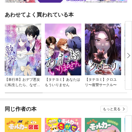
あわせてよく買われている本
【単行本】おデブ悪女
【タテヨミ】あなたは
【タテヨミ】クロユ
バッ
に転生したら、なぜか
もういりません
リ〜復讐サークル〜
ロイ
ラスボス王子様に執着
今世
されています
りが
てく
OMI
同じ作者の本
もっと見る