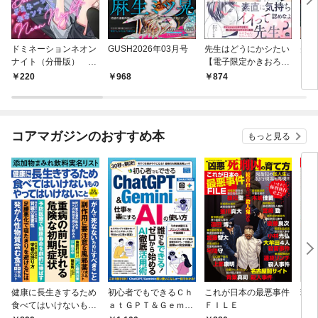
ドミネーションネオン
GUSH2026年03月号
先生はどうにかシたい
先生
ナイト（分冊版）
【電子限定かきおろし
（分
【第1話】
漫画3P付】
話】
220
968
874
2
コアマガジンのおすすめ本
もっと見る
健康に長生きするため
初心者でもできるＣｈ
これが日本の最悪事件
現代
食べてはいけないもの
ａｔＧＰＴ＆Ｇｅｍｉ
ＦＩＬＥ
やってはいけないこと
ｎｉ 仕事を楽にするＡ