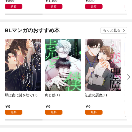
899
1,100
880
8
Ｉの使い方
新着
新着
新着
BLマンガのおすすめ本
もっと見る
蝶は夜に謎を紡ぐ(1)
虎と僕(1)
初恋の悪魔(1)
Ove
齢版
0
0
0
0
無料
無料
無料