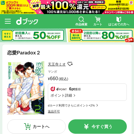
作品検索
カート
はじめての方へ
恋愛Paradox２
天王寺ミオ
マンガ
660
(税込)
6
pt
獲得
ポイント詳細
dカード利用でさらにポイント+2%
返品不可
カートへ
今すぐ買う