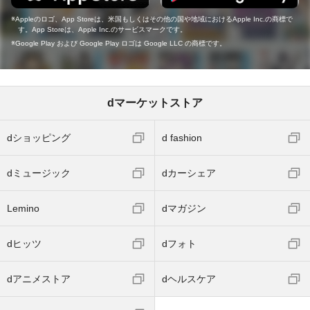
Appleのロゴ、App Storeは、米国もしくはその他の国や地域におけるApple Inc.の商標で
す。App Storeは、Apple Inc.のサービスマークです。
Google Play および Google Play ロゴは Google LLC の商標です。
dマーケットストア
dショッピング
d fashion
dミュージック
dカーシェア
Lemino
dマガジン
dヒッツ
dフォト
dアニメストア
dヘルスケア