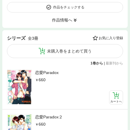
作品をチェックする
作品情報へ
シリーズ
全3冊
お気に入り登録
未購入巻をまとめて買う
1巻から
|
最新刊から
恋愛Paradox
660
カートへ
恋愛Paradox２
660