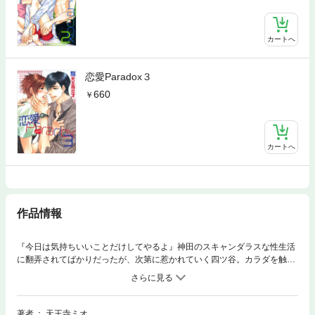
カートへ
恋愛Paradox３
660
カートへ
作品情報
『今日は気持ちいいことだけしてやるよ』神田のスキャンダラスな性生活
に翻弄されてばかりだったが、次第に惹かれていく四ツ谷。カラダを触ら
れると敏感に反応してしまい、キスだけじゃ物足りなくなって…！？オレ
様デザイナー×忠犬アシスタントの主従LOVE第二弾
著者
天王寺ミオ