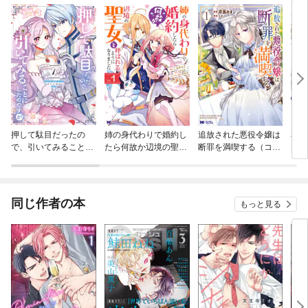
押して駄目だったの
姉の身代わりで婚約し
追放された悪役令嬢は
私の
で、引いてみることに
たら何故か辺境の聖女
断罪を満喫する（コミ
た元
したのですが
と呼ばれるようになり
ック）
民ブ
ました（コミック）
同じ作者の本
もっと見る