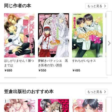
同じ作者の本
もっと見る
ほしがりません！勝つ
夢解きパティシエ 黒
すれちがいなキス
あど
までは
き医者の甘い誘惑
880
550
495
6
笠倉出版社のおすすめ本
もっと見る