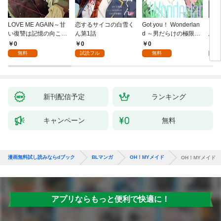
LOVE ME AGAIN～甘
恋するサイコの白雪く
Got you！ Wonderlan
ビバ
い復讐は記憶の向こう
ん第1話
d ～男だらけの極限ラ
鳥は
側～(1)
ブ～(1)
【全
0
0
0
0
無料
試読フル
無料
新刊配信予定
ランキング
キャンペーン
無料
漫画無料試し読みならdブック
BLマンガ
OH！MYメイド
OH！MYメイド
アプリならもっと便利で快適に！