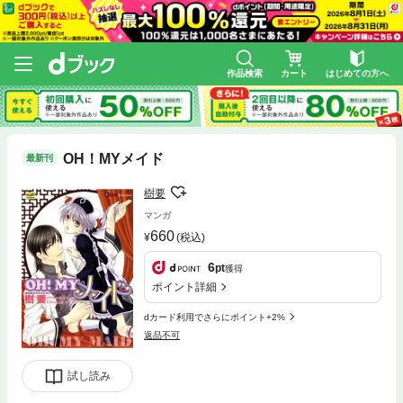
作品検索
カート
はじめての方へ
OH！MYメイド
最新刊
樹要
マンガ
660
(税込)
6
pt
獲得
ポイント詳細
dカード利用でさらにポイント+2%
返品不可
試し読み