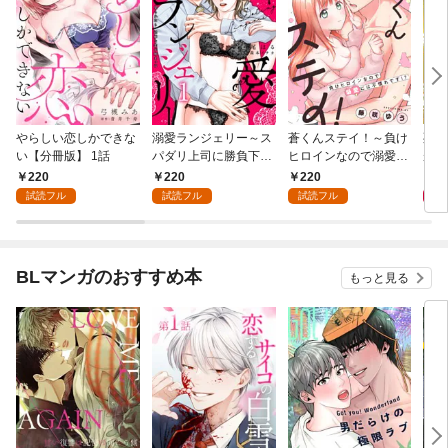
やらしい恋しかできな
溺愛ランジェリー～ス
蒼くんステイ！～負け
死に
い【分冊版】 1話
パダリ上司に勝負下着
ヒロインなので溺愛に
が毎
を見られたら淫靡な恋
は不慣れです！？～
れる
220
220
220
8
が始まった～【分冊
【分冊版】 1話
って
試読フル
試読フル
試読フル
版】 1話
BLマンガのおすすめ本
もっと見る