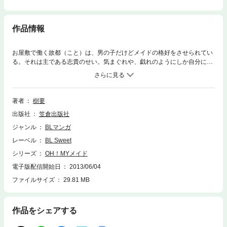
作品情報
お屋敷で働く故都（こと）は、男の子だけどメイドの格好をさせられてい
る。それは主である志貴のせい。気まぐれや、戯れのようにしか自分に触
れず、深い繋がりを求めない志貴に自信のなくなった故都は、少しずつ志
貴を避けるようになり……。表題作の”メイド”シリーズのほか、魔法使い
の青鷺と虎だった雪白の恋物語を描いたシリーズを収録。ポップ＆スイー
トＬＯＶＥが満載！
著者
樹要
出版社
笠倉出版社
ジャンル
BLマンガ
レーベル
BL Sweet
シリーズ
OH！MYメイド
電子版配信開始日
2013/06/04
ファイルサイズ
29.81 MB
作品をシェアする