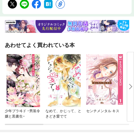
あわせてよく買われている本
少年ブラヰド −男装令
なめて、かじって、と
センチメンタル キス
モザ
嬢と黒書生−
きどき愛でて