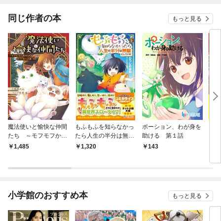
同じ作者の本
もっと見る
魔法使いと愉快な仲間
もふもふを知らなかっ
ポーション、わが身を
【合
たち ～モフモフから
たら人生の半分は無駄
助ける 第１話
引き
始めるリア充への道～
にしていた
1,485
1,320
143
2
小学館のおすすめ本
もっと見る