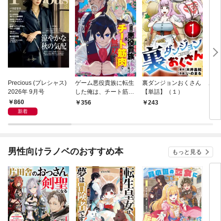
Precious (プレシャス)
ゲーム悪役貴族に転生
裏ダンジョンおくさん
あや
2026年 9月号
した俺は、チート筋肉
【単話】（１）
し夫
で無双する【単話】
倉で
860
356
243
1
（１）
る～
新着
男性向けラノベのおすすめ本
もっと見る