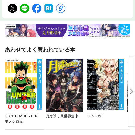
あわせてよく買われている本
HUNTER×HUNTER
月が導く異世界道中
Dr.STONE
メダ
モノクロ版