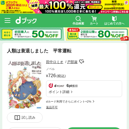
作品検索
カート
はじめての方へ
人類は衰退しました 平常運転
田中ロミオ
戸部淑
ノベル
726
(税込)
6
pt
獲得
ポイント詳細
dカード利用でさらにポイント+2%
返品不可
試し読み