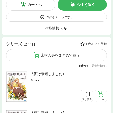
カートへ
今すぐ買う
作品をチェックする
作品情報へ
シリーズ
全11冊
お気に入り登録
未購入巻をまとめて買う
1巻から
|
最新刊から
人類は衰退しました1
627
試し読み
カートへ
人類は衰退しました2