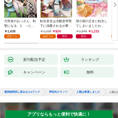
片田舎のおっさん、剣
転生皇女は冷酷皇帝陛
弱小国の王女に転生し
とあ
聖になる 1 ～ただ
下に溺愛されるが夢は
てしまいましたわ
ＭＭ
の田舎の剣術師範だっ
冒険者です！
～！？ 1巻
1,430
1,320
924
1,540
1,232
1,
たのに、大成した弟子
試読フル
試読フル
割引
割引
試
たちが俺を放ってくれ
ない件～
新刊配信予定
ランキング
キャンペーン
無料
漫画無料試し読みならdブック
男性向けラノベ
人類は衰退しました
人類は
アプリならもっと便利で快適に！