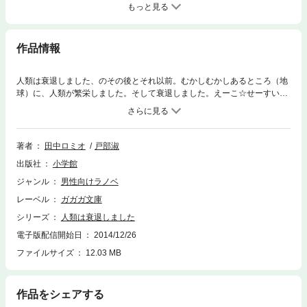
もっと見る
作品情報
人類は衰退しました、のその後とそれ以前。むかしむかしあるところ（地
球）に、人類が繁栄しました。そして衰退しました。えーこ☆せーすい♪
人類のかわりに地球を支配しているのは、キュートな妖精さんたちです。
わたしは、そんな妖精と人間との間をとりもつ仕事をしている者です。人
間のために「はたらく」ことが大好きな妖精さんは、魔法のようなひみつ
道具で事件を起こしたり、お菓子を得るためにビジネスを立ち上げた
著者
田中ロミオ
戸部淑
り……。「すてきなぶらっくきぎょー、いずこ－？」今日もクスノキの里
出版社
小学館
は平常運転です。クスノキの里の「その後」、そして妖精さんのひみつ道
具、さらにわたしの旅行記など、「人退」ワールド満喫の特別編。大反響
ジャンル
男性向けラノベ
のうちにシリーズ完結を迎えた「人類は衰退しました」。アニメのＢＤ＆
レーベル
ガガガ文庫
ＤＶＤ初回特典や店舗特典のために書き下ろされた文庫本未収録短編＆イ
ラスト、さらに初出書き下ろしも大量収録したファンマストアイテムの短
シリーズ
人類は衰退しました
編集。※この作品は底本と同じクオリティのカラーイラスト、モノクロの
電子版配信開始日
2014/12/26
挿絵イラストが収録されています。
ファイルサイズ
12.03 MB
作品をシェアする