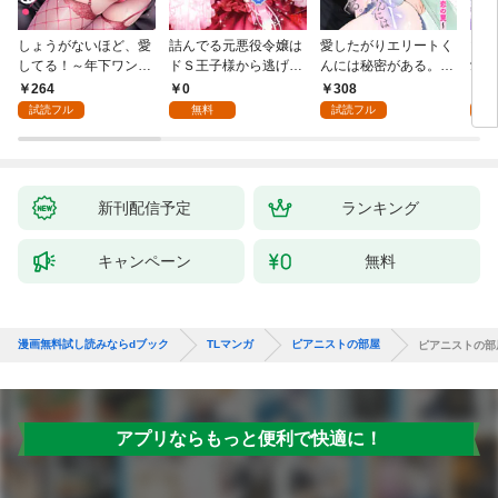
しょうがないほど、愛
詰んでる元悪役令嬢は
愛したがりエリートく
マフ
してる！～年下ワンコ
ドＳ王子様から逃げ出
んには秘密がある。～
愛か
秋くんの一途な溺愛暴
したい 【分冊版】 1
沼系男子の甘くてエッ
264
0
308
0
走中～1
チな恋の罠～(1)
試読フル
無料
試読フル
新刊配信予定
ランキング
キャンペーン
無料
漫画無料試し読みならdブック
TLマンガ
ピアニストの部屋
ピアニストの部
アプリならもっと便利で快適に！