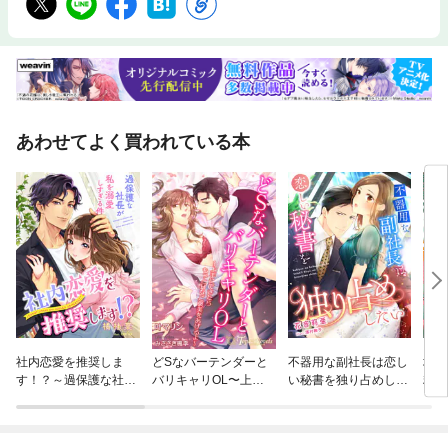
あわせてよく買われている本
社内恋愛を推奨しま
どSなバーテンダーと
不器用な副社長は恋し
塩対
す！？～過保護な社長
バリキャリOL〜上手
い秘書を独り占めした
糖度
が私を溺愛しすぎる件
にできたらもっとHな
い
～
ご褒美をあげるよ〜
【書き下ろし・本文イ