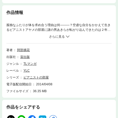
作品情報
孤独なふたりが体を求め合う理由は何―――？空虚な自分をかかえて生き
るピアニストアヤメの部屋に謎の男あきらが転がり込んできたのは２年前
だった。名前しか知らないふたりは、短い出会いの中で急激に愛し合う
が、あきらは突然アヤメの前から姿を消した。純粋なあきらへの想いのみ
で自分を支えてきたアヤメが、あきらと再会したときこの愛の行方は――
―？
著者
阿部摘花
出版社
宙出版
ジャンル
TLマンガ
レーベル
YLC
シリーズ
ピアニストの部屋
電子版配信開始日
2014/04/08
ファイルサイズ
36.35 MB
作品をシェアする