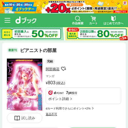
作品検索
カート
はじめての方へ
ピアニストの部屋
最新刊
完結
阿部摘花
マンガ
803
(税込)
7
pt
獲得
ポイント詳細
dカード利用でさらにポイント+2%
返品不可
試し読み