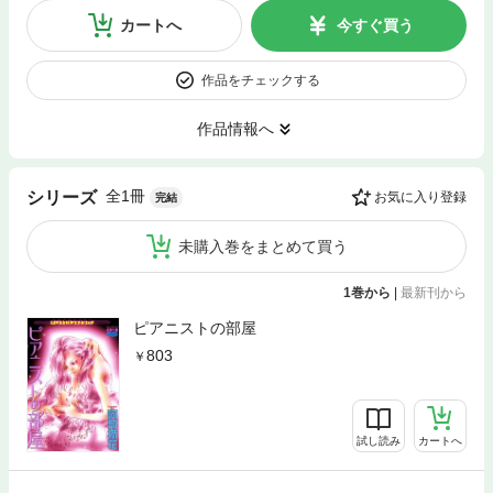
カートへ
今すぐ買う
作品をチェックする
作品情報へ
全1冊
シリーズ
お気に入り登録
完結
未購入巻をまとめて買う
1巻から
|
最新刊から
ピアニストの部屋
803
試し読み
カートへ