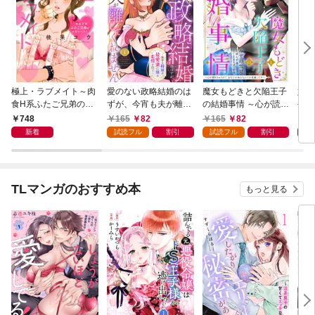
極上・ラブメイト～肉
愛のない政略結婚のは
魔女もどきと欠陥王子
婚約
食H系ふたご兄弟のお
ずが、今宵も夫が離し
の結婚事情 ～心が読め
やし
気にいり～
てくれません～無骨な
ちゃうので、あなたの
器用
748
165
82
165
82
1
将軍は最愛妻に滾る恋
本心なんてお見通しで
た【
新着
試読フル
割引
試読フル
割引
情を注ぐ～【単話売】
す～【単話売】 1話
1話
TLマンガのおすすめ本
もっと見る