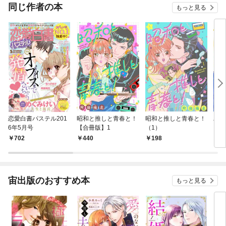
ラスト7枚】
同じ作者の本
もっと見る
恋愛白書パステル201
昭和と推しと青春と！
昭和と推しと青春と！
バニ
6年5月号
【合冊版】1
（1）
702
440
198
3
宙出版のおすすめ本
もっと見る