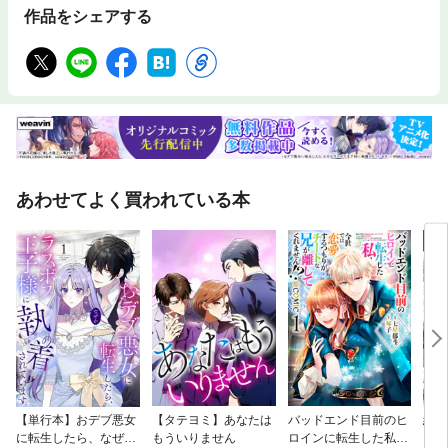
作品をシェアする
あわせてよく買われている本
【単行本】おデブ悪女
【タテヨミ】あなたは
バッドエンド目前のヒ
結界
に転生したら、なぜか
もういりません
ロインに転生した私、