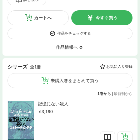
カートへ
今すぐ買う
作品をチェックする
作品情報へ
シリーズ
全1冊
お気に入り登録
未購入巻をまとめて買う
1巻から
|
最新刊から
記憶にない殺人
3,190