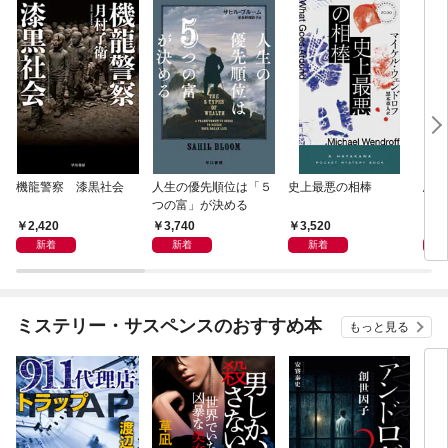
機龍警察 漆黒社会
人生の優先順位は「５
史上最悪の相棒
鳥か
つの富」が決める
2,420
3,740
3,520
4,
新着
新着
新着
ミステリー・サスペンスのおすすめ本
もっと見る