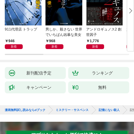
911代理店 トラップ
男しか、殺さない 世界
アンドロギュノス2 創
姐御
でいちばん凶暴な美女
世因子
946
968
1,776
1,
新着
新着
新着
新刊配信予定
ランキング
キャンペーン
無料
漫画無料試し読みならdブック
ミステリー・サスペンス
記憶にない殺人
記