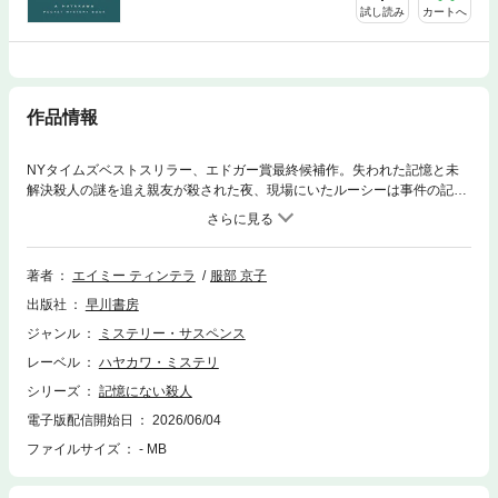
試し読み
カートへ
作品情報
NYタイムズベストスリラー、エドガー賞最終候補作。失われた記憶と未
解決殺人の謎を追え親友が殺された夜、現場にいたルーシーは事件の記憶
を全て失っていた。五年後、故郷へ戻った彼女は、周囲に犯人と疑われな
がらも、素人探偵と共に事件を再調査する。記憶がもどりはじめ、「殺し
ちゃおう」と脳裏に謎の声が響く中、彼女がたどり着いた真相とは
著者
エイミー ティンテラ
服部 京子
出版社
早川書房
ジャンル
ミステリー・サスペンス
レーベル
ハヤカワ・ミステリ
シリーズ
記憶にない殺人
電子版配信開始日
2026/06/04
ファイルサイズ
- MB