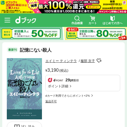
作品検索
カート
はじめての方へ
記憶にない殺人
最新刊
エイミー ティンテラ
服部 京子
3,190
(税込)
29
pt
獲得
ポイント詳細
dカード利用でさらにポイント+2%
返品不可
試し読み