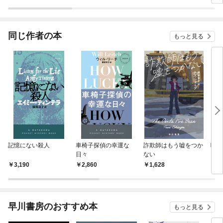
ラスボス王子様に執着
今世では恋愛するつも
されています
りがチートな兄が離し
てくれません！？@C
OMIC
同じ作者の本
もっと見る
記憶にない殺人
車椅子探偵の幸運な
詐欺師はもう嘘をつか
嘘は
日々
ない
ろに
3,190
2,860
1,628
2,
早川書房のおすすめ本
もっと見る