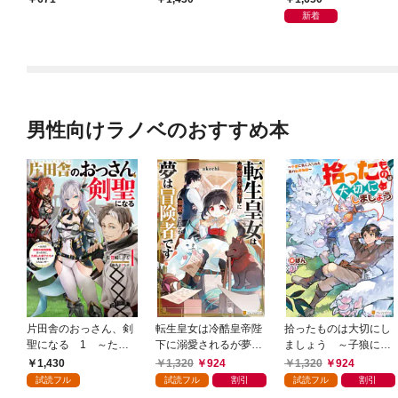
万能でした
新着
男性向けラノベのおすすめ本
片田舎のおっさん、剣
転生皇女は冷酷皇帝陛
拾ったものは大切にし
聖になる 1 ～ただ
下に溺愛されるが夢は
ましょう ～子狼に気
の田舎の剣術師範だっ
冒険者です！
に入られた男の転移物
1,430
1,320
924
1,320
924
たのに、大成した弟子
語～
試読フル
試読フル
割引
試読フル
割引
たちが俺を放ってくれ