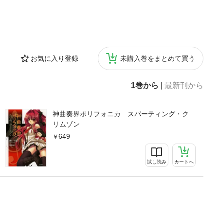
お気に入り登録
未購入巻をまとめて買う
1巻から
|
最新刊から
神曲奏界ポリフォニカ スパーティング・ク
リムゾン
649
試し読み
カートへ