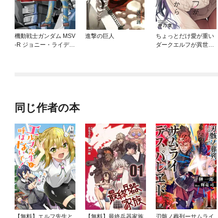
機動戦士ガンダム MSV
進撃の巨人
ちょっとだけ愛が重い
-R ジョニー・ライデン
ダークエルフが異世界
の帰還
から追いかけてきた
同じ作者の本
【無料】エルフ先生と
【無料】最終兵器家族
刃骸ノ葬列ーサムライ