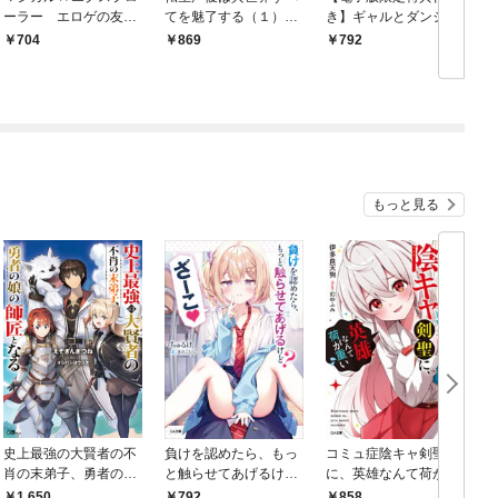
ーラー エロゲの友人
てを魅了する（１）
き】ギャルとダンジョ
キャラに転生したけ
【電子限定特典ペーパ
ンと周回遅れの探索英
704
869
792
ど、ゲーム知識使って
ー付き】
雄譚1 ～元レジェン
自由に生きる
ド・今は訳あり低ラン
ク探索者な俺が、Ｓ級
ギャルに懐かれまくっ
て育成お任せされた～
もっと見る
史上最強の大賢者の不
負けを認めたら、もっ
コミュ症陰キャ剣聖
肖の末弟子、勇者の娘
と触らせてあげるけ
に、英雄なんて荷が重
の師匠となる
ど？ ざーこ
い【電子ＳＳ特典付
1,650
858
792