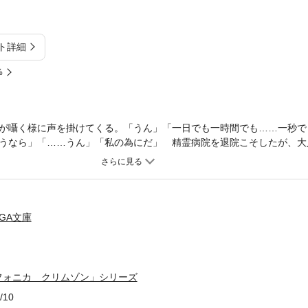
ト詳細
%
が囁く様に声を掛けてくる。「うん」「一日でも一時間でも……一秒で
うなら」「……うん」「私の為にだ」 精霊病院を退院こそしたが、大
ーティカルテ。そんなコーティと、ただ一緒にいるだけの時間の中で、
ン。出会ってから初めてとも言える、それはゆったりとした時間だった
』奪回のための作戦を実行しようとしていた。だが、待ち受けているの
のため、あえて敵中で暴れ回るヤーディオだったが、やがてじりじりと
駆けつけるコーティとフォロン。二人の思いが届くとき、失われた絆が
GA文庫
フォニカ クリムゾン」シリーズ
/10