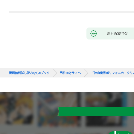
ない件～
新刊配信予定
漫画無料試し読みならdブック
男性向けラノベ
「神曲奏界ポリフォニカ クリ