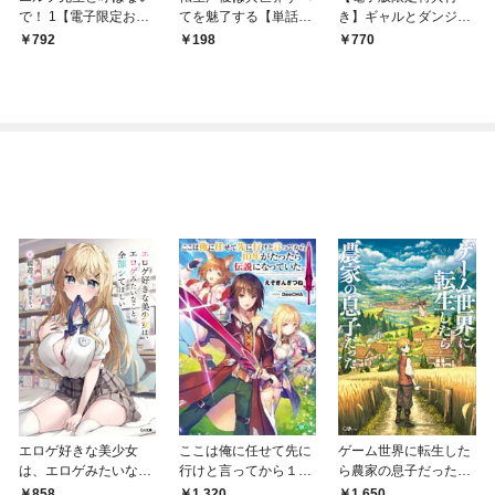
で！ 1【電子限定おま
てを魅了する【単話
き】ギャルとダンジョ
け付き】
版】（１）
ンと周回遅れの探索英
792
198
770
雄譚1 ～元レジェン
ド・今は訳あり低ラン
ク探索者な俺が、Ｓ級
ギャルに懐かれまくっ
て育成お任せされた～
エロゲ好きな美少女
ここは俺に任せて先に
ゲーム世界に転生した
は、エロゲみたいなこ
行けと言ってから１０
ら農家の息子だった
と全部シてほしい【電
年がたったら伝説にな
【電子ＳＳ特典付き】
858
1,650
1,320