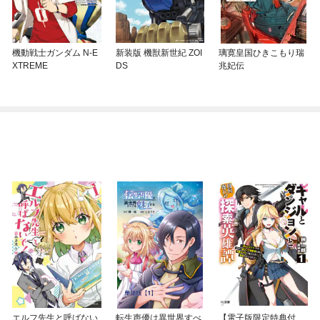
機動戦士ガンダム N-E
新装版 機獣新世紀 ZOI
璃寛皇国ひきこもり瑞
XTREME
DS
兆妃伝
エルフ先生と呼ばない
転生声優は異世界すべ
【電子版限定特典付