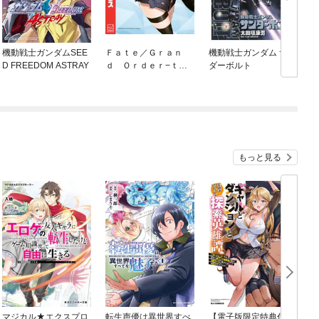
機動戦士ガンダムSEE
Ｆａｔｅ／Ｇｒａｎ
機動戦士ガンダム サン
F
D FREEDOM ASTRAY
ｄ Ｏｒｄｅｒ−ｔｕ
ダーボルト
er
ｒａｓ ｒｅａｌｔａ
−
もっと見る
マジカル★エクスプロ
転生声優は異世界すべ
【電子版限定特典付