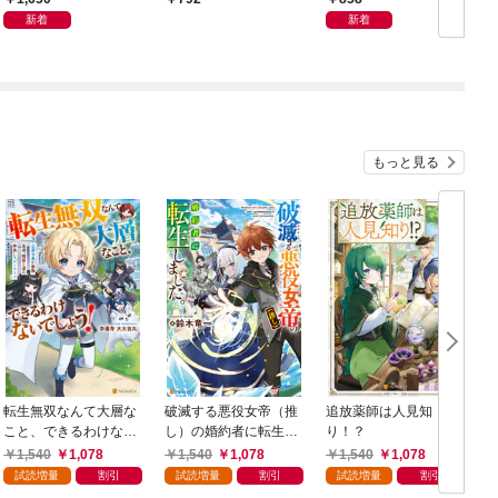
き】
新着
新着
もっと見る
転生無双なんて大層な
破滅する悪役女帝（推
追放薬師は人見知
こと、できるわけない
し）の婚約者に転生し
り！？
でしょう！ 公爵令息
ました。
1,540
1,078
1,540
1,078
1,540
1,078
が家族、友達、精霊と
試読増量
割引
試読増量
割引
試読増量
割引
送る仲良しスローライ