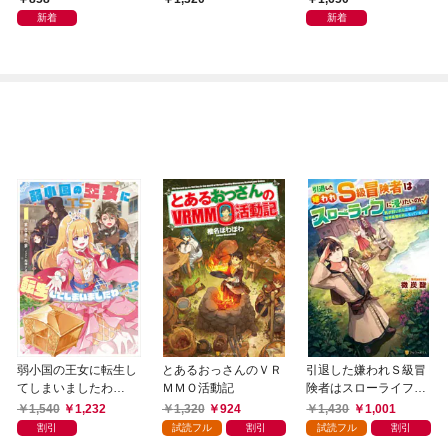
子ＳＳ特典付き】
っていた。
新着
新着
弱小国の王女に転生し
とあるおっさんのＶＲ
引退した嫌われＳ級冒
てしまいましたわ
ＭＭＯ活動記
険者はスローライフに
～！？ 1巻
浸りたいのに！ 気が
1,540
1,232
1,320
924
1,430
1,001
付いたら辺境が世界最
割引
試読フル
割引
試読フル
割引
強の村になっていまし