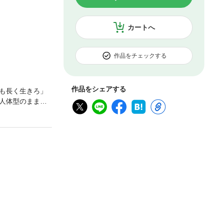
カートへ
作品をチェックする
作品をシェアする
も長く生きろ」
人体型のまま
あらためてお互
。その一方で、
は奏始曲の支援
押され始める。
蘇る！ 最高潮