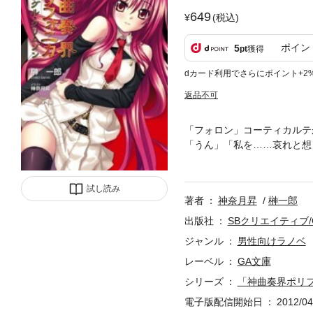
649
(税込)
ポイン
5
pt
獲得
dカード利用でさらにポイント+2
返品不可
「フォロン」コーティカルテ
「うん」「私を……哀れと想
刻々と衰えていくばかりのコ
いの存在を意識し合うフォロ
ツゲ事務所の面々は、『コア
試し読み
著者
神奈月昇
榊一郎
を受けた上級精霊二柱。陽動
事務所の仲間を助けるため、
出版社
SBクリエイティブ/
シリーズ第四弾！
ジャンル
男性向けラノベ
レーベル
GA文庫
シリーズ
「神曲奏界ポリ
電子版配信開始日
2012/04