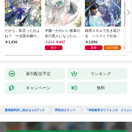
だから、私言ったわよ
学園一かわいい後輩の
雑用スキルで生き延び
天才
ね？ 〜没落令嬢の案
命の恩人になったら、
る —リストラ社会人
私の
外楽しい領地改革〜
通い妻になって関係を
のソロダンジョン攻略
戻っ
814
407
1,650
1,
1,430
迫ってくる。
記—
して
割引
新着
試読増量
新刊配信予定
ランキング
キャンペーン
無料
漫画無料試し読みならdブック
男性向けラノベ
「神曲奏界ポリフォニカ クリム