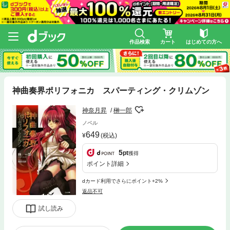
作品検索
カート
はじめての方へ
神曲奏界ポリフォニカ スパーティング・クリムゾン
神奈月昇
榊一郎
ノベル
649
(税込)
5
pt
獲得
ポイント詳細
dカード利用でさらにポイント+2%
返品不可
試し読み