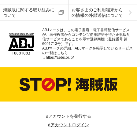
海賊版に関する取り組みに
お客さまのご利用端末から
ついて
の情報の外部送信について
ABJマークは、この電子書店・電子書籍配信サービス
が、著作権者からコンテンツ使用許諾を得た正規版配
信サービスであることを示す登録商標（登録番号 第
6091713号）です。
ABJマークの詳細、ABJマークを掲示しているサービス
の一覧はこちら
→
https://aebs.or.jp/
dアカウントを発行する
dアカウントログイン