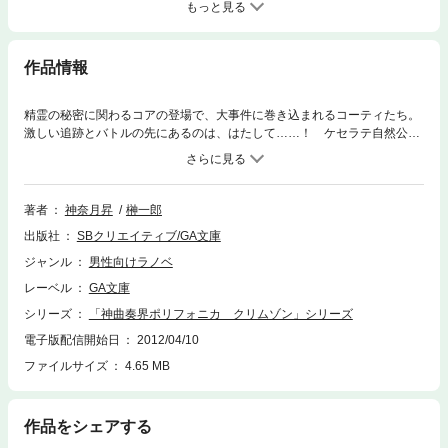
もっと見る
作品情報
精霊の秘密に関わるコアの登場で、大事件に巻き込まれるコーティたち。
激しい追跡とバトルの先にあるのは、はたして……！ ケセラテ自然公園
につきまとう“地下遺跡”の噂。オミテックからの依頼で公園を訪れたフォ
ロンを迎えたのは、今まさに発掘されつつある遺跡と、そこに埋まってい
る『コア』と、コーティカルテのつぶやき。－トルバスが『神曲の都』と
して栄えたのには、理由がある－ 本来なら、事務所の晴れがましい仕事
著者
神奈月昇
榊一郎
となるはずだったコアの移送。新調した制服に身を固め、報道陣の前に立
出版社
SBクリエイティブ/GA文庫
つ事務所の面々。晴れやかなムードの中、すべては順調に進むはず、だっ
た。だがなぞめいたコーティのセリフを裏付けるように、『天国変』と
ジャンル
男性向けラノベ
『地獄変』を使いこなす謎の敵が現われ、コアを強奪。激しい追撃戦とバ
レーベル
GA文庫
トルのなかでコーティの身体に異変が……！？ 絶好調シリーズ第三弾！
シリーズ
「神曲奏界ポリフォニカ クリムゾン」シリーズ
電子版配信開始日
2012/04/10
ファイルサイズ
4.65 MB
作品をシェアする