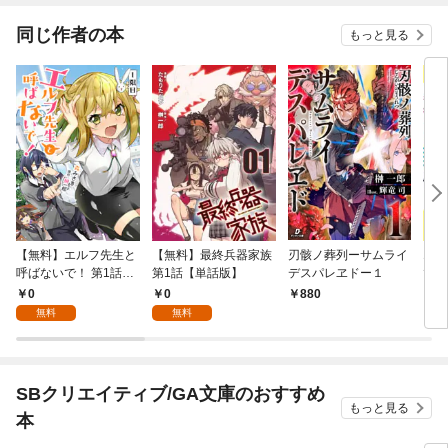
同じ作者の本
もっと見る
【無料】エルフ先生と
【無料】最終兵器家族
刃骸ノ葬列ーサムライ
エル
呼ばないで！ 第1話
第1話【単話版】
デスパレヱドー１
で！
【単話版】
け付
0
0
880
7
無料
無料
SBクリエイティブ/GA文庫のおすすめ
もっと見る
本