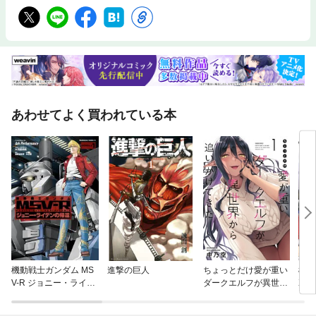
あわせてよく買われている本
機動戦士ガンダム MS
進撃の巨人
ちょっとだけ愛が重い
機動
V-R ジョニー・ライデ
ダークエルフが異世界
XT
ンの帰還
から追いかけてきた