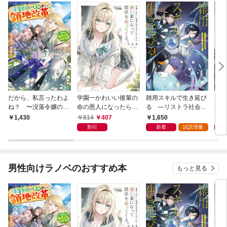
だから、私言ったわよ
学園一かわいい後輩の
雑用スキルで生き延び
天才
ね？ 〜没落令嬢の案
命の恩人になったら、
る —リストラ社会人
私の
外楽しい領地改革〜
通い妻になって関係を
のソロダンジョン攻略
戻っ
814
407
1,650
1,
1,430
迫ってくる。
記—
して
割引
新着
試読増量
男性向けラノベのおすすめ本
もっと見る