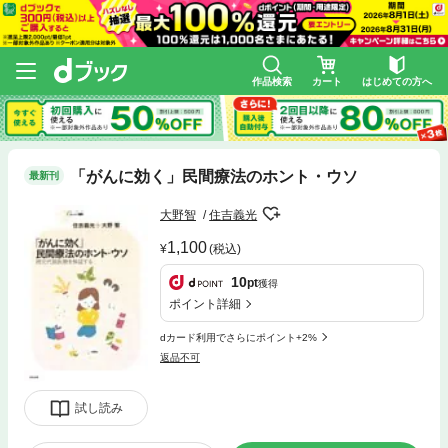
作品検索
カート
はじめての方へ
「がんに効く」民間療法のホント・ウソ
最新刊
大野智
住吉義光
1,100
(税込)
10
pt
獲得
ポイント詳細
dカード利用でさらにポイント+2%
返品不可
試し読み