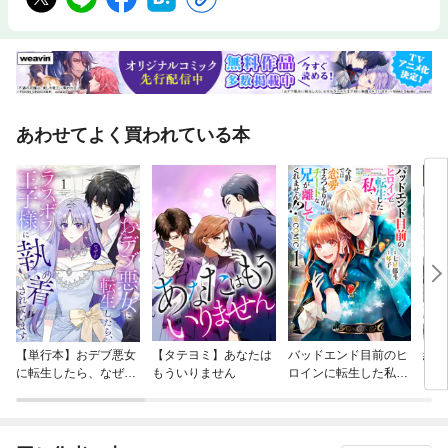
あわせてよく買われている本
【単行本】おデブ悪女
【タテヨミ】あなたは
バッドエンド目前のヒ
結界
に転生したら、なぜか
もういりません
ロインに転生した私、
ラスボス王子様に執着
今世では恋愛するつも
されています
りがチートな兄が離し
てくれません！？@C
OMIC