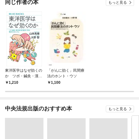
同じ作者の本
もっと見る
東洋医学はなぜ効くの
「がんに効く」民間療
か ツボ・鍼灸・漢方
法のホント・ウソ
薬、西洋医学で見る驚
1,210
1,100
きのメカニズム
中央法規出版のおすすめ本
もっと見る