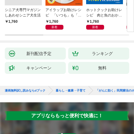
シニア犬専門マガジン
アイラップお助けレシ
ホットクックお助けレ
首
しあわせシニア犬生活
ピ 「いつも」も「も
シピ 肉と魚のおか
ヨガ
しも」もおいしい！
ず 少ない材料＆調味
ラと
1,760
1,760
1,
￥1,760
料で、あとはスイッチ
リー
新着
新着
ポン！
昇と
新刊配信予定
ランキング
キャンペーン
無料
漫画無料試し読みならdブック
暮らし・健康・子育て
「がんに効く」民間療法の
アプリならもっと便利で快適に！