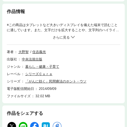
作品情報
※この商品はタブレットなど大きいディスプレイを備えた端末で読むこと
に適しています。また、文字だけを拡大することや、文字列のハイライ
ト、検索、辞書の参照、引用などの機能が使用できません。がんに健康食
品は効くの?‐がん患者にとってアガリクスやプロポリスなどの健康食品は
非常に気になるもの。いわゆる民間療法を科学的に検証し、実践するのが
補完代替医療である。本書では、世界の研究機関の見解とわが国の特有性
著者
大野智
住吉義光
を考慮し、補完代替医療に対する考え方や正しい利用法を解説する。
出版社
中央法規出版
ジャンル
暮らし・健康・子育て
レーベル
シリーズＣｕｒａ
シリーズ
「がんに効く」民間療法のホント・ウソ
電子版配信開始日
2014/09/09
ファイルサイズ
32.02 MB
作品をシェアする