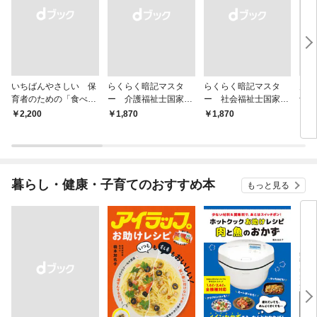
いちばんやさしい 保
らくらく暗記マスタ
らくらく暗記マスタ
見て
育者のための「食べな
ー 介護福祉士国家試
ー 社会福祉士国家試
士国
い子」サポートＢＯＯ
験２０２７
験２０２７
￥2,200
￥1,870
￥1,870
￥2,
Ｋ 偏食・少食のお悩
み解決！
暮らし・健康・子育てのおすすめ本
もっと見る