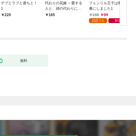
デブとラブと過ちと！
代わりの花嫁 ～愛する
フェンリル王子は私を
1
人と、姉の代わりに結
番にしました1
婚します～ 1
198
99
220
165
試読フル
割引
無料