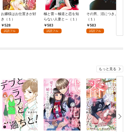
お嬢様はお仕置きが好
極と蕾～極道と恋を知
その男、沼につき。
き（１）
らない人妻と～（１）
（１）
528
583
583
試読フル
試読フル
試読フル
もっと見る