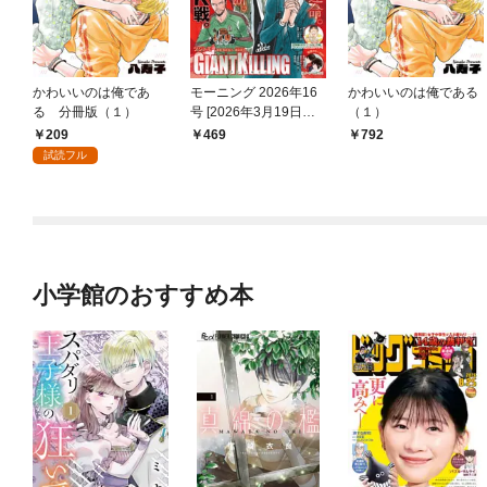
かわいいのは俺であ
モーニング 2026年16
かわいいのは俺である
る 分冊版（１）
号 [2026年3月19日発
（１）
売]
209
469
792
試読フル
小学館のおすすめ本