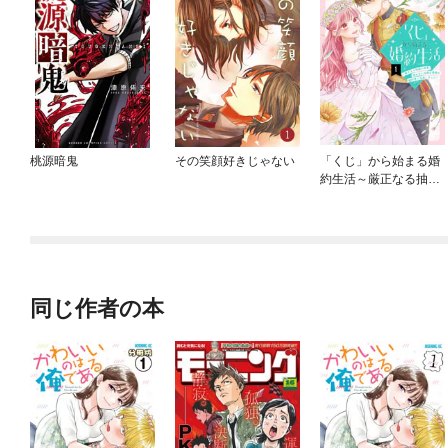
桃源暗鬼
その笑顔好きじゃない
「くじ」から始まる婚
約生活～厳正なる抽選
の結果、笑わない次期
公爵様の婚約者に当選
しました～
同じ作者の本