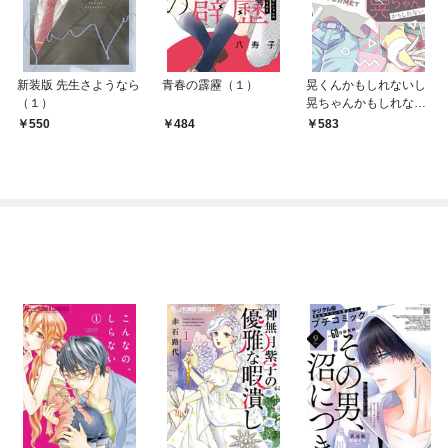
新装版 先生さようなら
青春の霹靂（１）
晃くんかもしれないし
（１）
晃ちゃんかもしれない
（１）
550
484
583