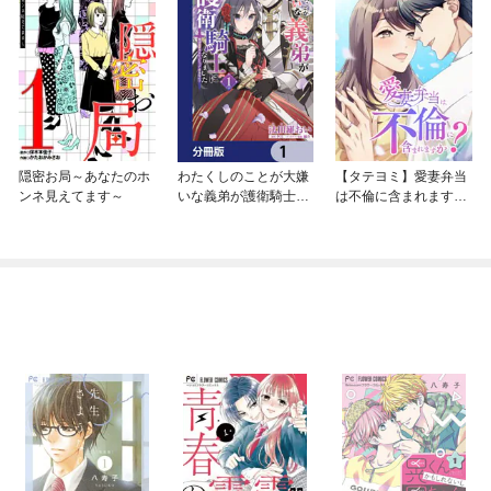
隠密お局～あなたのホ
わたくしのことが大嫌
【タテヨミ】愛妻弁当
ンネ見えてます～
いな義弟が護衛騎士に
は不倫に含まれます
なりました【分冊版】
か？