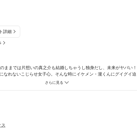
ト詳細
%
このままでは片想いの真之介も結婚しちゃうし独身だし、未来がヤバい
になれないこじらせ女子心。そんな時にイケメン・瀧くんにグイグイ迫
してる内に強力ライバルに圧されてみたり…大ブレイク中！大迷走のハ
クス