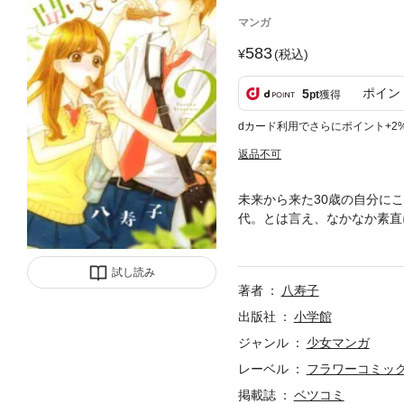
マンガ
583
(税込)
ポイン
5
pt
獲得
dカード利用でさらにポイント+2
返品不可
未来から来た30歳の自分に
代。とは言え、なかなか素直
れそうになったり…そうこう
コメ第2巻！！
試し読み
著者
八寿子
出版社
小学館
ジャンル
少女マンガ
レーベル
フラワーコミッ
掲載誌
ベツコミ