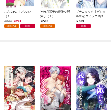
こんなの、しらない
神無月紫子の優雅な暇
プチコミック【デジタ
（１）
潰し（１）
ル限定 コミックス試し
読み特典付き】 2026
583
291
583
689
年9月号（2026年8月7
試読フル
割引
試読フル
新着
日発売）