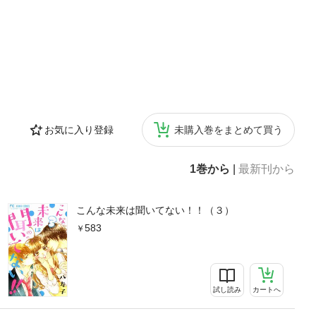
お気に入り登録
未購入巻をまとめて買う
1巻から
|
最新刊から
こんな未来は聞いてない！！（３）
583
試し読み
カートへ