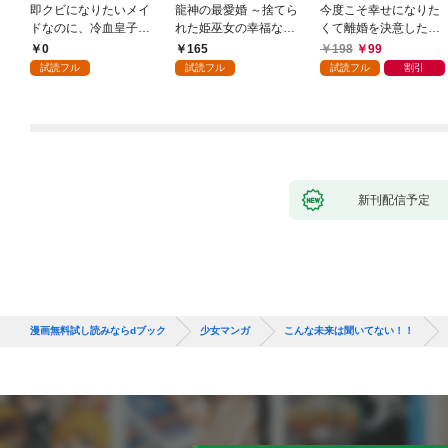
即クビになりたいメイ
龍神の最愛婚 ～捨てら
今度こそ幸せになりた
ドなのに、冷血皇子に
れた姫巫女の幸福な嫁
くて離婚を決意したと
執着されています第1
入り～: 1
ころ、無表情な旦那様
0
165
198
99
話
が「愛してる」と言っ
試読フル
試読フル
試読フル
割引
てきました。1
新刊配信予定
漫画無料試し読みならdブック
少女マンガ
こんな未来は聞いてない！！