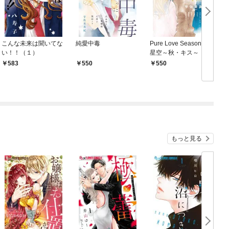
こんな未来は聞いてな
純愛中毒
Pure Love Seasons 2
P
い！！（１）
星空～秋・キス～
583
550
550
もっと見る