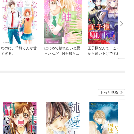
なのに、千輝くんが甘
はじめて触れたいと思
王子様なんて、こっち
すぎる。
ったんだ Hを知らな
から願い下げですわ！
い極上男子は加減も知
～追放された元悪役令
らない
嬢、魔法の力で見返し
ます～
もっと見る