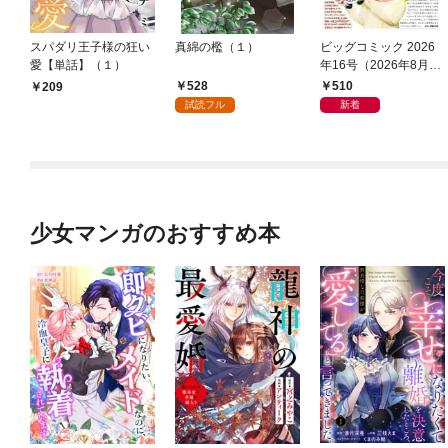
スパダリ王子様の狂い
真綿の檻（１）
ビッグコミック 2026
愛【単話】（１）
年16号（2026年8月7
日発売）
528
510
209
試読フル
新着
少女マンガのおすすめ本