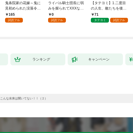
鬼条院家の花嫁～鬼に
ライバル騎士団長に弱
【タテヨミ】1.二度目
見初められた没落令嬢
みを握られてXXXな勝
の人生、敵たちを後悔
～１
負をすることになりま
させてみせます
165
0
71
した第1話
試読フル
試読フル
タテヨミ
試読フル
ランキング
キャンペーン
こんな未来は聞いてない！！（２）