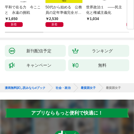
平和で在る力 今ここ
50代から始める 公務
世界政治１ ――民主
「力
と 永遠の挑戦
員の定年準備完全ガイ
化と権威主義化
く 
ド
1,650
2,530
1,
1,034
新着
新着
新刊配信予定
ランキング
キャンペーン
無料
漫画無料試し読みならdブック
社会・政治
最貧困女子
最貧困女子
アプリならもっと便利で快適に！