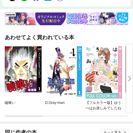
あわせてよく買われている本
嘘喰い
D.Gray-man
【フルカラー版】ゆう
ブラ
べはお楽しみでしたね
ド
同じ作者の本
もっと見る