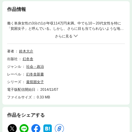
作品情報
働く単身女性の3分の1が年収114万円未満。中でも10～20代女性を特に
「貧困女子」と呼んでいる。しかし、さらに目も当てられないような地獄
でもがき苦しむ女性たちがいる。それが、家族・地域・制度（社会保障制
度）という三つの縁をなくし、セックスワーク（売春や性風俗）で日銭を
稼ぐしかない「最貧困女子」だ。可視化されにくい彼女らの抱えた苦しみ
や痛みを、最底辺フィールドワーカーが活写、問題をえぐり出す!
著者
鈴木大介
出版社
幻冬舎
ジャンル
社会・政治
レーベル
幻冬舎新書
シリーズ
最貧困女子
電子版配信開始日
2014/11/07
ファイルサイズ
0.33 MB
作品をシェアする