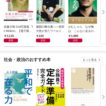
佐藤大樹 2nd写真集『I
激闘の舞台裏――前田
がむしゃら なぜ俺
千夏
n Motion』【電子限定
大然が見たワールドカ
は、こんなに走るのか
捕物
動画特典付き】
ップ2026
——。【電子限定合本
3,135
220
1,980
7
版】
新着
新着
新着
社会・政治のおすすめ本
もっと見る