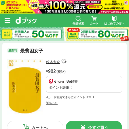
作品検索
カート
はじめての方へ
最貧困女子
最新刊
鈴木大介
982
(税込)
8
pt
獲得
ポイント詳細
dカード利用でさらにポイント+2%
返品不可
カートへ
今すぐ買う