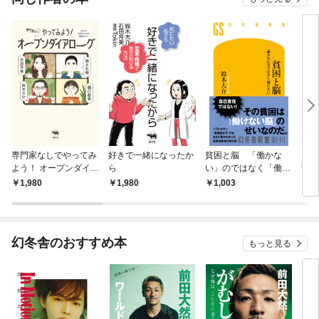
専門家なしでやってみ
好きで一緒になったか
貧困と脳 「働かな
ブル
よう！ オープンダイア
ら
い」のではなく「働け
す
ローグ
ない」
の麻
1,980
1,980
1,003
1,
幻冬舎のおすすめ本
もっと見る