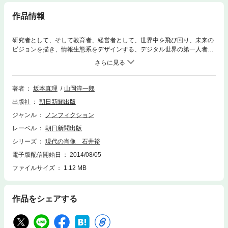
作品情報
研究者として、そして教育者、経営者として、世界中を飛び回り、未来の
ビジョンを描き、情報生態系をデザインする、デジタル世界の第一人者で
ある。その源流をたどると、日本の山河への慈しみと人の手の温もりが横
たわっていた。
著者
坂本真理
山岡淳一郎
出版社
朝日新聞出版
ジャンル
ノンフィクション
レーベル
朝日新聞出版
シリーズ
現代の肖像 石井裕
電子版配信開始日
2014/08/05
ファイルサイズ
1.12 MB
作品をシェアする