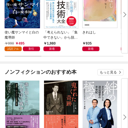
使い魔サンマイと白の
「考えられない」「集
きれはし
人に
魔導師
中できない」から脱
いる
却！ AI時代の読む技
990
495
1,980
935
1,
術大全
試読フル
割引
新着
新着
ノンフィクションのおすすめ本
もっと見る