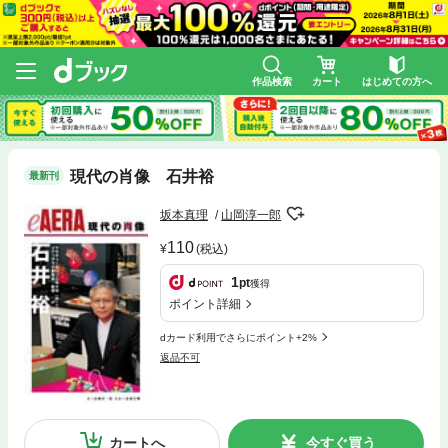
作品検索
カート
はじめての方へ
現代の肖像 石井裕
最新刊
坂本真理
山岡淳一郎
110
(税込)
1
pt
獲得
ポイント詳細
dカード利用でさらにポイント+2%
返品不可
カートへ
今すぐ買う