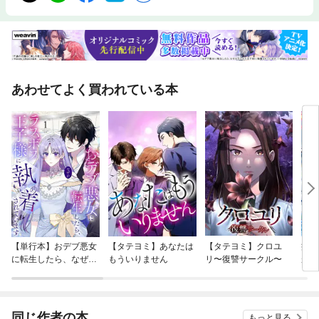
あわせてよく買われている本
【単行本】おデブ悪女
【タテヨミ】あなたは
【タテヨミ】クロユ
病弱
に転生したら、なぜか
もういりません
リ〜復讐サークル〜
が、
ラスボス王子様に執着
ぎて
されています
たち
ね！
同じ作者の本
もっと見る