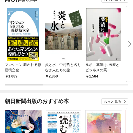
マンション 狙われる修
炎と水 中村哲と名も
ルポ 薬漬け: 医療と
ル
繕積立金
なき人たちの旅
ビジネスの罠
──
害を
1,089
2,860
1,584
9
朝日新聞出版のおすすめ本
もっと見る