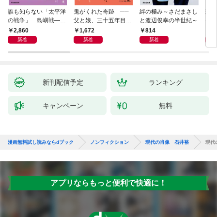
誰も知らない「太平洋
鬼がくれた奇跡 ──
絆の極み～さだまさし
悲劇
の戦争」 島嶼戦――
父と娘、三十五年目の
と渡辺俊幸の半世紀～
子 
マッカーサーとの激闘
赦し
読み
2,860
1,672
814
1,
の真実
新着
新着
新着
新刊配信予定
ランキング
キャンペーン
無料
漫画無料試し読みならdブック
ノンフィクション
現代の肖像 石井裕
現代
アプリならもっと便利で快適に！