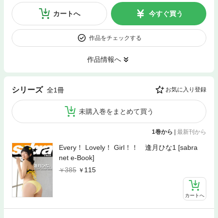
カートへ
今すぐ買う
作品をチェックする
作品情報へ
シリーズ
全1冊
お気に入り登録
未購入巻をまとめて買う
1巻から
|
最新刊から
Every！ Lovely！ Girl！！ 逢月ひな1 [sabra
net e-Book]
385
115
カートへ