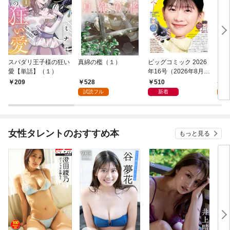
スパダリ王子様の狂い
真綿の檻（１）
ビッグコミック 2026
こん
愛【単話】（１）
年16号（2026年8月7
（１
日発売）
528
510
5
209
試読フル
新着
試
女性タレントのおすすめ本
もっと見る