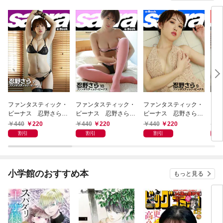
ファンタスティック・
ファンタスティック・
ファンタスティック・
ファ
ビーナス 忍野さら7
ビーナス 忍野さら10
ビーナス 忍野さら9
ビー
[sabra net e-Book]
[sabra net e-Book]
[sabra net e-Book]
OVER
440
220
440
220
440
220
1,
-Boo
割引
割引
割引
小学館のおすすめ本
もっと見る