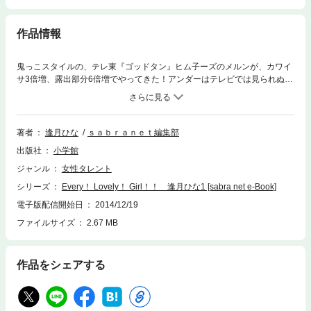
作品情報
鬼っこスタイルの、テレ東『ゴッドタン』ヒム子ーズのメルンが、カワイ
サ3倍増、露出部分6倍増でやってきた！アンダーはテレビでは見られぬ狂
乱のブラジリアンビキニ！！幼稚園児のハンカチを三角折りした程度のわ
ずかな布地で隠された……つうか、ほとんど隠れていないヒップを、ヒナ
ちゃんがツンと突き出す時、男のアソコも当の然で、ツンとなりますわな
～。（解説文・カーツさとう）1994年11月24日生まれ。神奈川県出身身
著者
逢月ひな
ｓａｂｒａｎｅｔ編集部
長H154cm、B76（H）・W54・H85cm血液型：O型特技：ジャズダン
出版社
小学館
ス、ヒップホップ、タップ、水泳、ハンバーグ協会会員
ジャンル
女性タレント
シリーズ
Every！ Lovely！ Girl！！ 逢月ひな1 [sabra net e-Book]
電子版配信開始日
2014/12/19
ファイルサイズ
2.67 MB
作品をシェアする