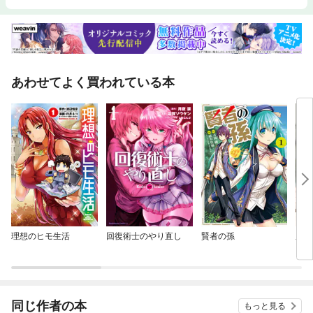
あわせてよく買われている本
理想のヒモ生活
回復術士のやり直し
賢者の孫
豊田
え
【ST
PHO
同じ作者の本
もっと見る