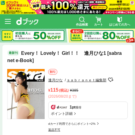
作品検索
カート
はじめての方へ
Every！ Lovely！ Girl！！ 逢月ひな1 [sabra
最新刊
net e-Book]
割引
逢月ひな
ｓａｂｒａｎｅｔ編集部
115
(税込)
385
(2026/08/20まで)
1
pt
獲得
ポイント詳細
dカード利用でさらにポイント+2%
返品不可