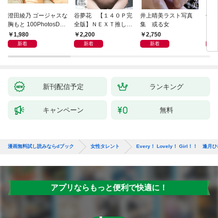
澄田綾乃 ゴージャスな
谷夢花 【１４０Ｐ完
井上晴美ラスト写真
似鳥
胸もと 100PhotosDX
全版】ＮＥＸＴ推しガ
集 或る女
Ｌ
[sabra net e-Book]
ール！ １～４ ヤン
ＦＲ
1,980
2,200
2,750
2,
マガデジタル写真集
写真
新着
新着
新着
新刊配信予定
ランキング
キャンペーン
無料
漫画無料試し読みならdブック
女性タレント
Every！ Lovely！ Girl！！ 逢月ひな1 
アプリならもっと便利で快適に！