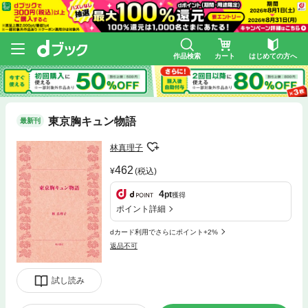
作品検索
カート
はじめての方へ
東京胸キュン物語
最新刊
林真理子
462
(税込)
4
pt
獲得
ポイント詳細
dカード利用でさらにポイント+2%
返品不可
試し読み