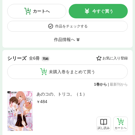
カートへ
今すぐ買う
作品をチェックする
作品情報へ
全6冊
シリーズ
お気に入り登録
完結
未購入巻をまとめて買う
1巻から
|
最新刊から
あのコの、トリコ。（１）
484
試し読み
カートへ