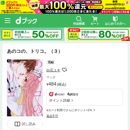
作品検索
カート
はじめての方へ
あのコの、トリコ。（３）
完結
白石ユキ
マンガ
484
(税込)
4
pt
獲得
ポイント詳細
dカード利用でさらにポイント+2%
返品不可
試し読み