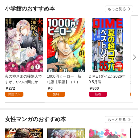
小学館のおすすめ本
もっと見る
火の神さまの掃除人で
1000円ヒーロー 新
DIME (ダイム) 2026年
追放
すが、いつの間にか花
札版【単話】（１）
9.5月号
かつ
嫁として溺愛されてい
まへ
272
0
800
1
ます【単話】（１）
れで
試読フル
無料
新着
試
（１
女性マンガのおすすめ本
もっと見る