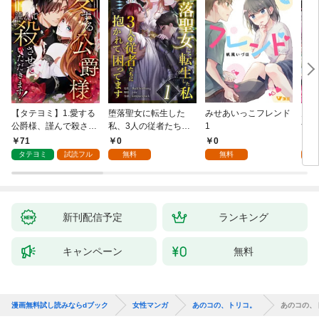
【タテヨミ】1.愛する
堕落聖女に転生した
みせあいっこフレンド
火の
公爵様、謹んで殺させ
私、3人の従者たちに
1
すが
ていただきます！
抱かれて困ってます 第
嫁と
71
0
0
2
1話
ます
タテヨミ
試読フル
無料
無料
試
新刊配信予定
ランキング
キャンペーン
無料
漫画無料試し読みならdブック
女性マンガ
あのコの、トリコ。
あのコの、