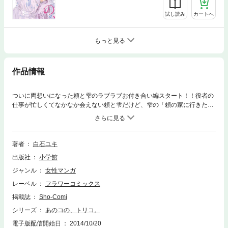
試し読み
カートへ
もっと見る
作品情報
ついに両想いになった頼と雫のラブラブお付き合い編スタート！！役者の
仕事が忙しくてなかなか会えない頼と雫だけど、雫の「頼の家に行きた
い」の大胆発言で、二人きりで頼のおうちへ…（＞_＜）さらに、修学旅
行では一夜を共に…！？きゅんきゅんエピソード満載な日々に嬉しすぎる
頼。でも、そんな2人の前に、「雫の初恋の人」が現れて…！？ますます
目が離せないラブ度MAX最新刊！！
著者
白石ユキ
出版社
小学館
ジャンル
女性マンガ
レーベル
フラワーコミックス
掲載誌
Sho-Comi
シリーズ
あのコの、トリコ。
電子版配信開始日
2014/10/20