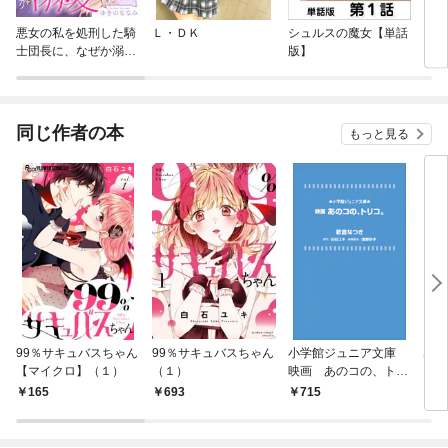
悪女の私を処刑した騎
Ｌ・ＤＫ
シュルスの魔女【単話
ｃｏ
士団長に、なぜか溺愛
版】
されてます
同じ作者の本
もっと見る
99％サキュバスちゃん
99％サキュバスちゃん
小学館ジュニア文庫
窮鼠
【マイクロ】（１）
（１）
映画 あのコの、トリ
－【
コ。
165
693
715
1