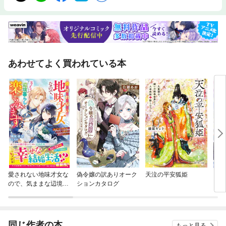
あわせてよく買われている本
愛されない地味才女な
偽令嬢の訳ありオーク
天泣の平安狐姫
【単
ので、気ままな辺境暮
ションカタログ
に転
らしを楽しみます～離
ラス
婚予定の契約妻のはず
され
が、旦那様の様子がお
かしい～【電子限定S
同じ作者の本
もっと見る