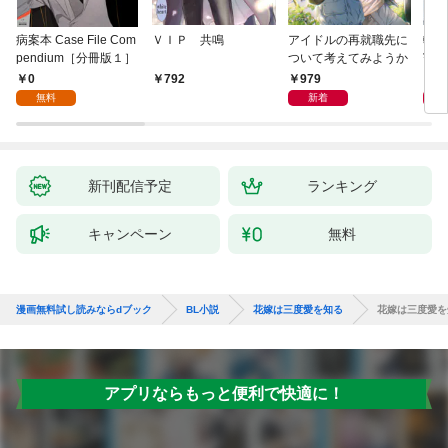
病案本 Case File Com
ＶＩＰ 共鳴
アイドルの再就職先に
転生
pendium［分冊版１］
ついて考えてみようか
寵姫
0
979
9
792
無料
新着
新刊配信予定
ランキング
キャンペーン
無料
漫画無料試し読みならdブック
BL小説
花嫁は三度愛を知る
花嫁は三度愛を
アプリならもっと便利で快適に！