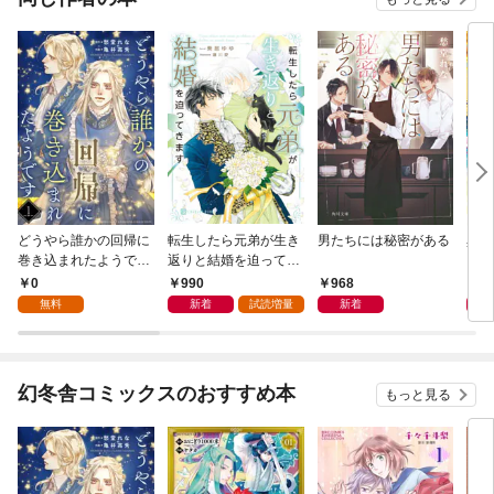
S付き】
どうやら誰かの回帰に
転生したら元弟が生き
男たちには秘密がある
異世
巻き込まれたようです
返りと結婚を迫ってき
【分冊版】 1話
ます【電子書籍限定
0
990
968
7
版】
無料
新着
試読増量
新着
幻冬舎コミックスのおすすめ本
もっと見る