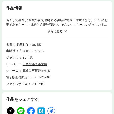
作品情報
若くして昇進し“高嶺の花”と称される美貌の警視・月城涼也は、ICPOの刑
事であるキース・北条と遠距離恋愛中。そんな中、キースの追っている怪
盗「blue rose」からの予告状が届く。キースが来日すると思いきや、担当
が変わったと別の刑事が来日。帰宅した涼也の前に、「blue rose」の長・
ローランドが現れる。キースから連絡もなく落ち込む涼也は……。
著者
愁堂れな
蓮川愛
出版社
幻冬舎コミックス
ジャンル
BL小説
レーベル
幻冬舎ルチル文庫
シリーズ
花嫁は三度愛を知る
電子版配信開始日
2014/07/08
ファイルサイズ
0.47 MB
作品をシェアする