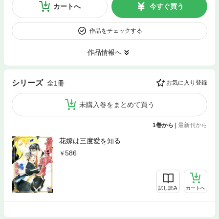
カートへ
今すぐ買う
作品をチェックする
作品情報へ
シリーズ
全1冊
お気に入り登録
未購入巻をまとめて買う
1巻から
|
最新刊から
花嫁は三度愛を知る
586
試し読み
カートへ