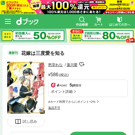
作品検索
カート
はじめての方へ
花嫁は三度愛を知る
最新刊
愁堂れな
蓮川愛
586
(税込)
5
pt
獲得
ポイント詳細
dカード利用でさらにポイント+2%
返品不可
試し読み