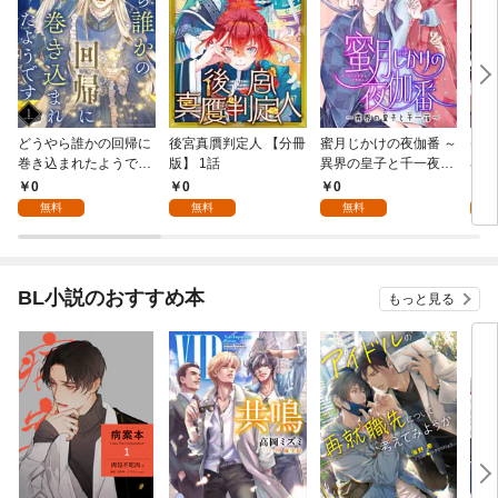
どうやら誰かの回帰に
後宮真贋判定人 【分冊
蜜月じかけの夜伽番 ～
美貌
巻き込まれたようです
版】 1話
異界の皇子と千一夜～
界で
【分冊版】 1話
【分冊版】 1話
たか
0
0
0
0
版】
無料
無料
無料
BL小説のおすすめ本
もっと見る