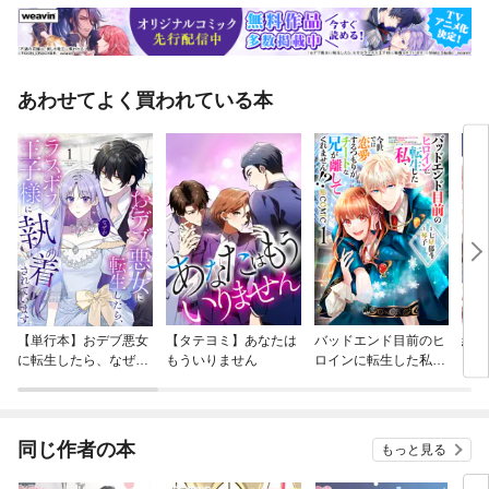
あわせてよく買われている本
【単行本】おデブ悪女
【タテヨミ】あなたは
バッドエンド目前のヒ
結界
に転生したら、なぜか
もういりません
ロインに転生した私、
ラスボス王子様に執着
今世では恋愛するつも
されています
りがチートな兄が離し
てくれません！？@C
OMIC
同じ作者の本
もっと見る