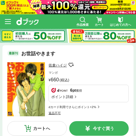
作品検索
カート
はじめての方へ
お世話やきます
最新刊
佐倉ハイジ
マンガ
660
(税込)
6
pt
獲得
ポイント詳細
dカード利用でさらにポイント+2%
返品不可
カートへ
今すぐ買う