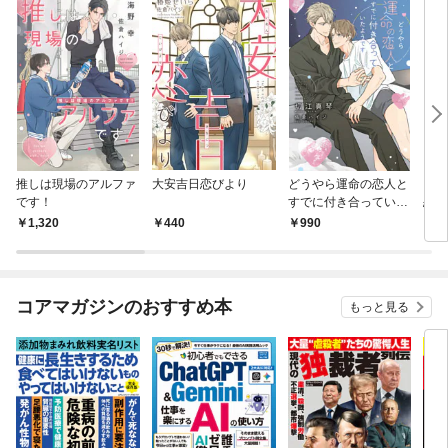
推しは現場のアルファ
大安吉日恋びより
どうやら運命の恋人と
ブラ
です！
すでに付き合っていた
恋に
ようです
1,320
440
990
7
コアマガジンのおすすめ本
もっと見る