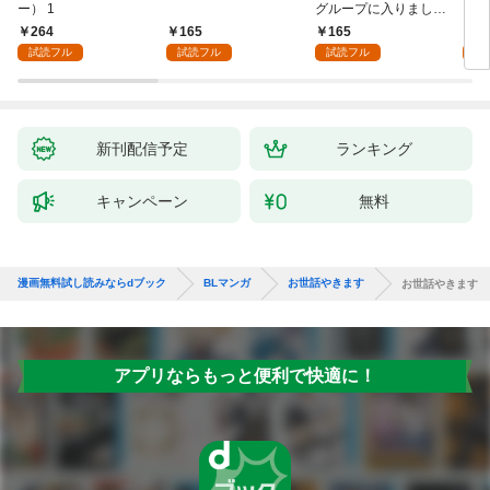
ー） 1
グループに入りました
にな
【単話版】1巻
最強
264
165
165
0
が、
試読フル
試読フル
試読フル
ら執
す～
オラ
新刊配信予定
ランキング
キャンペーン
無料
漫画無料試し読みならdブック
BLマンガ
お世話やきます
お世話やきます
アプリならもっと便利で快適に！