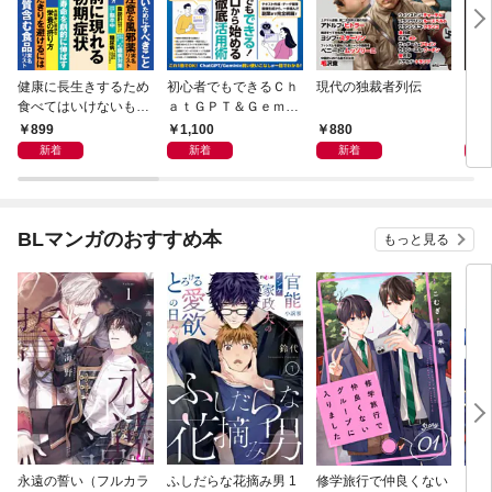
健康に長生きするため
初心者でもできるＣｈ
現代の独裁者列伝
これ
食べてはいけないもの
ａｔＧＰＴ＆Ｇｅｍｉ
ＦＩ
やってはいけないこと
ｎｉ 仕事を楽にするＡ
899
1,100
880
8
Ｉの使い方
新着
新着
新着
BLマンガのおすすめ本
もっと見る
永遠の誓い（フルカラ
ふしだらな花摘み男 1
修学旅行で仲良くない
アル