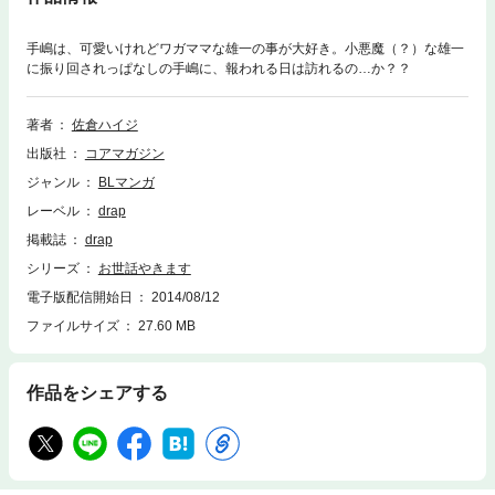
手嶋は、可愛いけれどワガママな雄一の事が大好き。小悪魔（？）な雄一
に振り回されっぱなしの手嶋に、報われる日は訪れるの…か？？
著者
佐倉ハイジ
出版社
コアマガジン
ジャンル
BLマンガ
レーベル
drap
掲載誌
drap
シリーズ
お世話やきます
電子版配信開始日
2014/08/12
ファイルサイズ
27.60 MB
作品をシェアする