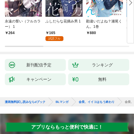
永遠の誓い（フルカラ
ふしだらな花摘み男 1
勘違いだよね？瀬尾く
薄明
ー） 1
ん。1巻
版】
165
264
880
8
試読フル
新刊配信予定
ランキング
キャンペーン
無料
漫画無料試し読みならdブック
BLマンガ
会長、イイコはもう終わり
会長、
アプリならもっと便利で快適に！