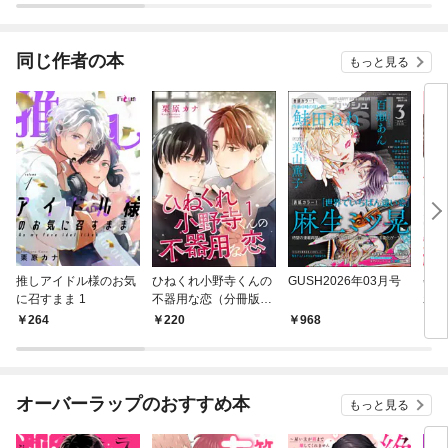
同じ作者の本
もっと見る
推しアイドル様のお気
ひねくれ小野寺くんの
GUSH2026年03月号
会長
に召すまま 1
不器用な恋（分冊版）
わり
【第1話】
264
220
968
2
オーバーラップのおすすめ本
もっと見る