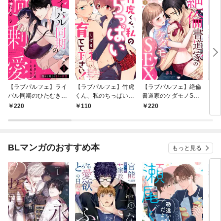
【ラブパルフェ】ライ
【ラブパルフェ】竹虎
【ラブパルフェ】絶倫
【ラ
バル同期のひたむき過
くん、私のちっぱい育
書道家のケダモノSEX
り慶
剰愛～深々と咥える重
てて下さい！ 1
～雇い主が朝まで離し
愛沼
220
110
220
2
たい欲情 1
てくれません 1
絶頂
BLマンガのおすすめ本
もっと見る