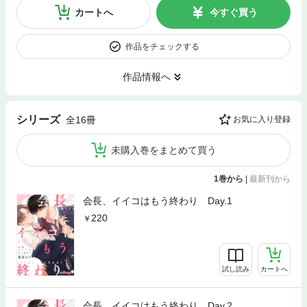
カートへ
今すぐ買う
作品をチェックする
作品情報へ
シリーズ
全16冊
お気に入り登録
未購入巻をまとめて買う
1巻から
|
最新刊から
会長、イイコはもう終わり Day.1
220
試し読み
カートへ
会長、イイコはもう終わり Day.2