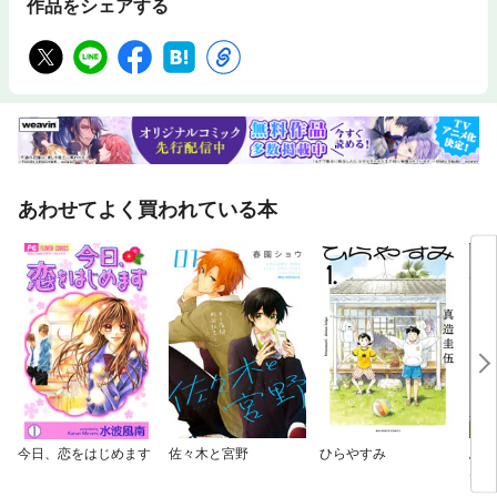
作品をシェアする
あわせてよく買われている本
今日、恋をはじめます
佐々木と宮野
ひらやすみ
馬小
は案
る？