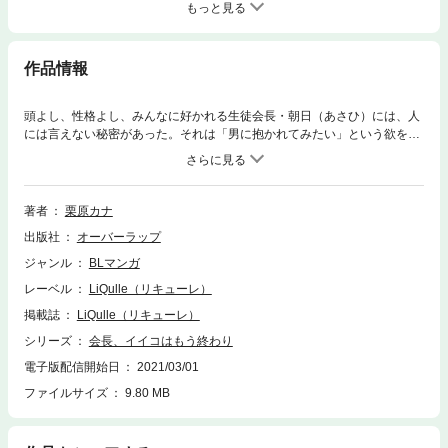
もっと見る
作品情報
頭よし、性格よし、みんなに好かれる生徒会長・朝日（あさひ）には、人
には言えない秘密があった。それは「男に抱かれてみたい」という欲を抱
えていること――。卒業までになんとかセックスの『経験』をしてみたく
て出会い系サイトをこっそり見ていると、今までそっけない態度を取られ
ていた後輩の飛騨（ひだ）に見つかってしまう！「興味あるよ、イイコな
表情ばっかりしてる先輩の素の顔」からかわれてるだけってわかってるの
著者
栗原カナ
に、身体は勝手に気持ちよくなってしまい…卒業までに『経験』したら、
出版社
オーバーラップ
この関係は終わり――。放課後限定、内緒のセフレ関係。
ジャンル
BLマンガ
レーベル
LiQulle（リキューレ）
掲載誌
LiQulle（リキューレ）
シリーズ
会長、イイコはもう終わり
電子版配信開始日
2021/03/01
ファイルサイズ
9.80 MB