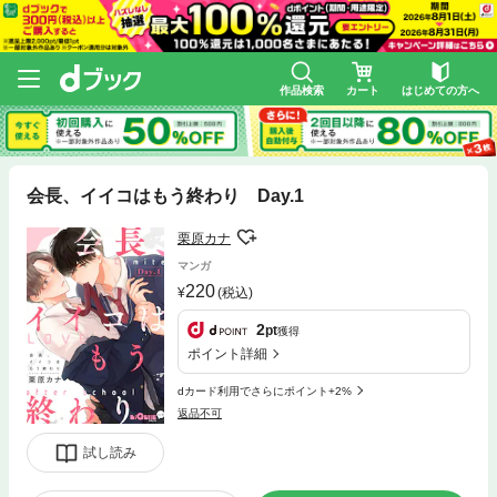
作品検索
カート
はじめての方へ
会長、イイコはもう終わり Day.1
栗原カナ
マンガ
220
(税込)
2
pt
獲得
ポイント詳細
dカード利用でさらにポイント+2%
返品不可
試し読み