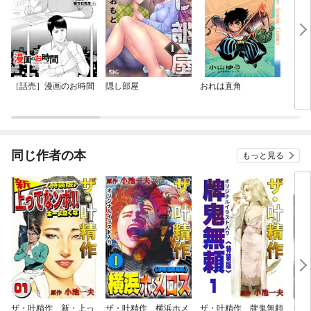
［話売］漫画のお時間
隠し部屋
おれは直角
カム
同じ作者の本
もっと見る
ザ・叶精作 新・上っ
ザ・叶精作 横浜ホメ
ザ・叶精作 牌鬼無頼
ザ・