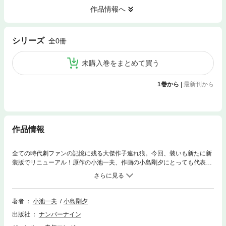
作品情報へ
シリーズ
全0冊
未購入巻をまとめて買う
1巻から
|
最新刊から
作品情報
全ての時代劇ファンの記憶に残る大傑作子連れ狼。今回、装いも新たに新
装版でリニューアル！原作の小池一夫、作画の小島剛夕にとっても代表作
なった。さらに＜大五郎！ちゃん！＞が流行語にまでになった萬屋錦之介
主演のテレビシリーズが大ヒット、まさに一世を風靡した。江戸時代、柳
生一族の陰謀により公儀介錯人の地位を追われ、妻をも殺された拝一刀 は
残された幼子大五郎を連れ復讐の日々を送る。次々に送られてくる刺客に
著者
小池一夫
小島剛夕
一殺五百両にて武士の魂を売り払うのであった。
出版社
ナンバーナイン