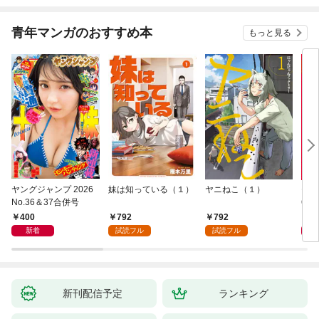
青年マンガのおすすめ本
もっと見る
ヤングジャンプ 2026
妹は知っている（１）
ヤニねこ（１）
モー
No.36＆37合併号
6・3
日発
400
792
792
4
新着
試読フル
試読フル
新刊配信予定
ランキング