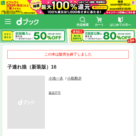
作品検索
カート
はじめての方へ
この本は販売を終了しました
子連れ狼（新装版）16
小池一夫
小島剛夕
返品不可