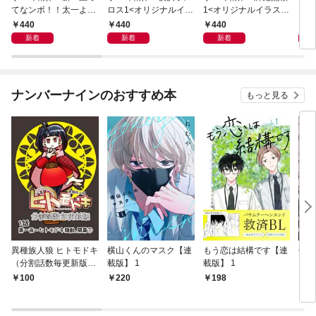
てなンボ！！太一よ泣
ロス1<オリジナルイラ
1<オリジナルイラスト
くま
くな1<特装版>
スト入り特装版>
入り特装版>
ラス
440
440
440
4
新着
新着
新着
ナンバーナインのおすすめ本
もっと見る
異種族人狼 ヒトモドキ
横山くんのマスク【連
もう恋は結構です【連
焦燥
（分割話数毎更新版）
載版】 1
載版】 1
【連
1話① ヒトモドキ騒
100
220
198
2
動、開幕