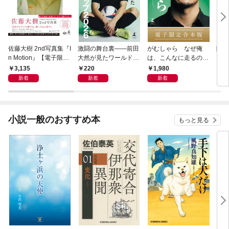
佐藤大樹 2nd写真集『I
激闘の舞台裏――前田
がむしゃら なぜ俺
降格
n Motion』【電子限定
大然が見たワールドカ
は、こんなに走るのか
動画特典付き】
ップ2026
——。【電子限定合本
3,135
220
1,980
7
版】
新着
新着
新着
小説一般のおすすめ本
もっと見る