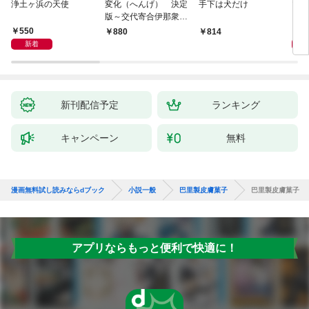
浄土ヶ浜の天使
変化（へんげ） 決定
手下は犬だけ
マリ
版～交代寄合伊那衆異
聞（1）～
550
1,
880
814
新着
新刊配信予定
ランキング
キャンペーン
無料
漫画無料試し読みならdブック
小説一般
巴里製皮膚菓子
巴里製皮膚菓子
アプリならもっと便利で快適に！