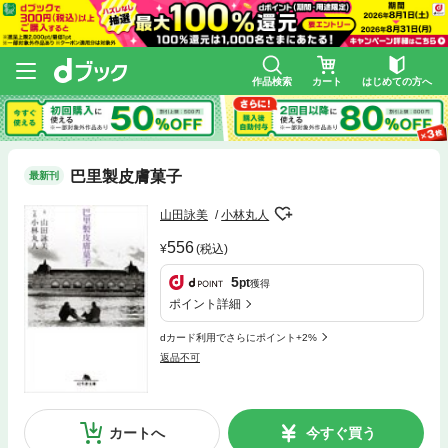
作品検索
カート
はじめての方へ
巴里製皮膚菓子
最新刊
山田詠美
小林丸人
556
(税込)
5
pt
獲得
ポイント詳細
dカード利用でさらにポイント+2%
返品不可
カートへ
今すぐ買う