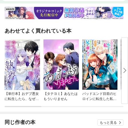
あわせてよく買われている本
【単行本】おデブ悪女
【タテヨミ】あなたは
バッドエンド目前のヒ
【タ
に転生したら、なぜか
もういりません
ロインに転生した私、
リ〜
ラスボス王子様に執着
今世では恋愛するつも
されています
りがチートな兄が離し
てくれません！？@C
OMIC
同じ作者の本
もっと見る