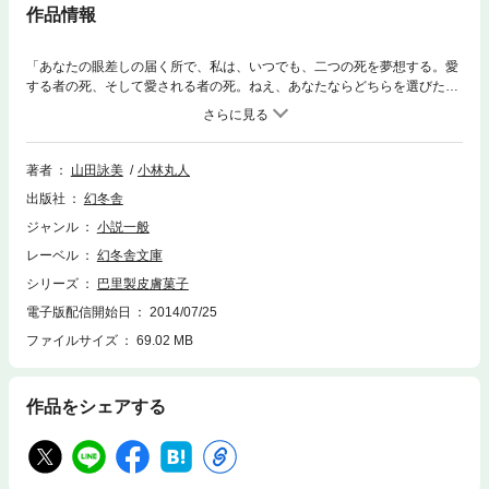
作品情報
「あなたの眼差しの届く所で、私は、いつでも、二つの死を夢想する。愛
する者の死、そして愛される者の死。ねえ、あなたならどちらを選びた
い？」パリの穏やかな宵に響く貴金属たちの触れ合い。残酷なまでに欲望
に忠実で、狂乱の光と沈黙の闇の空隙を縫うかのように貪り合うその高貴
な腐食を、静謐な文章と先鋭な写真で描く写真小説集。
著者
山田詠美
小林丸人
出版社
幻冬舎
ジャンル
小説一般
レーベル
幻冬舎文庫
シリーズ
巴里製皮膚菓子
電子版配信開始日
2014/07/25
ファイルサイズ
69.02 MB
作品をシェアする