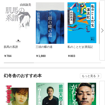
肌馬の系譜
三頭の蝶の道
私のことだま漂流記
いた
りで
10
784
1,980
803
7
nex
幻冬舎のおすすめ本
もっと見る