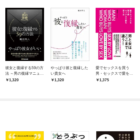
彼女と復縁する59の方
やっぱり彼と復縁した
愛でセックスを買う
法 ～男の復縁マニュア
い貴女へ
男・セックスで愛を買
ル～
う女(あさ出版電子書
1,320
1,320
1,375
籍)