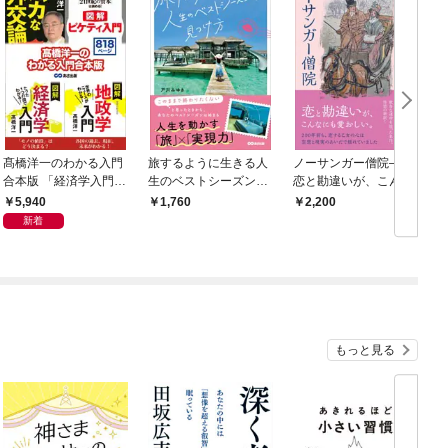
髙橋洋一のわかる入門
旅するように生きる人
ノーサンガー僧院――
合本版 「経済学入門」
生のベストシーズンの
恋と勘違いが、こんな
「地政学入門」「バカ
見つけ方――人生を動
にも愛おしい
5,940
1,760
2,200
な外交論」「ピケティ
かす「旅」×「実現
新着
入門」
力」
もっと見る