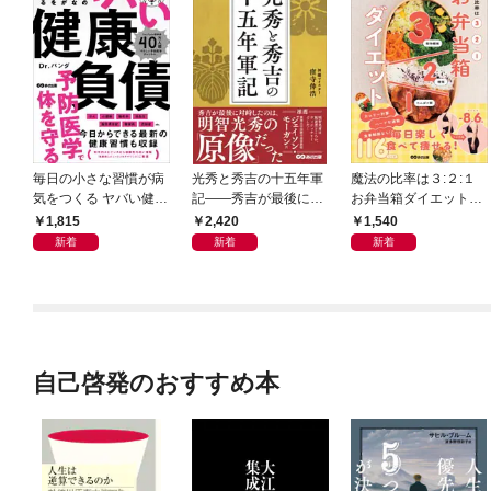
毎日の小さな習慣が病
光秀と秀吉の十五年軍
魔法の比率は３:２:１
気をつくる ヤバい健康
記――秀吉が最後に対
お弁当箱ダイエット―
負債
峙したのは、明智光秀
―毎日楽しく食べて痩
1,815
2,420
1,540
の「原像」だった
せる１１６レシピ
新着
新着
新着
自己啓発のおすすめ本