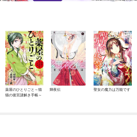
薬屋のひとりごと～猫
輝夜伝
聖女の魔力は万能です
猫の後宮謎解き手帳～