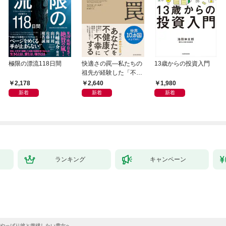
極限の漂流118日間
快適さの罠―私たちの
13歳からの投資入門
祖先が経験した「不快
さ」が人生を充実させ
2,178
2,640
1,980
る
新着
新着
新着
ランキング
キャンペーン
やっぱり彼と復縁したい貴女へ