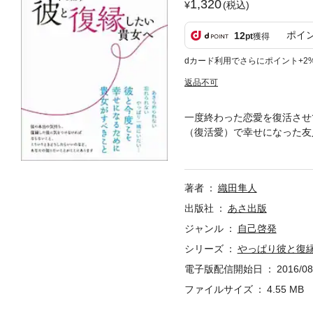
1,320
(税込)
ポイ
12
pt
獲得
dカード利用でさらにポイント+2
返品不可
一度終わった恋愛を復活させ
（復活愛）で幸せになった友
そ、この関係を大切にしたい
もだからといって、ただ復縁
った関係をやりなおすのには
著者
織田隼人
書を読んで、大好きな彼と幸
目次●１ キーワードは「半年
出版社
あさ出版
な将来のための反省の仕方●
ジャンル
自己啓発
せるための彼へのアプローチ
シリーズ
やっぱり彼と復
ら始まる■著者 織田隼人（
電子版配信開始日
2016/08
ファイルサイズ
4.55 MB