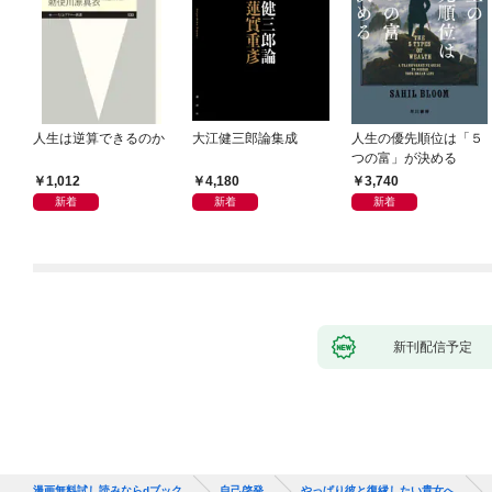
人生は逆算できるのか
大江健三郎論集成
人生の優先順位は「５
つの富」が決める
1,012
4,180
3,740
新着
新着
新着
新刊配信予定
漫画無料試し読みならdブック
自己啓発
やっぱり彼と復縁したい貴女へ