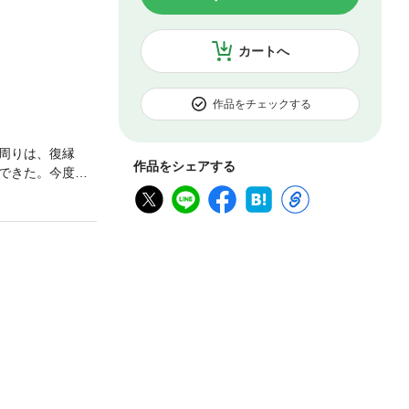
カートへ
作品をチェックする
周りは、復縁
作品をシェアする
できた。今度こ
るようです。で
心が離れてしま
います。ぜひ本
手助けします。■
する ●４ 幸せ
６ 復縁を成功さ
が成功したときか