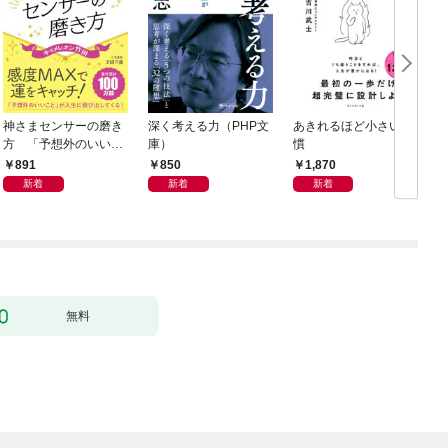
神さまセンサーの磨き
深く考える力（PHP文
あきれるほど小さい習
方 「予想外のいいこ
庫）
慣
と」が人生に飛び出し
891
850
1,870
てくる！
新着
新着
新着
無料