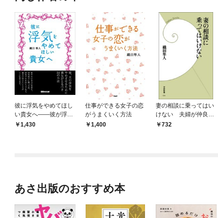
彼に浮気をやめてほし
仕事ができる女子の恋
妻の相談に乗ってはい
い貴女へ――彼が浮気
がうまくいく方法
けない 夫婦が仲良く
をするには「理由」が
／仲直りするためのコ
1,430
1,400
732
ある
ツ
あさ出版のおすすめ本