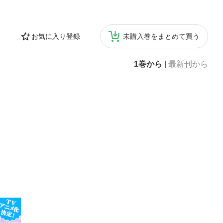
お気に入り登録
未購入巻をまとめて買う
1巻から
|
最新刊から