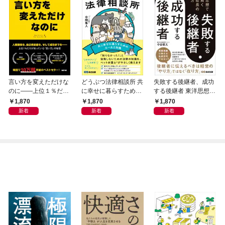
言い方を変えただけな
どうぶつ法律相談所 共
失敗する後継者、成功
のに――上位１％だけ
に幸せに暮らすための
する後継者 東洋思想で
が知っている「言い
ルールと知識
読み解く次期社長の育
1,870
1,870
1,870
方」の秘密
て方
新着
新着
新着