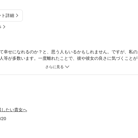
ント詳細
%
て幸せになれるのか？と、思う人もいるかもしれません。ですが、私の
人等が多数います。一度離れたことで、彼や彼女の良さに気づくことが
。そう思ったことでお互いを大事にし、いい関係を築くことができてい
すればいいわけではありません。やはり一度は終わってしまった関係、
、それなりに変わらなければならない、と著者の織田氏はおっしゃって
せな関係を築き上げていただきたいと思います。貴女の復縁をこの本が
」 ●２ 半年間で貴女がすべき３つのこと ●３ 復縁の最大の敵を克服
５ 復縁したい女性が悩んでいること ～よくある質問10への回答～●
法●７ 彼に「復縁したい」と思ってもらうために●８ すべては復縁
縁したい貴女へ
おだ・はやと）
/20