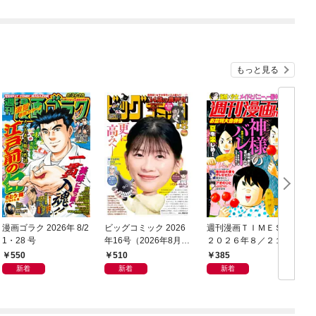
もっと見る
漫画ゴラク 2026年 8/2
ビッグコミック 2026
週刊漫画ＴＩＭＥＳ
1・28 号
年16号（2026年8月7
２０２６年８／２１・
日発売）
２８合併号
550
510
385
新着
新着
新着