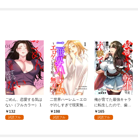
で始める、楽々領地開
拓スローライフ～
（１）
ごめん、恋愛する気は
二世界ハーレム～エロ
俺が育てた最強キャラ
ない（フルカラー） 1
ゲのしすぎで現実無双
に転生したので、歯向
～１
かうヤツはすべてぶん
132
198
165
殴って生きる事にしま
試読フル
試読フル
試読フル
した。１