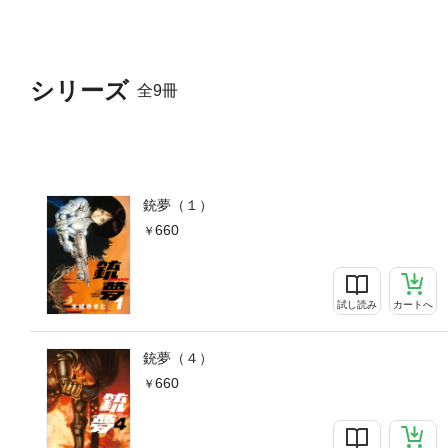
シリーズ
全9冊
銃夢（１）
660
試し読み
カートへ
銃夢（４）
660