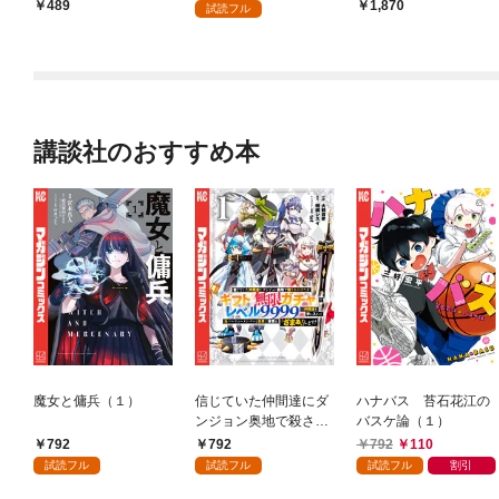
日発売]
489
1,870
試読フル
講談社のおすすめ本
魔女と傭兵（１）
信じていた仲間達にダ
ハナバス 苔石花江の
ンジョン奥地で殺され
バスケ論（１）
かけたがギフト『無限
792
792
792
110
ガチャ』でレベル９９
試読フル
試読フル
試読フル
割引
９９の仲間達を手に入