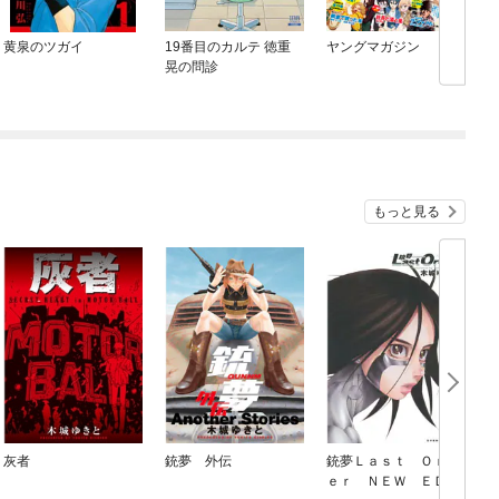
黄泉のツガイ
19番目のカルテ 徳重
ヤングマガジン
晃の問診
もっと見る
灰者
銃夢 外伝
銃夢Ｌａｓｔ Ｏｒｄ
ｅｒ ＮＥＷ ＥＤＩ