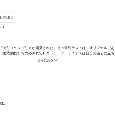
ト詳細
%
てガリィのレプリカが開発された。その最終テストは、オリジナルであ
は徹底的に打ちのめされてしまう。一方、ケイオスは自分の過去に立ち
んでいた。さらに一方、電は空中都市ザレムを落とすために巨大列車砲
歴史のうねりの中でどのような結末をもたらすのか……!?
/31