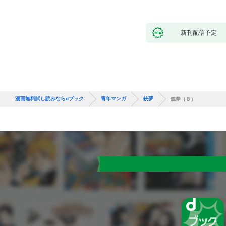
新刊配信予定
漫画無料試し読みならdブック
青年マンガ
銃夢
銃夢（８）