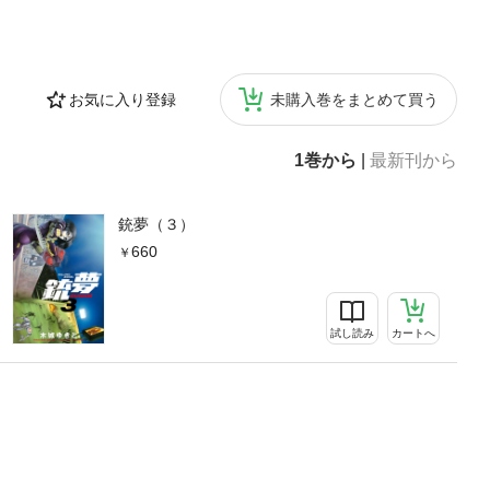
お気に入り登録
未購入巻をまとめて買う
1巻から
|
最新刊から
銃夢（３）
660
試し読み
カートへ