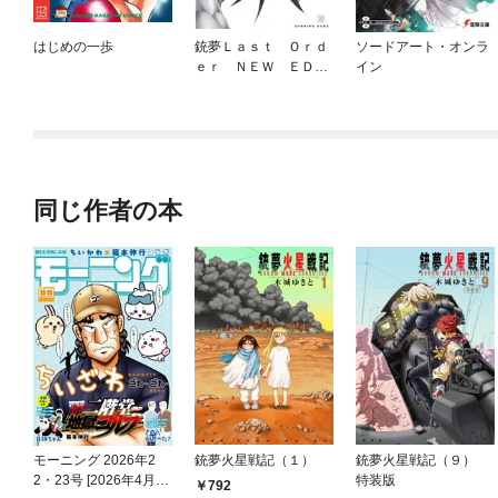
はじめの一歩
銃夢Ｌａｓｔ Ｏｒｄ
ソードアート・オンラ
ｅｒ ＮＥＷ ＥＤＩ
イン
ＴＩＯＮ
同じ作者の本
モーニング 2026年2
銃夢火星戦記（１）
銃夢火星戦記（９）
2・23号 [2026年4月30
特装版
792