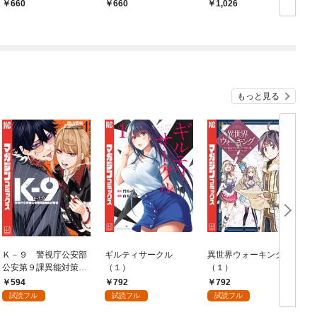
ＴＩＯＮ（１）
660
660
1,026
もっと見る
Ｋ－９ 警視庁公安部
ギルティサークル
異世界ウォーキング
公安第９課異能対策係
（１）
（１）
（１）
594
792
792
試読フル
試読フル
試読フル