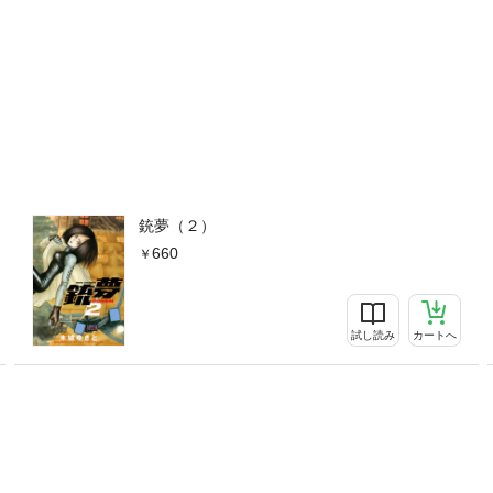
銃夢（２）
660
試し読み
カートへ