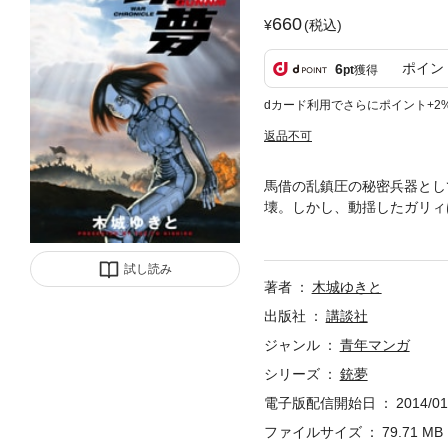
660
(税込)
ポイン
6
pt
獲得
dカード利用でさらにポイント+2
返品不可
馬借の乱鎮圧の秘密兵器とし
壊。しかし、動揺したガリィ
父であるノヴァへと戦いを挑
――――三者三様の戦いは、
試し読み
著者
木城ゆきと
出版社
講談社
ジャンル
青年マンガ
シリーズ
銃夢
電子版配信開始日
2014/01
ファイルサイズ
79.71 MB