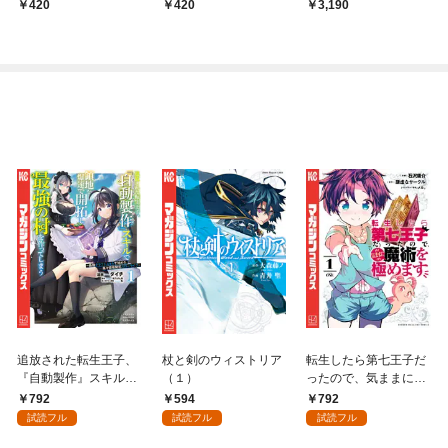
売]
売]
ューから銃夢火星戦記
420
420
3,190
まで
追放された転生王子、
杖と剣のウィストリア
転生したら第七王子だ
『自動製作』スキルで
（１）
ったので、気ままに魔
領地を爆速で開拓し最
術を極めます（１）
792
594
792
強の村を作ってしまう
試読フル
試読フル
試読フル
～最強クラフトスキル