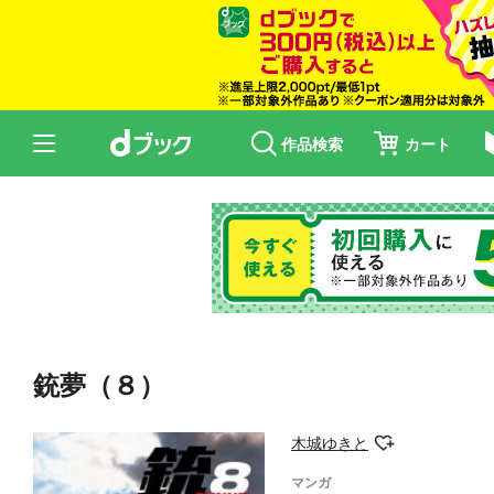
作品検索
カート
銃夢（８）
木城ゆきと
マンガ