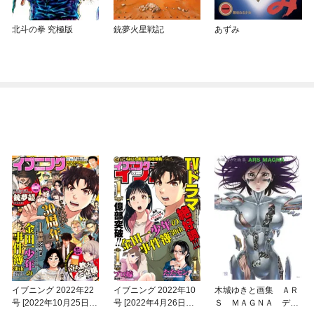
北斗の拳 究極版
銃夢火星戦記
あずみ
イブニング 2022年22
イブニング 2022年10
木城ゆきと画集 ＡＲ
号 [2022年10月25日発
号 [2022年4月26日発
Ｓ ＭＡＧＮＡ デビ