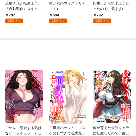
追放された転生王子、
杖と剣のウィストリア
転生したら第七王子だ
『自動製作』スキルで
（１）
ったので、気ままに魔
領地を爆速で開拓し最
術を極めます（１）
792
594
792
強の村を作ってしまう
試読フル
試読フル
試読フル
～最強クラフトスキル
で始める、楽々領地開
拓スローライフ～
（１）
ごめん、恋愛する気は
二世界ハーレム～エロ
俺が育てた最強キャラ
ない（フルカラー） 1
ゲのしすぎで現実無双
に転生したので、歯向