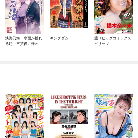
淡海乃海 水面が揺れ
キングダム
週刊ビッグコミックス
る時～三英傑に嫌われ
ピリッツ
た不運な男、朽木基綱
の逆襲～