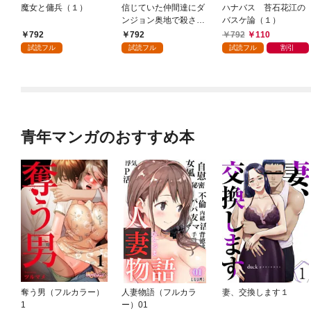
魔女と傭兵（１）
信じていた仲間達にダ
ハナバス 苔石花江の
ンジョン奥地で殺され
バスケ論（１）
かけたがギフト『無限
792
792
792
110
ガチャ』でレベル９９
試読フル
試読フル
試読フル
割引
９９の仲間達を手に入
れて元パーティーメン
バーと世界に復讐＆
『ざまぁ！』します！
（１）
青年マンガのおすすめ本
奪う男（フルカラー）
人妻物語（フルカラ
妻、交換します１
1
ー）01