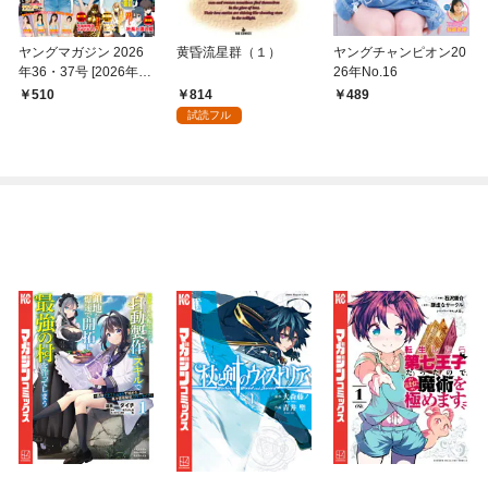
ヤングマガジン 2026
黄昏流星群（１）
ヤングチャンピオン20
年36・37号 [2026年8
26年No.16
月3日発売]
814
510
489
試読フル