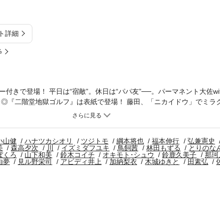
ト詳細
%
付きで登場！ 平日は“宿敵”。休日は“パパ友”──。パーマネント大佐wi
 ◎『二階堂地獄ゴルフ』は表紙で登場！ 藤田、「ニカイドウ」でミラ
機！ 単行本12巻は大好評発売中！ ◎木城ゆきと特別読み切り、『太陽
制された金星で、反体制芸術テロを続ける正体不明のグラフィティアー
ラインナップは、紙の「モーニング」に準拠しておりますが、一部、異な
小山健
ハナツカシオリ
ツジトモ
綱本将也
福本伸行
弘兼憲史
美
森高夕次
川
イズミダフユキ
鳥飼茜
林田もずる
とりのな
ぼくろ
山下和美
鈴木コイチ
オキモト･シュウ
鈴鹿久美子
那珂
由夢
見ル野栄司
アビディ井上
加納梨衣
木城ゆきと
田素弘