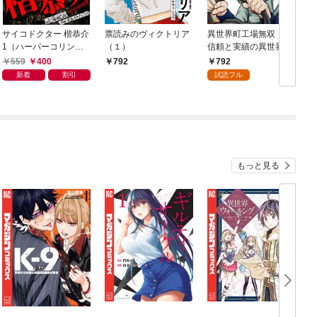
サイコドクター 楷恭介
票読みのヴィクトリア
異世界町工場無双 ～
1（ハーパーコリン
（１）
信頼と実績の異世界征
ズ・ジャパン×アルト
服～（１）
559
400
792
792
出版）
新着
割引
試読フル
もっと見る