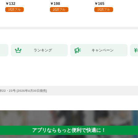
～１
かうヤツはすべてぶん
132
198
165
殴って生きる事にしま
試読フル
試読フル
試読フル
した。１
ランキング
キャンペーン
22・23号 [2026年4月30日発売]
アプリならもっと便利で快適に！