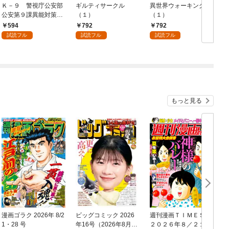
Ｋ－９ 警視庁公安部
ギルティサークル
異世界ウォーキング
公安第９課異能対策係
（１）
（１）
（１）
594
792
792
試読フル
試読フル
試読フル
もっと見る
漫画ゴラク 2026年 8/2
ビッグコミック 2026
週刊漫画ＴＩＭＥＳ
1・28 号
年16号（2026年8月7
２０２６年８／２１・