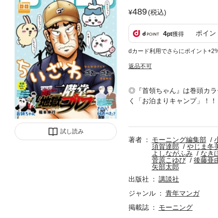
489
(税込)
ポイン
4
pt
獲得
dカード利用でさらにポイント+2
返品不可
◎『首領ちゃん』は巻頭カラー
く「お泊まりキャンプ」！！
ン！？ 亮介3位から脱落の危
掲載！ 芸術活動を厳しく規
ンが逮捕された！？ ※作品
試し読み
著者
モーニング編集部
す。
須賀達郎
やじま冬
よしながふみ
なき
菅原こゆび
後藤亜
矢部太郎
出版社
講談社
ジャンル
青年マンガ
掲載誌
モーニング