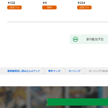
132
0
214
試読フル
無料
試読フル
新刊配信予定
漫画無料試し読みならdブック
青年マンガ
モーニング
モーニング 2026年