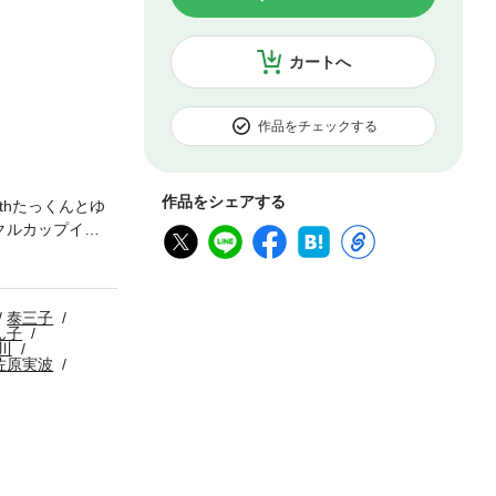
カートへ
作品をチェックする
作品をシェアする
thたっくんとゆ
クルカップイ
系叛徒列伝』後編
ティスト・ハイヴ
る場合がありま
泰三子
ん子
川
佐原実波