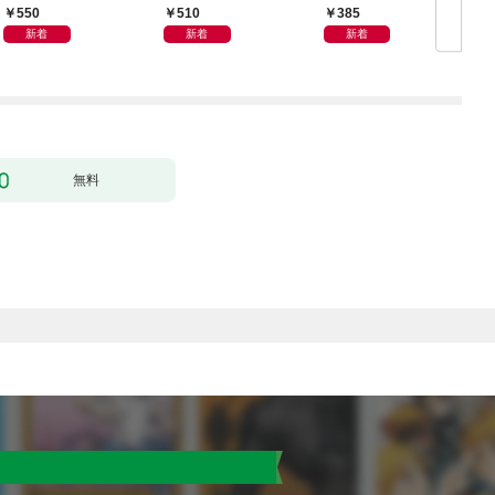
日発売）
２８合併号
550
510
385
新着
新着
新着
無料