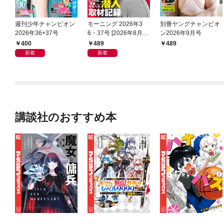
週刊少年チャンピオン
モーニング 2026年3
別冊ヤングチャンピオ
2026年36+37号
6・37号 [2026年8月6
ン2026年9月号
日発売]
400
489
489
新着
新着
講談社のおすすめ本