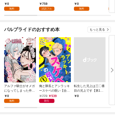
1
年後の世界で目覚めた
なりました！@COMI
版】
0
759
0
0
世界最高の元宮廷錬金
C 第1話
無料
試読フル
無料
術師、ポーション作り
で聖女さま扱いされる
～
パルプライドのおすすめ本
もっと見る
アルファ騎士がオメガ
俺と隊長とアンラッキ
転生した兄上は三〇番
高嶺
になってしまった件～
ースケベの呪い【合本
目の兄上です【第1
ガ嫌
最強α騎士団長の俺
版１】（ヴィオラコミ
話】
を知
0
770
539
￥0
￥6
が、世話焼きα部下か
ックス）
無料
割引
ら執着溺愛されていま
す～【第1話】（ヴィ
オラコミックス）