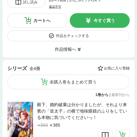
dカード利用でさらにポイント+2%
試し読み
返品不可
カートへ
今すぐ買う
作品をチェックする
作品情報へ
シリーズ
全4冊
お気に入り登録
未購入巻をまとめて買う
1巻から
|
最新刊から
殿下、婚約破棄は分かりましたが、それより来
賓の「皇太子」の横で地味眼鏡のふりをしてい
る本物に気づいてくださいっ！
550
385