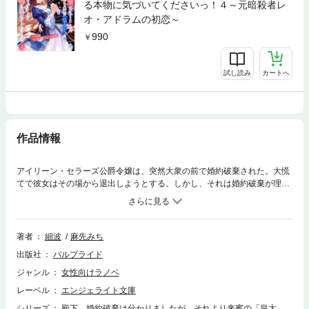
る本物に気づいてくださいっ！４～元暗殺者レ
オ・アドラムの初恋～
990
試し読み
カートへ
作品情報
アイリーン・セラーズ公爵令嬢は、突然大衆の前で婚約破棄された。大慌
てで彼女はその場から退出しようとする。しかし、それは婚約破棄が理由
ではなく──（どうして帝国の皇太子が変装しているの！？）なんと、視
察に来ていた帝国の「皇太子」の後ろに控える、地味で眼鏡な下級役人。
彼こそが本物の皇太子であるヴィクター殿下だと気づいてしまったのだ。
「俺の正体を誰かに明かしたら、不敬だからな？」口止めされたアイリー
著者
細波
麻先みち
ンだが、周りは正体に気づかず「地味眼鏡」「いまいちな男性」と本物の
出版社
パルプライド
殿下を前にして散々な口ぶり。不敬の芽を摘むため、必死で彼をフォロー
するアイリーンだが、地味眼鏡が好きすぎる令嬢という勘違いの噂まで流
ジャンル
女性向けラノベ
れてしまい──？ これってどう足掻いても詰んでない！？苦労性ヒロイ
レーベル
エンジェライト文庫
ンと悪戯好き殿下によるドタバタハイテンションラブコメディ！
シリーズ
殿下、婚約破棄は分かりましたが、それより来賓の「皇太