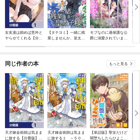
女友達は頼めば意外と
【タテヨミ】一緒に残
モブなのに過保護な公
用務
ヤらせてくれる【分冊
業しませんか、皇太子
爵に溺愛されています
あり
版】
様
【単行本版】
同じ作者の本
もっと見る
天才錬金術師は気まま
天才錬金術師は気まま
【単話版】聖女だけど
異世
に旅する【分冊版】
に旅する１ ～５００
闇堕ちしたらひよこに
手は