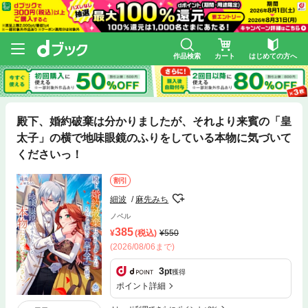
作品検索
カート
はじめての方へ
殿下、婚約破棄は分かりましたが、それより来賓の「皇
太子」の横で地味眼鏡のふりをしている本物に気づいて
くださいっ！
割引
細波
麻先みち
ノベル
385
(税込)
550
(2026/08/06まで)
3
pt
獲得
ポイント詳細