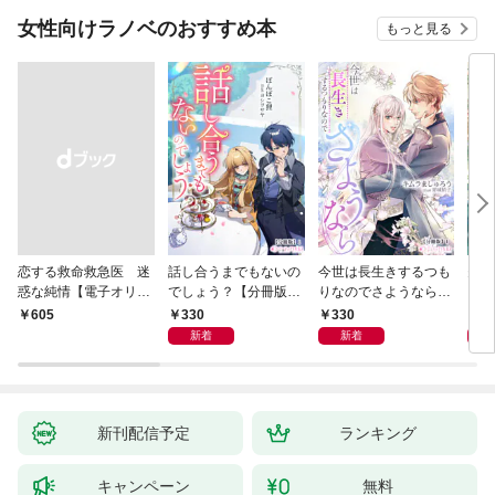
女性向けラノベのおすすめ本
もっと見る
恋する救命救急医 迷
話し合うまでもないの
今世は長生きするつも
夫が
惑な純情【電子オリジ
でしょう？【分冊版】
りなのでさようなら
した
ナル】
1
【分冊版】1
ます
330
330
3
￥605
新着
新着
新刊配信予定
ランキング
キャンペーン
無料