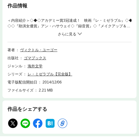
作品情報
＜内容紹介＞◇◆◇アカデミー賞3冠達成！ 映画『レ・ミゼラブル』◇◆
◇◇『助演女優賞』アン・ハサウェイ◇『録音賞』◇『メイクアップ＆ヘ
アスタイリング賞』『作品賞』『主演男優賞』『助演女優賞』『歌曲賞』
『衣装デザイン賞』『メイクアップ＆ヘアスタイリング賞』『美術賞』
『録音賞』の８部門ノミネート!!フランスの激動期を背景とした、ジャ
ン・ヴァルジャンの波乱の生涯。たった１本のパンを盗んだがために19年
著者
ヴィクトル・ユーゴー
もの間、監獄生活を送り、出獄した彼はエミリエル司教の館から銀の食器
出版社
ゴマブックス
を盗み出す。しかし慈悲深い司教の温情に触れ、人間不信に陥っていたジ
ャン・ヴァルジャンは徐々に生まれ変わっていく。そして善良な市民とし
ジャンル
海外文学
て事業の成功を収め、市長になった彼は、以前、あるいざこざから救った
シリーズ
レ・ミゼラブル【完全版】
娼婦ファンティーヌの窮状を知り、彼女の娘コゼットを預け先の悪辣なテ
ナルディエ夫婦のもとから救い出すことを約束する。映画で大人気の
電子版配信開始日
2014/12/06
「レ・ミゼラブル」。映画では描かれきれなかった登場人物たちの心情や
ファイルサイズ
2.21 MB
状況を鮮やかに描く、ヴィクトル・ユゴーの不朽の名作。劇場へ足を運ん
だ方も、まだ見ていない方も楽しめる、必読の内容です!＜目次＞◇序◇第
一部 ファンティーヌ●第一編 正しき人●第二編 墜落●第三編 一八一
作品をシェアする
七年のこと●第四編 委託は時に放棄となる●第五編 下降●第六編 ジャ
ヴェル●第七編 シャンマティユー事件●第八編 反撃◇第二部 コゼット
●第一編 ワーテルロー●第二編 軍艦オリオン●第三編 死者への約束の
履行●第四編 ゴルボー屋敷●第五編 暗がりの追跡に無言の一組●第六
編 プティー・ピクプュス●第七編 余談●第八編 墓地は与えらるるもの
を受納す◇第三部 マリユス●第一編 パリの微粒子の研究●第二編 大ブ