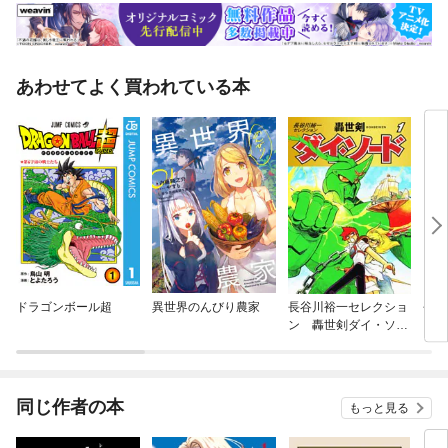
ルジョワ●第三編 お祖父さんと孫●第四編 「ABCの友」●第五編 不幸
にあがる軍配●第六編 ふたつの星の会合●第七編 パトロン＝ミネット●
第八編 心がけの悪い貧乏人◇第四部 プリュメ通りの牧歌とサン・ドゥ
ニ通りの叙事詩●第一編 歴史の数ページ●第二編 エポニーヌ●第三編
あわせてよく買われている本
プリュメ通りの家●第四編 低いところからの救いは高いところからの救
いとなりうる●第五編 その結末がはじまりとは似ても似つかぬこと●第六
編 プティ・ガヴローシュ●第七編 隠語●第八編 歓喜と悲嘆●第九編
彼らはどこへ行く?●第十編 一八三二年六月五日●第十一編 原子は大旋
風に協力する●第十二編 コラント●第十三編 マリユス闇のなかへはいる
●第十四編 絶望のけだかさ●第十五編 ロマルメ通り◇第五部 ジャン・
ヴァルジャン●第一編 壁にかこまれたなかの戦争●第二編 巨獣のはらわ
た●第三編 泥であるとともに魂●第四編 脱線したジャヴェール●第五
編 孫と祖父●第六編 眠られぬ夜●第七編 苦杯の最後の一口●第八編
たそがれの微光●第九編 最後の闇、最後のあけぼの
ドラゴンボール超
異世界のんびり農家
長谷川裕一セレクショ
長谷
ン 轟世剣ダイ・ソー
ン 
ド
同じ作者の本
もっと見る