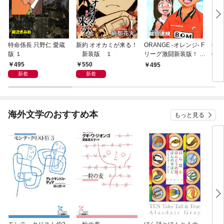
特命係長 只野仁 愛蔵
新約 オオカミが来る！
ORANGE -オレンジ- F
GE
版 １
新装版 １
リーグ激闘新装版！ 第
OF
１巻
495
550
495
4
新着
新着
海外文学のおすすめ本
もっと見る