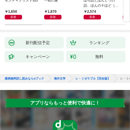
モンテ＝クリスト伯3
一粒の麦
ほら話とほんとうの
美し
話、ほんの十ほど［新
装版］
1,650
1,870
2,574
1,
新着
新着
新着
新刊配信予定
ランキング
キャンペーン
無料
漫画無料試し読みならdブック
海外文学
レ・ミゼラブル【完全版】
レ・ミ
アプリならもっと便利で快適に！