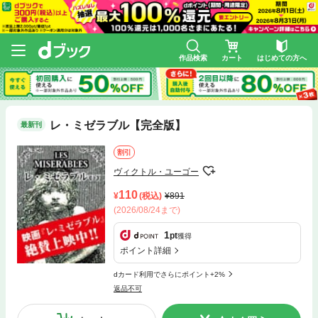
作品検索
カート
はじめての方へ
レ・ミゼラブル【完全版】
最新刊
割引
ヴィクトル・ユーゴー
110
(税込)
891
(2026/08/24まで)
1
pt
獲得
ポイント詳細
dカード利用でさらにポイント+2%
返品不可