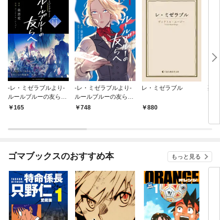
-レ・ミゼラブルより-
-レ・ミゼラブルより-
レ・ミゼラブル
死刑
ルールブルーの友らへ
ルールブルーの友らへ
連載版：1-1
1
165
748
880
4
ゴマブックスのおすすめ本
もっと見る