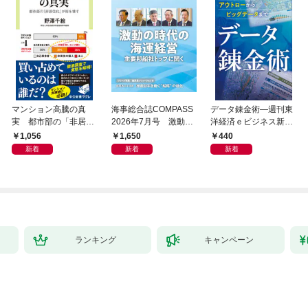
マンション高騰の真
海事総合誌COMPASS
データ錬金術―週刊東
実 都市部の「非居住
2026年7月号 激動の
洋経済ｅビジネス新書
化」が街を壊す
時代の海運経営 主要
Ｎo.493
1,056
1,650
440
邦船社トップに聞く
新着
新着
新着
ランキング
キャンペーン