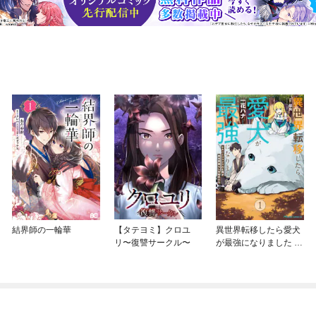
結界師の一輪華
【タテヨミ】クロユ
異世界転移したら愛犬
リ〜復讐サークル〜
が最強になりました ～
シルバーフェンリルと
俺が異世界暮らしを始
めたら～ THE COMIC