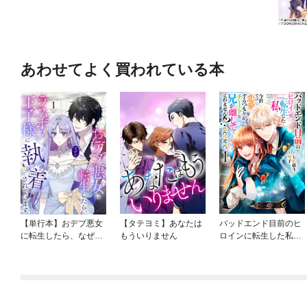
あわせてよく買われている本
【単行本】おデブ悪女
【タテヨミ】あなたは
バッドエンド目前のヒ
に転生したら、なぜか
もういりません
ロインに転生した私、
ラスボス王子様に執着
今世では恋愛するつも
されています
りがチートな兄が離し
てくれません！？@C
OMIC