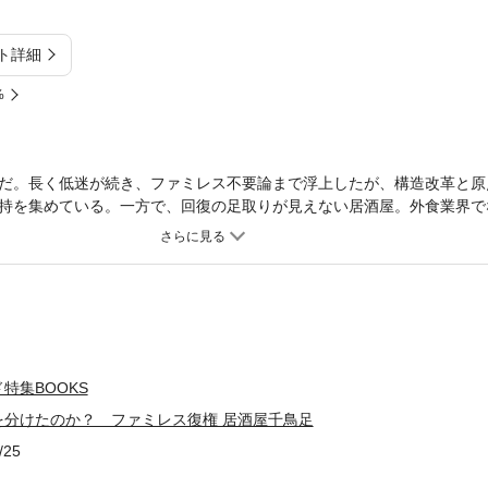
ト詳細
%
だ。長く低迷が続き、ファミレス不要論まで浮上したが、構造改革と原
持を集めている。一方で、回復の足取りが見えない居酒屋。外食業界で
ド』（2014年9月6日号）の第2特集を電子化したものです。雑誌のほ
特集BOOKS
を分けたのか？ ファミレス復権 居酒屋千鳥足
/25