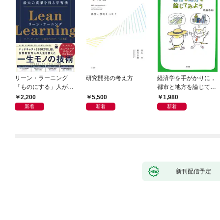
リーン・ラーニング
研究開発の考え方
経済学を手がかりに，
「ものにする」人が自
都市と地方を論じてみ
然とやっている 最小の
よう
2,200
5,500
1,980
インプットで最大の成
新着
新着
新着
果を得る学習法
新刊配信予定