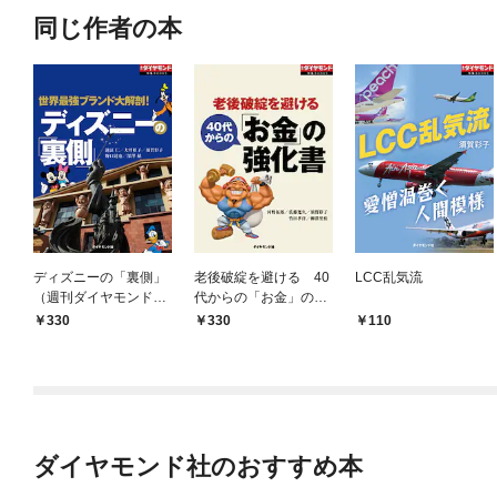
同じ作者の本
ディズニーの「裏側」
老後破綻を避ける 40
LCC乱気流
（週刊ダイヤモンド特
代からの「お金」の強
集BOOKS Vol.347）―
化書
330
330
110
――世界最強ブランド
大解剖！
ダイヤモンド社のおすすめ本