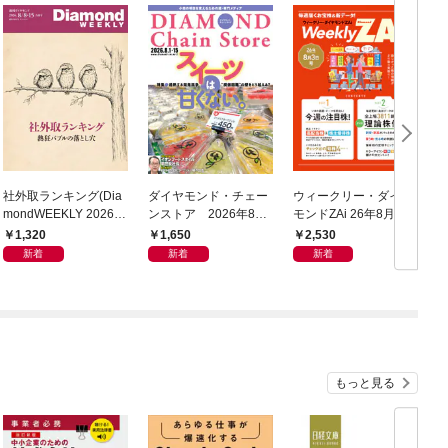
社外取ランキング(Dia
ダイヤモンド・チェー
ウィークリー・ダイヤ
mondWEEKLY 2026年
ンストア 2026年8月
モンドZAi 26年8月3日
8/8・15合併号)
1日・15日号
号
1,320
1,650
2,530
新着
新着
新着
もっと見る