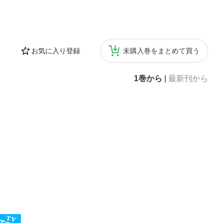
お気に入り登録
未購入巻をまとめて買う
1巻から
|
最新刊から