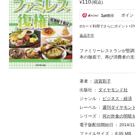
110
(税込)
ポイン
1
pt
獲得
dカード利用でさらにポイント+2
返品不可
ファミリーレストランが堅調
本の徹底で、再び消費者の支
れたのか。『週刊ダイヤモン
含まれません。
著者
須賀彩子
出版社
ダイヤモンド社
ジャンル
ビジネス・経済
レーベル
週刊ダイヤモンド
シリーズ
何が外食の明暗
電子版配信開始日
2014/11
ファイルサイズ
8.05 MB