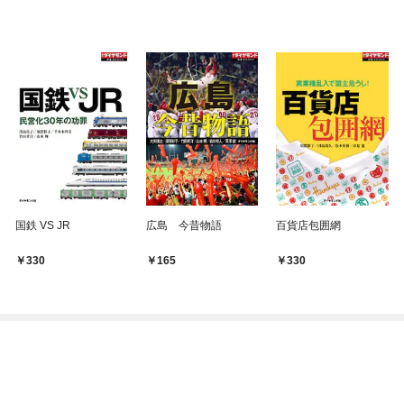
国鉄 VS JR
広島 今昔物語
百貨店包囲網
330
165
330