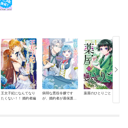
王太子妃になんてなり
病弱な悪役令嬢です
薬屋のひとりごと
たくない！！ 婚約者編
が、婚約者が過保護す
ぎて逃げ出したい(私た
ち犬猿の仲でしたよ
ね！？)