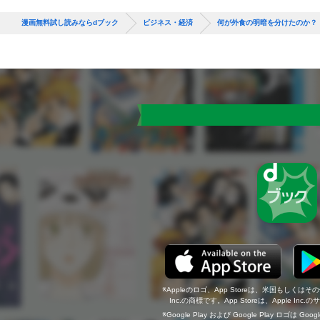
漫画無料試し読みならdブック
ビジネス・経済
何が外食の明暗を分けたのか？
Appleのロゴ、App Storeは、米国もしくはそ
Inc.の商標です。App Storeは、Apple In
Google Play および Google Play ロゴは Go