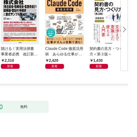
聴ける！実用法律書
Claude Code 徹底活用
契約書の見方・つくり
事業者必携 改訂新
術 あらゆる仕事が爆
方＜第３版＞
版 中小企業のための
速化する
2,310
2,420
1,430
株式会社【株主総会・
新着
新着
新着
取締役会・監査役会】
の議事録・登記の手続
きと書式サンプル集
無料