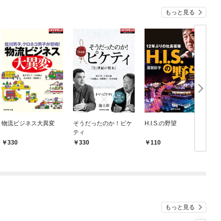
もっと見る
物流ビジネス大異変
そうだったのか！ピケ
H.I.S.の野望
ティ
330
330
110
もっと見る