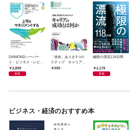
DIAMONDハーバー
「使命」ありき3つの
極限の漂流118日間
ド・ビジネス・レビュ
ステップ キャリアの
ー 2026年9月号 特集
成功とは何か
2,899
2,178
550
「上司をマネジメント
新着
新着
する」
ビジネス・経済のおすすめ本