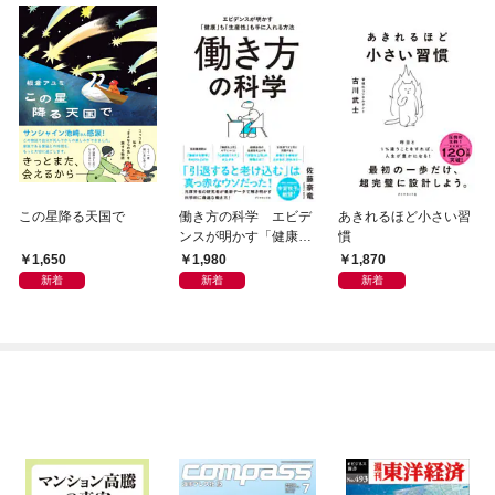
この星降る天国で
働き方の科学 エビデ
あきれるほど小さい習
ンスが明かす「健康」
慣
も「生産性」も手に入
1,650
1,980
1,870
れる方法
新着
新着
新着