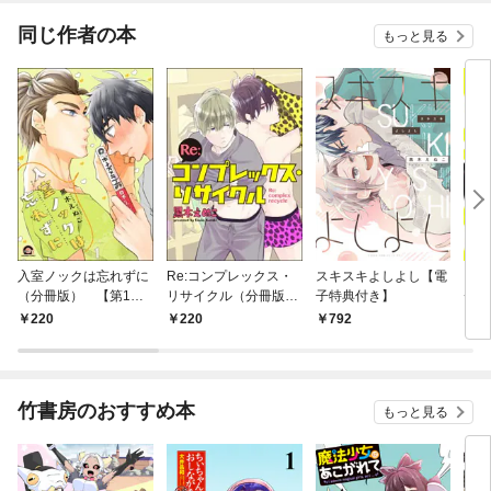
同じ作者の本
もっと見る
入室ノックは忘れずに
Re:コンプレックス・
スキスキよしよし【電
ミッ
（分冊版） 【第1
リサイクル（分冊版）
子特典付き】
チ
話】
【第1話】
商品
220
220
792
1
ネ
竹書房のおすすめ本
もっと見る