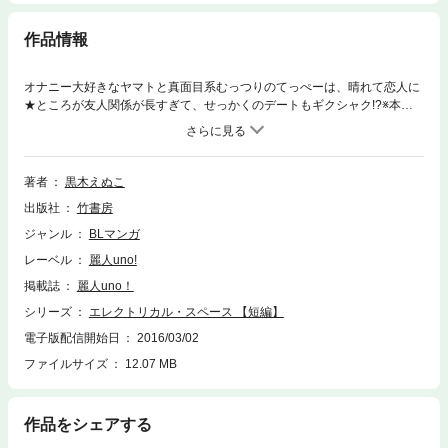
作品情報
オナニー大好きなヤマトと真面目系むっつりのてっぺーは、晴れて恋人に
★ところが友人関係が長すぎて、せっかくのデートもギクシャク!?※本電子
書籍は「麗人uno！ Vol.53 なめなめ 君のアソコをペロペロちゅっちゅ
★」に収録の「エレクトリカル・スペース」と同内容です。
著者
黒木えぬこ
出版社
竹書房
ジャンル
BLマンガ
レーベル
麗人uno!
掲載誌
麗人uno！
シリーズ
エレクトリカル・スペース 【短編】
電子版配信開始日
2016/03/02
ファイルサイズ
12.07 MB
作品をシェアする