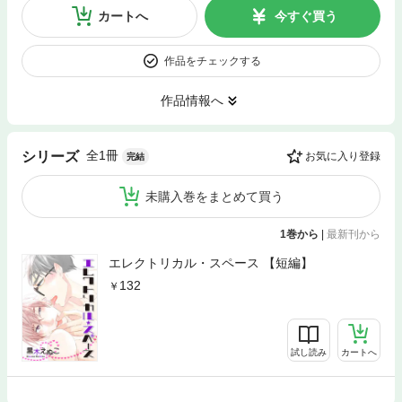
カートへ
今すぐ買う
作品をチェックする
作品情報へ
全1冊
シリーズ
お気に入り登録
完結
未購入巻をまとめて買う
1巻から
|
最新刊から
エレクトリカル・スペース 【短編】
132
試し読み
カートへ