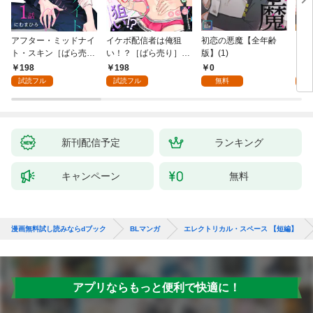
アフター・ミッドナイ
イケボ配信者は俺狙
初恋の悪魔【全年齢
ライ
ト・スキン［ばら売
い！？［ばら売り］
版】(1)
【全
り］ 第1話
第1話
198
198
0
0
試読フル
試読フル
無料
新刊配信予定
ランキング
キャンペーン
無料
漫画無料試し読みならdブック
BLマンガ
エレクトリカル・スペース 【短編】
アプリならもっと便利で快適に！