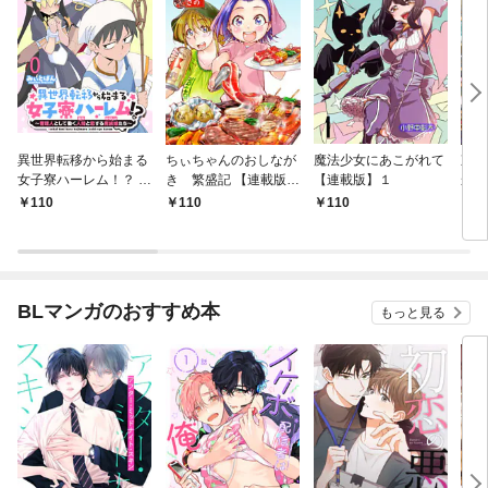
異世界転移から始まる
ちぃちゃんのおしなが
魔法少女にあこがれて
東京
女子寮ハーレム！？ ～
き 繁盛記 【連載版】
【連載版】１
から
管理人として働く人間
１
冒険
110
110
110
1
と恋する魔族娘たち～
ダン
【連載版】０
なっ
【連
BLマンガのおすすめ本
もっと見る