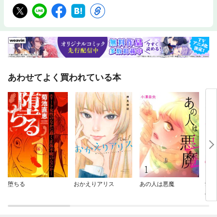
あわせてよく買われている本
堕ちる
おかえりアリス
あの人は悪魔
愛と
めて