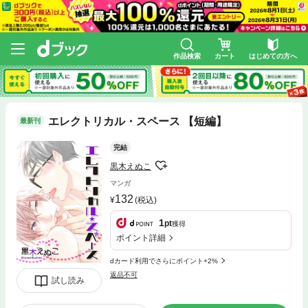
作品検索
カート
はじめての方へ
エレクトリカル・スペース 【短編】
最新刊
完結
黒木えぬこ
マンガ
132
(税込)
1
pt
獲得
ポイント詳細
dカード利用でさらにポイント+2%
返品不可
試し読み