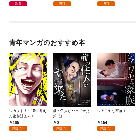
新着
無料
無料
青年マンガのおすすめ本
シカケドキ～15年考え
前の住人がやって来た
シアワセな家族１
た復讐計画～１
第1話
165
0
154
試読フル
試読フル
試読フル