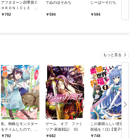
アフタヌーン四季賞Ｃ
てぬのほそみち
じーばーそだち
ＨＲＯＮＩＣＬＥ １
９８７－２０００
792
594
594
（春）
もっと見る
私、蜘蛛なモンスター
ゲーム オブ ファミ
この素晴らしい世界に
をテイムしたので、ス
リア-家族戦記- 01
祝福を！(1)【電子特別
パイダーシルクで裁縫
版】
792
682
748