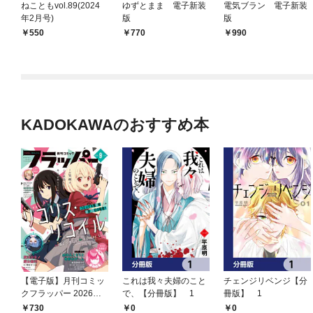
ねこともvol.89(2024
ゆずとまま 電子新装
電気ブラン 電子新装
年2月号)
版
版
550
770
990
KADOKAWAのおすすめ本
【電子版】月刊コミッ
これは我々夫婦のこと
チェンジリベンジ【分
クフラッパー 2026年9
で、【分冊版】 1
冊版】 1
月号
730
0
0