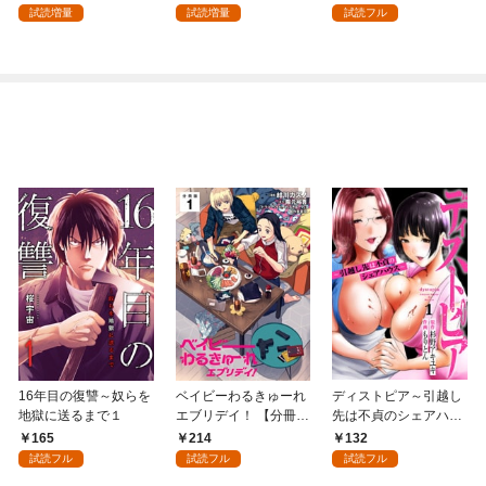
試読増量
試読増量
試読フル
16年目の復讐～奴らを
ベイビーわるきゅーれ
ディストピア～引越し
地獄に送るまで１
エブリデイ！ 【分冊
先は不貞のシェアハウ
版】 1
ス～１
165
214
132
試読フル
試読フル
試読フル