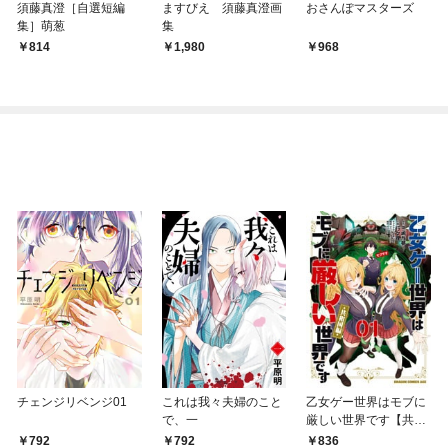
須藤真澄［自選短編
ますびえ 須藤真澄画
おさんぽマスターズ
集］萌葱
集
814
1,980
968
チェンジリベンジ01
これは我々夫婦のこと
乙女ゲー世界はモブに
で、一
厳しい世界です【共和
国編】 ０１
792
792
836