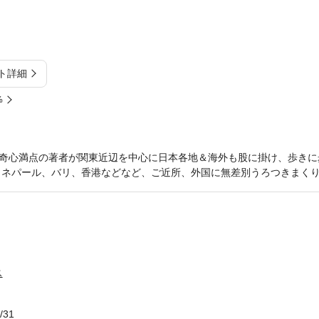
ト詳細
%
奇心満点の著者が関東近辺を中心に日本各地＆海外も股に掛け、歩きに
、ネパール、バリ、香港などなど、ご近所、外国に無差別うろつきまくり!
ス
/31