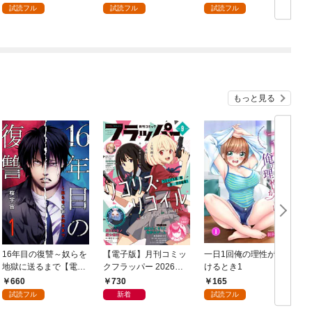
を頑張ります！ 1
試読フル
試読フル
試読フル
もっと見る
16年目の復讐～奴らを
【電子版】月刊コミッ
一日1回俺の理性が負
地獄に送るまで【電子
クフラッパー 2026年9
けるとき1
か
単行本版】１
月号
660
730
165
試読フル
新着
試読フル