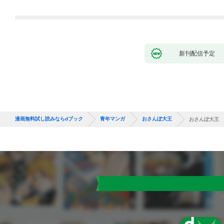
新刊配信予定
漫画無料試し読みならdブック
青年マンガ
おさんぽ大王
おさんぽ大王 