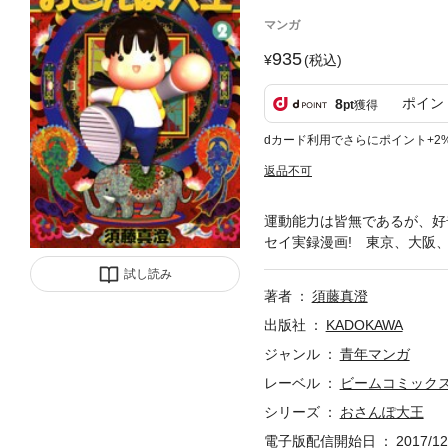
マンガ
935
(税込)
ポイン
8
pt
獲得
dカード利用でさらにポイント+2
返品不可
運動能力は皆無であるが、好
セイ実録漫画! 東京、大阪
試し読み
著者
須藤真澄
出版社
KADOKAWA
ジャンル
青年マンガ
レーベル
ビームコミック
シリーズ
おさんぽ大王
電子版配信開始日
2017/12