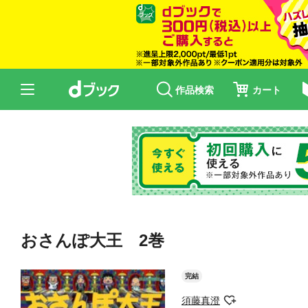
作品検索
カート
おさんぽ大王 2巻
完結
須藤真澄