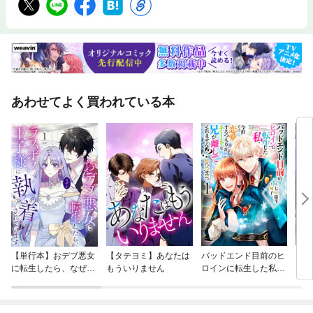
あわせてよく買われている本
【単行本】おデブ悪女
【タテヨミ】あなたは
バッドエンド目前のヒ
【タ
に転生したら、なぜか
もういりません
ロインに転生した私、
リ〜
ラスボス王子様に執着
今世では恋愛するつも
されています
りがチートな兄が離し
てくれません！？@C