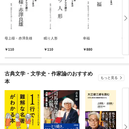
母上様・赤澤良雄
眠り人形
幸福
寺内
110
110
880
1,
古典文学・文学史・作家論のおすすめ
もっと見る
本