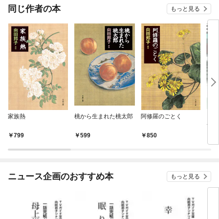
OMIC
同じ作者の本
もっと見る
家族熱
桃から生まれた桃太郎
阿修羅のごとく
ビッ
ナル
22
799
599
850
4
ニュース企画のおすすめ本
もっと見る