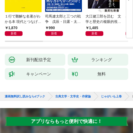
１行で難解な名著がわ
司馬遼太郎と三つの戦
大江健三郎を読む 文
出会
かる本 現代とつなげて
争 戊辰・日露・太平
学と歴史の複眼的視点
エッセンスをつかむ50
洋
から
1,870
990
1,485
1,
冊
新着
新着
新着
新刊配信予定
ランキング
キャンペーン
無料
漫画無料試し読みならdブック
古典文学・文学史・作家論
じゃがいも上巻
アプリならもっと便利で快適に！