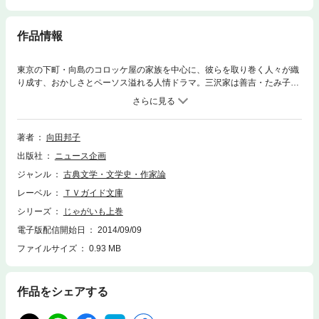
作品情報
東京の下町・向島のコロッケ屋の家族を中心に、彼らを取り巻く人々が織
り成す、おかしさとペーソス溢れる人情ドラマ。三沢家は善吉・たみ子夫
婦と長男・雄一、長女・ひろ子の４人家族。妻のたみ子が切り盛りするコ
ロッケ屋は小さいながらも結構繁盛している。そんなある日、かつてたみ
子が離婚し婚家に残してきた実の娘・春子から２３年ぶりに電話がかかっ
てきた。出演は森光子、佐野浅夫、三浦友和、吉沢京子、志村喬、大坂志
著者
向田邦子
郎、ハナ肇、大山のぶ代、井上順、沢田亜矢子、池部良、横内正ほか。演
出版社
ニュース企画
出・山内和郎、大村哲夫。昭和４８（１９７３）年ＮＥＴ（現テレビ朝
日）系で放送。向田邦子の単独執筆。全２９回。上巻には第１～１４話を
ジャンル
古典文学・文学史・作家論
収録。
レーベル
ＴＶガイド文庫
シリーズ
じゃがいも上巻
電子版配信開始日
2014/09/09
ファイルサイズ
0.93 MB
作品をシェアする