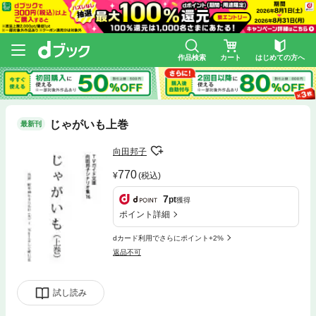
作品検索
カート
はじめての方へ
じゃがいも上巻
最新刊
向田邦子
770
(税込)
7
pt
獲得
ポイント詳細
dカード利用でさらにポイント+2%
返品不可
試し読み